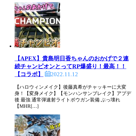
【APEX】貴島明日香ちゃんのおかげで２連
続チャンピオンとってRP爆盛り！最高！！
2022.11.12
【コラボ】
【ハロウィンメイク】後藤真希がチャッキーに大変
身！【変身メイク】【モンハンサンブレイク】アプデ
後 最強 通常弾速射ライトボウガン装備 ぶっ壊れ
【MHR[…]