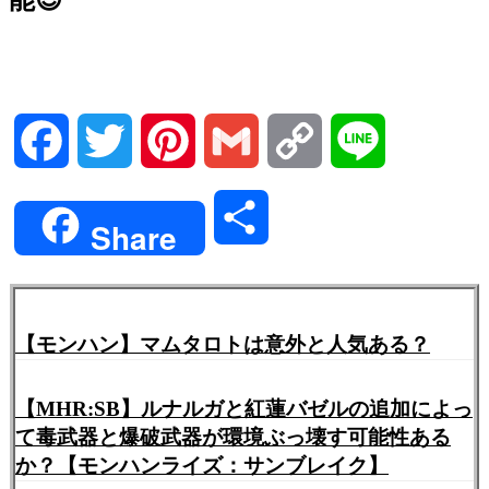
Facebook
Twitter
Pinterest
Gmail
Copy
Line
Link
共
Share
有
【モンハン】マムタロトは意外と人気ある？
【MHR:SB】ルナルガと紅蓮バゼルの追加によっ
て毒武器と爆破武器が環境ぶっ壊す可能性ある
か？【モンハンライズ：サンブレイク】