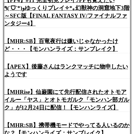
【FF4】#11 完全初見プレイ♪FFも覚えたい
٩(ˊᗜˋ*)وゆっくりプレイ✧*｡幻獣神の洞窟地下3階
～SFC版【FINAL FANTASY IV/ファイナルファ
ンタジー4】
【MHR:SB】百竜夜行は嫌いじゃなかったけ
ど・・・【モンハンライズ：サンブレイク】
【APEX】後藤さんはランクマッチに物申したい
ようです
【MHRise】仙巌園にて先行配信されたオトモア
イルー「ヤス」とオトモガルク「モンハン部ガル
ク」が12月24日に配信！【モンハンライズ】
【MHR:SB】携帯機モードでやってる人いるのか
な？【モンハンライズ：サンブレイク】