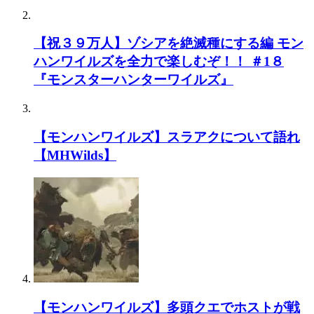
【祝３９万人】ゾシアを絶滅種にする編 モン
ハンワイルズを全力で楽しむぞ！！ ＃1８
『モンスターハンターワイルズ』
【モンハンワイルズ】スラアクについて語れ
【MHWilds】
【モンハンワイルズ】多頭クエでホストが戦