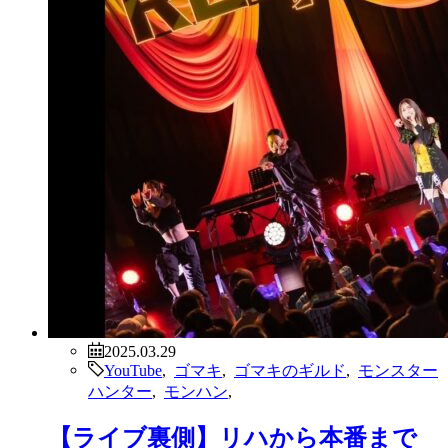
2025.03.29
YouTube
,
ゴマキ
,
ゴマキのギルド
,
モンスター
ハンター
,
モンハン
,
【ライブ裏側】リハから本番まで