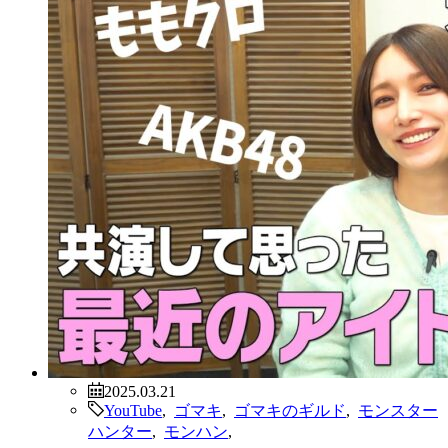
2025.03.21
YouTube
,
ゴマキ
,
ゴマキのギルド
,
モンスター
ハンター
,
モンハン
,