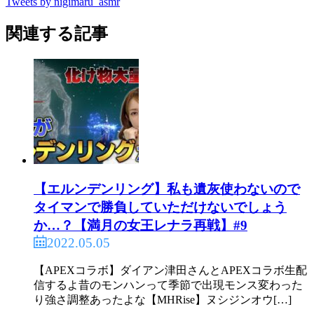
Tweets by nigimaru_asmr
関連する記事
【エルンデンリング】私も遺灰使わないので
タイマンで勝負していただけないでしょう
か…？【満月の女王レナラ再戦】#9
2022.05.05
【APEXコラボ】ダイアン津田さんとAPEXコラボ生配
信するよ昔のモンハンって季節で出現モンス変わった
り強さ調整あったよな【MHRise】ヌシジンオウ[…]