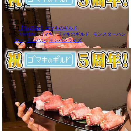
ました。
2024.07.07
【YouTube】ゴマキのギルド
YouTube
,
ゴマキ
,
ゴマキのギルド
,
モンスターハン
ター
,
モンハン
,
モンハンライズ