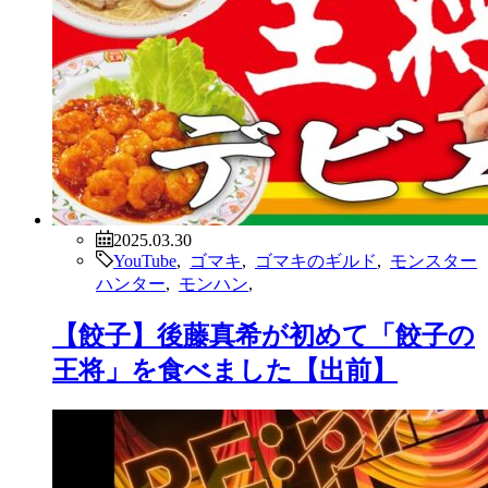
2025.03.30
YouTube
,
ゴマキ
,
ゴマキのギルド
,
モンスター
ハンター
,
モンハン
,
【餃子】後藤真希が初めて「餃子の
王将」を食べました【出前】