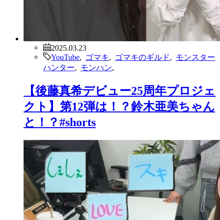
2025.03.23
YouTube
,
ゴマキ
,
ゴマキのギルド
,
モンスター
ハンター
,
モンハン
,
【後藤真希デビュー25周年プロジェ
クト】第12弾は！？鈴木亜美ちゃん
と！？#shorts