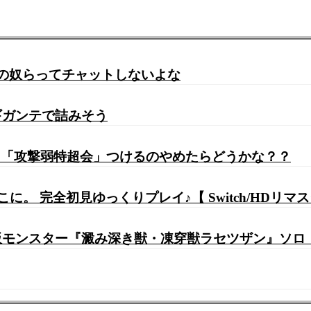
近の奴らってチャットしないよな
ギガンテで詰みそう
って「攻撃弱特超会」つけるのやめたらどうかな？？
に。 完全初見ゆっくりプレイ♪【 Switch/HDリマ
ンスター『澱み深き獣・凍穿獣ラセツザン』ソロ【WI