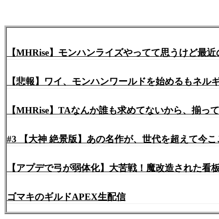
【MHRise】モンハンライズやってて思うけど最
【悲報】ワイ、モンハンワールドを始めるもネル
【MHRise】TAなんか誰も求めてないから、揃
#3 【大神 絶景版】あの名作が、世代を超えて今ここ
【アプデで弓が弱体化】大苦戦！魔改造された看板モ
ゴマキのギルドAPEX生配信