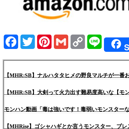
Facebook
Twitter
Pinterest
Gmail
Copy
Line
S
Link
【MHR:SB】ナルハタタヒメの野良マルチが一
【MHR:SB】大剣って火力出す難易度高いな【モ
モンハン動画「毒は強いです！毒弱いモンスターな
【MHRise】ゴシャハギとか言うモンスター、ブ