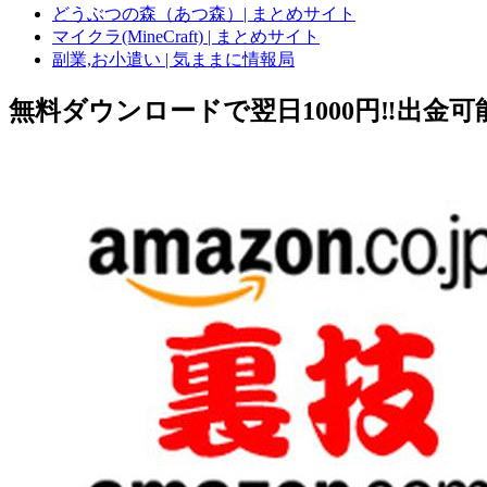
どうぶつの森（あつ森）| まとめサイト
マイクラ(MineCraft) | まとめサイト
副業,お小遣い | 気ままに情報局
無料ダウンロードで翌日1000円‼️出金可能