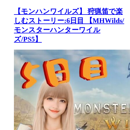
【モンハンワイルズ】 狩猟笛で楽
しむストーリー:6日目 【MHWilds/
モンスターハンターワイル
ズ/PS5】