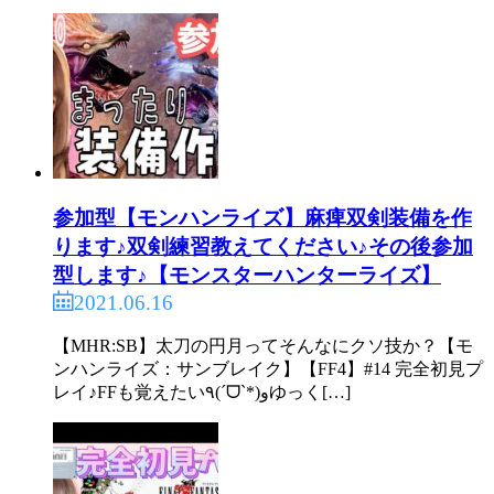
参加型【モンハンライズ】麻痺双剣装備を作
ります♪双剣練習教えてください♪その後参加
型します♪【モンスターハンターライズ】
2021.06.16
【MHR:SB】太刀の円月ってそんなにクソ技か？【モ
ンハンライズ：サンブレイク】【FF4】#14 完全初見プ
レイ♪FFも覚えたい٩(ˊᗜˋ*)وゆっく[…]