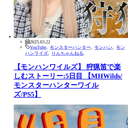
2025.03.22
YouTube
,
モンスターハンター
,
モンハン
,
モン
ハンライズ
,
りんちゃんねる
,
【モンハンワイルズ】 狩猟笛で楽
しむストーリー:5日目 【MHWilds/
モンスターハンターワイル
ズ/PS5】