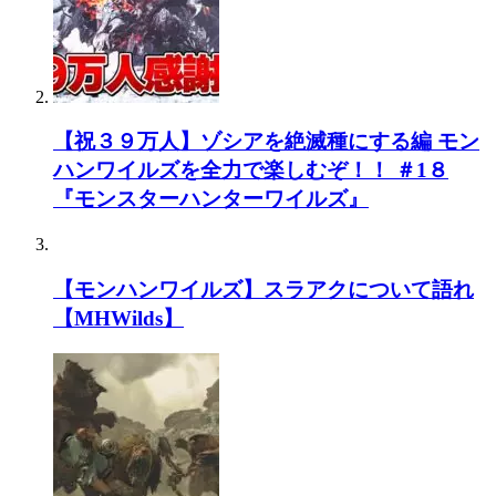
【祝３９万人】ゾシアを絶滅種にする編 モン
ハンワイルズを全力で楽しむぞ！！ ＃1８
『モンスターハンターワイルズ』
【モンハンワイルズ】スラアクについて語れ
【MHWilds】