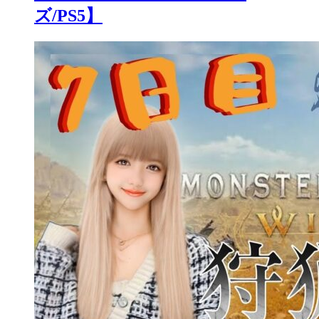
ズ/PS5】