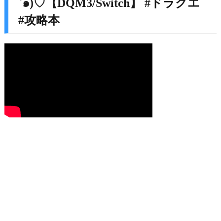
`๑)♡【DQM3/Switch】 #ドラクエ
#攻略本