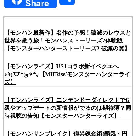
Share
有
【モンハン最新作】名作の予感！破滅のレウスと
世界を救う旅！モンハンストーリーズ2体験版
【モンスターハンターストーリーズ2 破滅の翼】
【モンハンライズ】USJコラボ新イベクエへ
♪٩(ˊᗜˋ*)و✧*｡【MHRise/モンスターハンターライ
ズ】
【モンハンライズ】ニンテンドーダイレクトでG
級やアップデートの新情報がでるのは期待薄？同
時視聴の告知【モンスターハンターライズ】
【モンハンサンブレイク】傀異錬金術(覇気・円