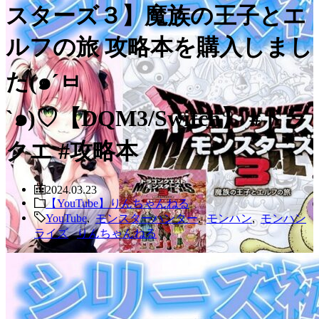
スターズ３】魔族の王子とエ
ルフの旅 攻略本を購入しまし
た(๑´ㅂ
`๑)♡【DQM3/Switch】 #ドラ
クエ #攻略本
2024.03.23
【YouTube】りんちゃんねる
YouTube
,
モンスターハンター
,
モンハン
,
モンハン
ライズ
,
りんちゃんねる