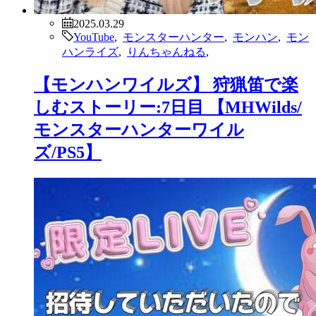
2025.03.29
YouTube
,
モンスターハンター
,
モンハン
,
モン
ハンライズ
,
りんちゃんねる
,
【モンハンワイルズ】 狩猟笛で楽
しむストーリー:7日目 【MHWilds/
モンスターハンターワイル
ズ/PS5】