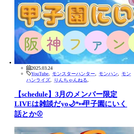
2025.03.24
YouTube
,
モンスターハンター
,
モンハン
,
モン
ハンライズ
,
りんちゃんねる
,
【schedule】3月のメンバー限定
LIVEは雑談だyo🌙*⑅甲子園にいく
話とか⚾️