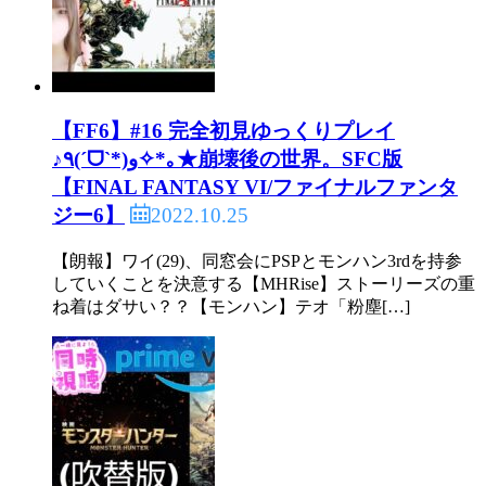
【FF6】#16 完全初見ゆっくりプレイ
♪٩(ˊᗜˋ*)و✧*｡★崩壊後の世界。SFC版
【FINAL FANTASY VI/ファイナルファンタ
2022.10.25
ジー6】
【朗報】ワイ(29)、同窓会にPSPとモンハン3rdを持参
していくことを決意する【MHRise】ストーリーズの重
ね着はダサい？？【モンハン】テオ「粉塵[…]