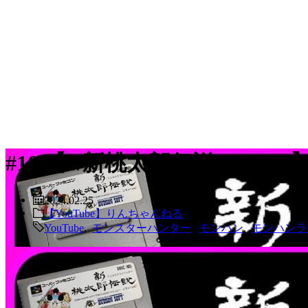
#10 【 #新桃太郎伝説 / #S
2024.02.25
【YouTube】りんちゃんねる
YouTube
,
モンスターハンター
,
モンハン
,
モンハンラ