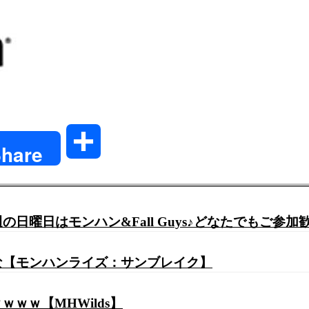
共
hare
有
うな【モンハンライズ：サンブレイク】
ｗｗ【MHWilds】