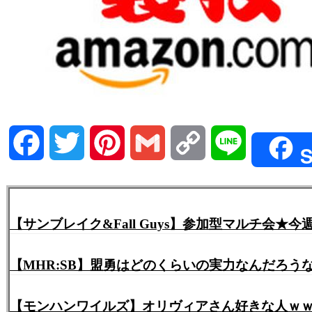
Facebook
Twitter
Pinterest
Gmail
Copy
Line
S
Link
【MHR:SB】盟勇はどのくらいの実力なんだろ
【モンハンワイルズ】オリヴィアさん好きな人ｗｗｗ