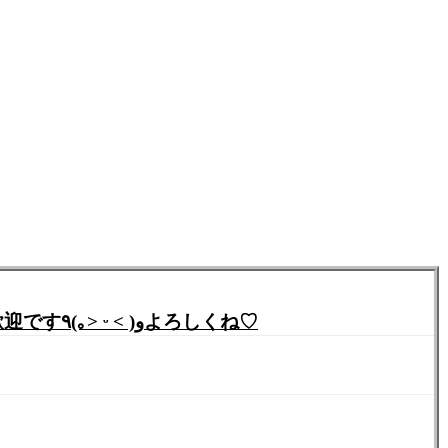
【サンブレイク&Fall Guys】参加型マルチ会★今週の日曜日はモンハン&Fall Guys♪どなたでもご参加歓迎です٩(｡˃ ᵕ ˂ )وよろしくね♡