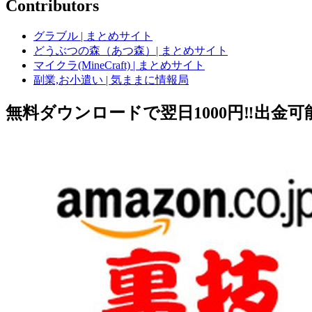
Contributors
グラブル | まとめサイト
どうぶつの森（あつ森）| まとめサイト
マイクラ(MineCraft) | まとめサイト
副業,お小遣い | 気ままに情報局
無料ダウンロードで翌日1000円‼️出金可能