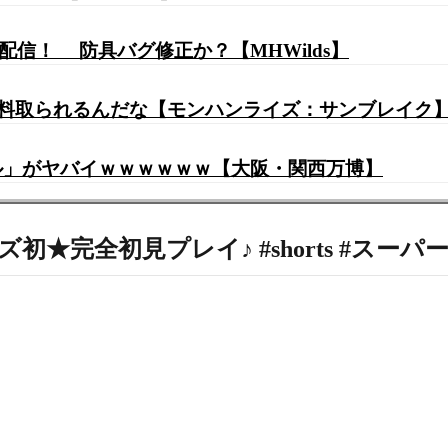
配信！ 防具バグ修正か？【MHWilds】
使用料取られるんだな【モンハンライズ：サンブレイク
ル」がヤバイｗｗｗｗｗｗ【大阪・関西万博】
シリーズ初★完全初見プレイ♪ #shorts #ス