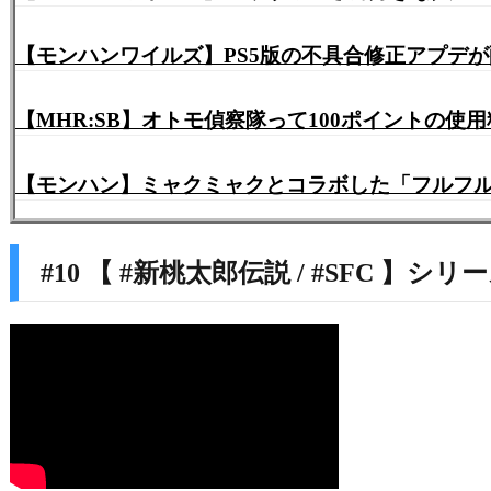
【モンハンワイルズ】PS5版の不具合修正アプデが
【MHR:SB】オトモ偵察隊って100ポイントの
【モンハン】ミャクミャクとコラボした「フルフ
#10 【 #新桃太郎伝説 / #SFC 】