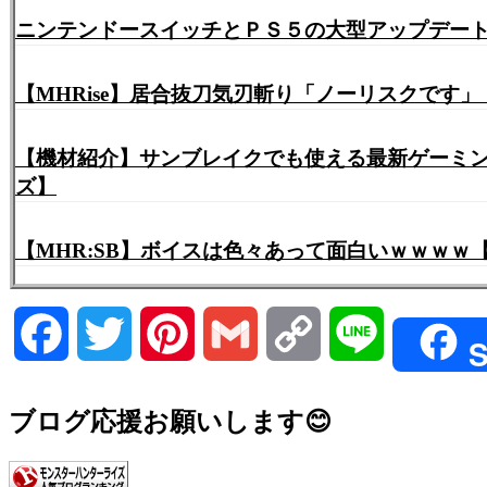
ニンテンドースイッチとＰＳ５の大型アップデートが遂
【MHRise】居合抜刀気刃斬り「ノーリスクです
【機材紹介】サンブレイクでも使える最新ゲーミングヘ
ズ】
【MHR:SB】ボイスは色々あって面白いｗｗｗｗ
Facebook
Twitter
Pinterest
Gmail
Copy
Line
S
Link
ブログ応援お願いします😊