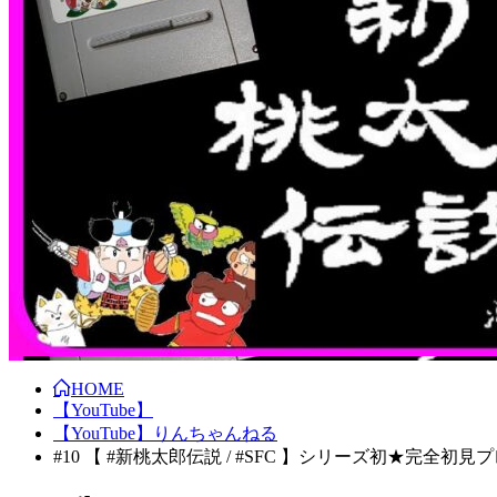
HOME
【YouTube】
【YouTube】りんちゃんねる
#10 【 #新桃太郎伝説 / #SFC 】シリーズ初★完全初見プレ