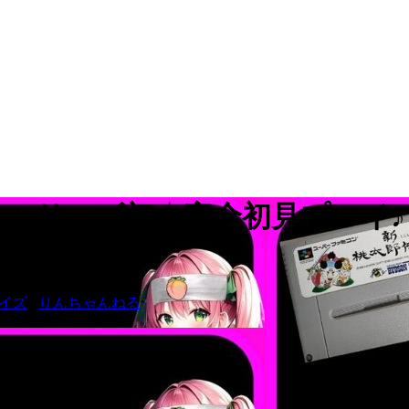
FC 】シリーズ初★完全初見プレイ♪ 
イズ
,
りんちゃんねる