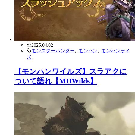
2025.04.02
モンスターハンター
,
モンハン
,
モンハンライ
ズ
,
【モンハンワイルズ】スラアクに
ついて語れ【MHWilds】