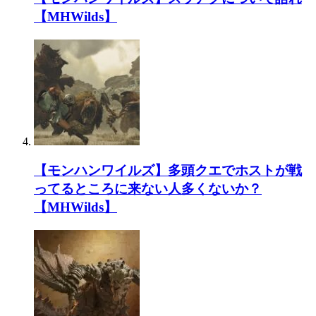
【MHWilds】
【モンハンワイルズ】多頭クエでホストが戦
ってるところに来ない人多くないか？
【MHWilds】