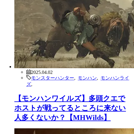
2025.04.02
モンスターハンター
,
モンハン
,
モンハンライ
ズ
,
【モンハンワイルズ】多頭クエで
ホストが戦ってるところに来ない
人多くないか？【MHWilds】