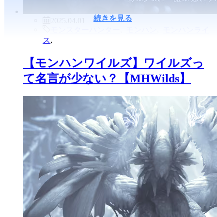
続きを見る
2025.04.01
モンスターハンター
,
モンハン
,
モンハンライ
ズ
,
【モンハンワイルズ】ワイルズっ
て名言が少ない？【MHWilds】