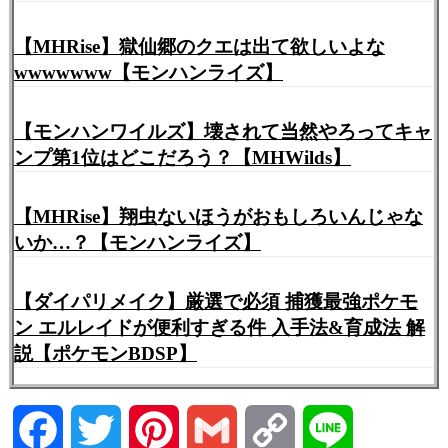
【MHRise】獄仙郷のクエは出て欲しいよな
wwwwwww【モンハンライズ】
【モンハンワイルズ】壊されて当然やろってキャ
ンプ第1位はどこだろう？【MHWilds】
【MHRise】翔虫ないほうがおもしろいんじゃな
いか…？【モンハンライズ】
【ダイパリメイク】厳選で必須 捕獲最強ポケモ
ン エルレイドが便利すぎる件 入手法&育成法 解
説【ポケモンBDSP】
Facebook
Twitter
Pinterest
Gmail
Copy
Line