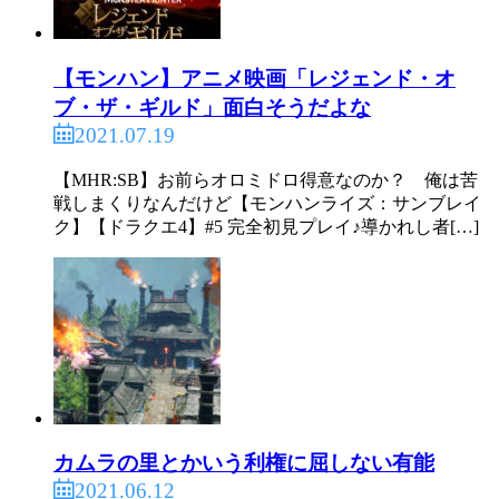
【モンハン】アニメ映画「レジェンド・オ
ブ・ザ・ギルド」面白そうだよな
2021.07.19
【MHR:SB】お前らオロミドロ得意なのか？ 俺は苦
戦しまくりなんだけど【モンハンライズ：サンブレイ
ク】【ドラクエ4】#5 完全初見プレイ♪導かれし者[…]
カムラの里とかいう利権に屈しない有能
2021.06.12