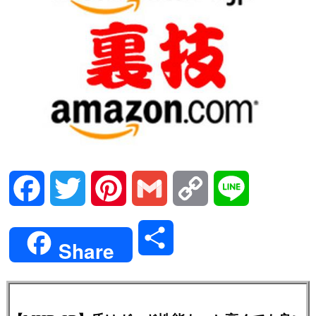
Facebook
Twitter
Pinterest
Gmail
Copy
Line
Link
共
Share
有