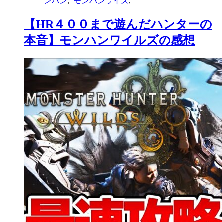
ンハン
,
モンハンライズ
,
【HR４００まで遊んだハンターの
本音】モンハンワイルズの感想