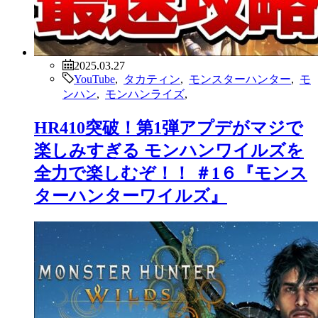
2025.03.27
YouTube
,
タカティン
,
モンスターハンター
,
モ
ンハン
,
モンハンライズ
,
HR410突破！第1弾アプデがマジで
楽しみすぎる モンハンワイルズを
全力で楽しむぞ！！ ＃1６『モンス
ターハンターワイルズ』