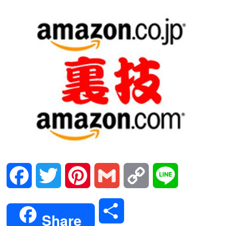
Facebook
Twitter
Pinterest
Gmail
Copy
Line
Link
共
Share