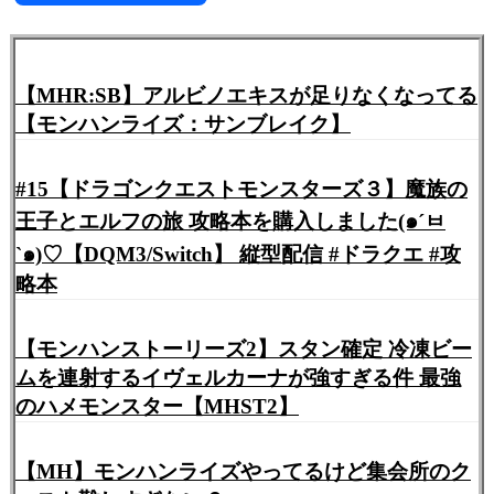
有
【MHR:SB】アルビノエキスが足りなくなってる
【モンハンライズ：サンブレイク】
#15【ドラゴンクエストモンスターズ３】魔族の
王子とエルフの旅 攻略本を購入しました(๑´ㅂ
`๑)♡【DQM3/Switch】 縦型配信 #ドラクエ #攻
略本
【モンハンストーリーズ2】スタン確定 冷凍ビー
ムを連射するイヴェルカーナが強すぎる件 最強
のハメモンスター【MHST2】
【MH】モンハンライズやってるけど集会所のク