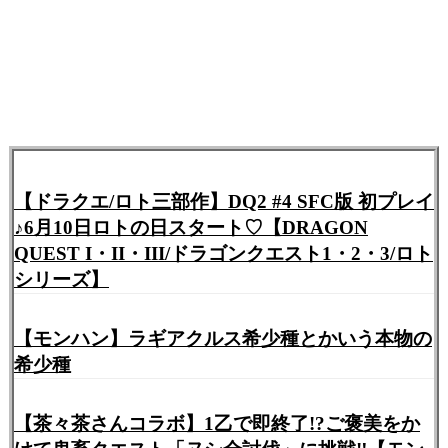
【ドラクエ/ロト三部作】DQ2 #4 SFC版 初プレイ
♪6月10日ロトの日スタート♡【DRAGON
QUEST I・II・III/ドラゴンクエスト1・2・3/ロト
シリーズ】
【モンハン】ラギアクルス希少種とかいう本物の
希少種
【茶々茶さんコラボ】1乙で即終了!?ご褒美をか