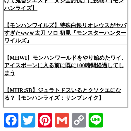
けて鬼畜クエスト「ヌシ全討伐」に挑戦‼︎【モン
ハンライズ】
【モンハンワイルズ】特殊白銀リオレウスがヤバ
すぎたwwｗ太刀 ソロ 初見『モンスターハンター
ワイルズ』
【MHWI】モンハンワールドをやり始めたワイ、
アイスボーンに入る前に既に100時間経過してし
まう
【MHR:SB】ジュラトドスいるとクソクエにな
る？【モンハンライズ：サンブレイク】
Facebook
Twitter
Pinterest
Gmail
Copy
Line