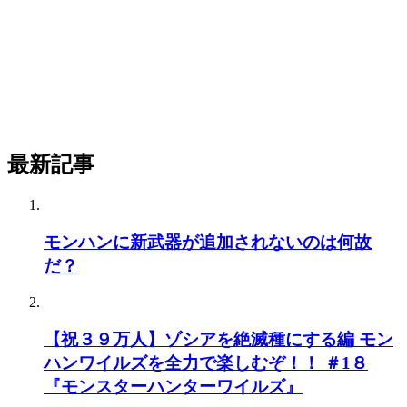
最新記事
モンハンに新武器が追加されないのは何故
だ？
【祝３９万人】ゾシアを絶滅種にする編 モン
ハンワイルズを全力で楽しむぞ！！ ＃1８
『モンスターハンターワイルズ』