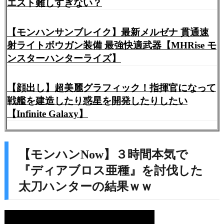
エスト難しすぎない？
【モンハンサンブレイク】最新メルゼナ 貫通速
射ライトボウガン装備 最強快適武器【MHRise モ
ンスターハンターライズ】
【顔出し】超美麗グラフィック！指揮官になって
戦艦を建造したり惑星を開発したりしたい
【Infinite Galaxy】
【モンハンNow】３時間本気で
『ディアブロス亜種』を討伐した
太刀ハンターの結果ｗｗ