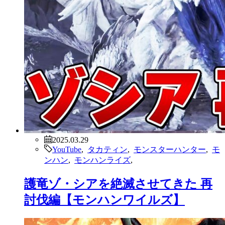
2025.03.29
YouTube
,
タカティン
,
モンスターハンター
,
モ
ンハン
,
モンハンライズ
,
護竜ゾ・シアを絶滅させてきた 再
討伐編【モンハンワイルズ】