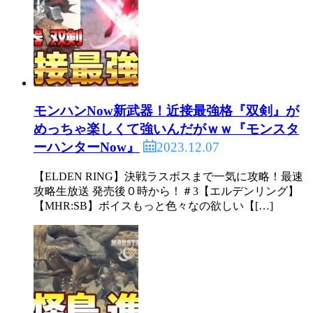
モンハンNow新武器！近接最強格『双剣』が
めっちゃ楽しくて強いんだがｗｗ『モンスタ
2023.12.07
ーハンターNow』
【ELDEN RING】決戦ラスボスまで一気に攻略！最速
攻略生放送 発売後０時から！＃3【エルデンリング】
【MHR:SB】ボイスもっと色々なの欲しい【[…]