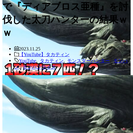
で『ディアブロス亜種』を討
伐した太刀ハンターの結果ｗ
ｗ
2023.11.25
【YouTube】タカティン
YouTube
,
タカティン
,
モンスターハンター
,
モンハ
ン
,
モンハンライズ