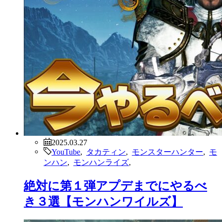
2025.03.27
YouTube
,
タカティン
,
モンスターハンター
,
モ
ンハン
,
モンハンライズ
,
絶対に第１弾アプデまでにやるべ
き３選【モンハンワイルズ】