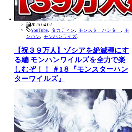
2025.04.02
YouTube
,
タカティン
,
モンスターハンター
,
モ
ンハン
,
モンハンライズ
,
【祝３９万人】ゾシアを絶滅種にす
る編 モンハンワイルズを全力で楽
しむぞ！！ ＃1８『モンスターハン
ターワイルズ』