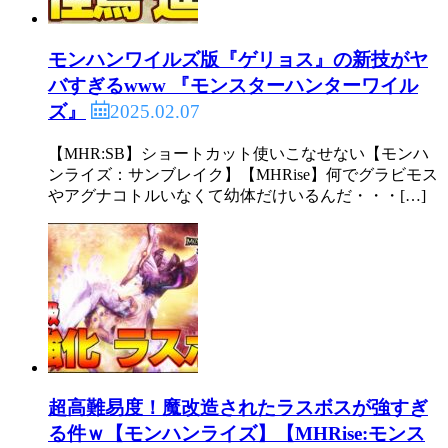
モンハンワイルズ版『ゲリョス』の新技がヤ
バすぎるwww 『モンスターハンターワイル
2025.02.07
ズ』
【MHR:SB】ショートカット使いこなせない【モンハ
ンライズ：サンブレイク】【MHRise】何でグラビモス
やアグナコトルいなくて幼体だけいるんだ・・・[…]
超高難易度！魔改造されたラスボスが強すぎ
る件ｗ【モンハンライズ】【MHRise:モンス