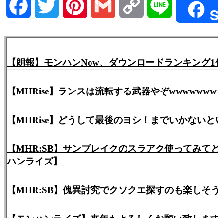
Facebook
Twitter
Pinterest
Gmail
Copy
Line
S
Link
【朗報】モンハンNow、ダウンロードランキング
【MHRise】ランスは流転する武器やぞwwwww
【MHRise】どうして最後のヨシ！までいかない
【MHR:SB】サンブレイクのスラアク使ってみ
ハンライズ】
【MHR:SB】傀異討究でクソクエ探すのも楽し