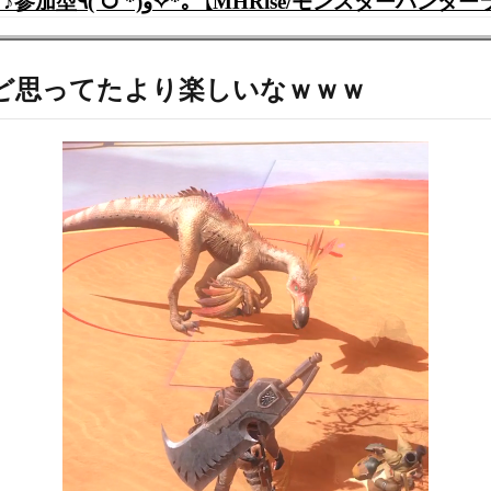
【モンハンライズ】来年もよろしくお願い致します♪参加型٩(ˊᗜˋ*)و✧*｡【MHRise/モン
ど思ってたより楽しいなｗｗｗ