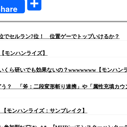
共
hare
有
1位でセルラン7位！ 位置ゲーでトップいけるか？
ww【モンハンライズ】
といくら研いでも効果ないの？wwwwwww【モンハン
てどう？ 「斧：二段変形斬り連携」や「属性充填カ
そう【モンハンライズ：サンブレイク】