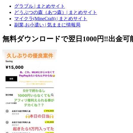
グラブル | まとめサイト
どうぶつの森（あつ森）| まとめサイト
マイクラ(MineCraft) | まとめサイト
副業,お小遣い | 気ままに情報局
無料ダウンロードで翌日1000円‼️出金可能