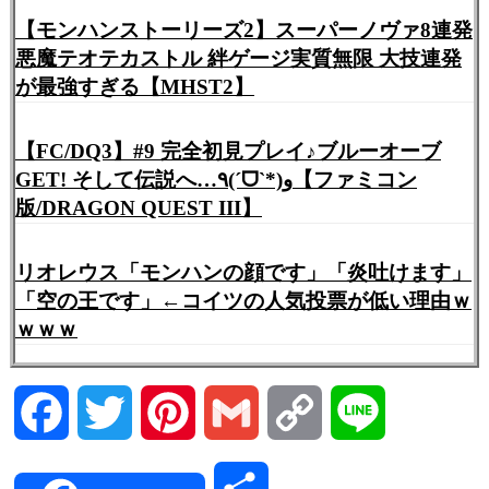
【モンハンストーリーズ2】スーパーノヴァ8連発
悪魔テオテカストル 絆ゲージ実質無限 大技連発
が最強すぎる【MHST2】
【FC/DQ3】#9 完全初見プレイ♪ブルーオーブ
GET! そして伝説へ…٩(ˊᗜˋ*)و【ファミコン
版/DRAGON QUEST III】
リオレウス「モンハンの顔です」「炎吐けます」
「空の王です」←コイツの人気投票が低い理由ｗ
ｗｗｗ
Facebook
Twitter
Pinterest
Gmail
Copy
Line
Link
共