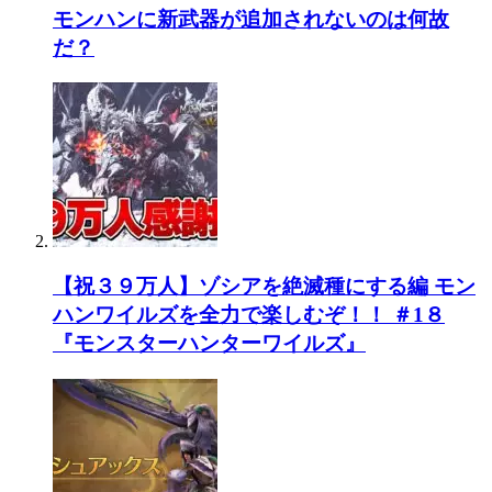
モンハンに新武器が追加されないのは何故
だ？
【祝３９万人】ゾシアを絶滅種にする編 モン
ハンワイルズを全力で楽しむぞ！！ ＃1８
『モンスターハンターワイルズ』