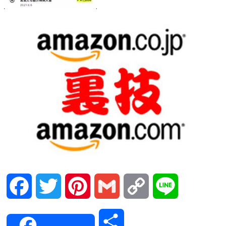
Facebook
Twitter
Pinterest
Gmail
Copy
Line
Link
共