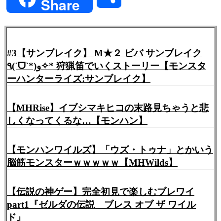
Share
有
#3【サンブレイク】 M★２ ビバ サンブレイク
٩(ˊᗜˋ*)و✧* 狩猟笛でいくストーリー【モンスタ
ーハンターライズ:サンブレイク】
【MHRise】イブシマキヒコの末路見ちゃうと悲
しくなってくるな…【モンハン】
【モンハンワイルズ】「ウズ・トゥナ」とかいう
脳筋モンスターｗｗｗｗｗ【MHWilds】
【伝説の神ゲー】完全初見で楽しむブレワイ
part1『ゼルダの伝説 ブレス オブ ザ ワイル
ド』