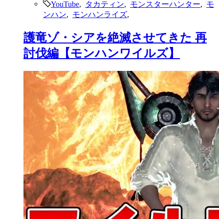
YouTube
,
タカティン
,
モンスターハンター
,
モ
ンハン
,
モンハンライズ
,
護竜ゾ・シアを絶滅させてきた 再
討伐編【モンハンワイルズ】