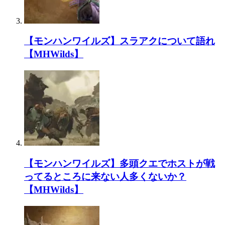
【モンハンワイルズ】スラアクについて語れ
【MHWilds】
【モンハンワイルズ】多頭クエでホストが戦
ってるところに来ない人多くないか？
【MHWilds】