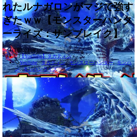
れたルナガロンがマジで強す
ぎたｗｗ【モンスターハンタ
ーライズ：サンブレイク】
2023.08.19
【YouTube】タカティン
YouTube
,
タカティン
,
モンスターハンター
,
モンハ
ン
,
モンハンライズ