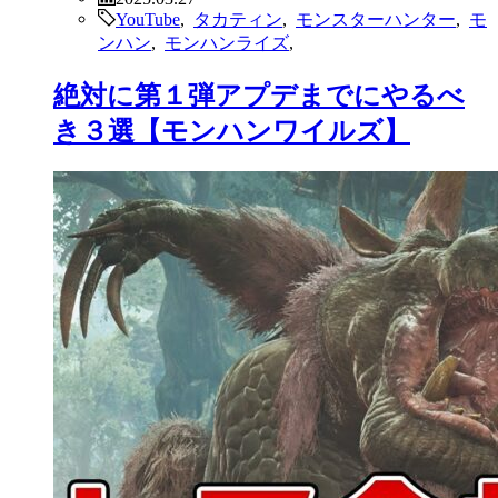
YouTube
,
タカティン
,
モンスターハンター
,
モ
ンハン
,
モンハンライズ
,
絶対に第１弾アプデまでにやるべ
き３選【モンハンワイルズ】