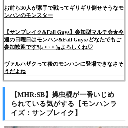
お前ら30人が素手で戦ってギリギリ倒せそうなモ
ンハンのモンスター
【サンブレイク&Fall Guys】参加型マルチ会★今
週の日曜日はモンハン&Fall Guys♪どなたでもご
参加歓迎です٩(｡˃ ᵕ ˂ )وよろしくね♡
ヴァルハザクって後のモンハンに登場できなさそ
うだよね
【MHR:SB】操虫棍が一番いじめ
られている気がする【モンハンラ
イズ：サンブレイク】