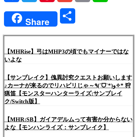
Link
共
Share
有
【MHRise】弓はMHP3の頃でもマイナーではな
いよな
【サンブレイク】傀異討究クエストお願いします
♪カーナが来るのでリハビリじゃ～٩(ˊᗜˋ*)و✧* 狩
猟笛【モンスターハンターライズ:サンブレイ
ク/Switch版】
【MHR:SB】ガイアデルムって有害か分からない
よな【モンハンライズ：サンブレイク】