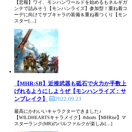
【悲報】ワイ、モンハンワールドを始めるもネルギガ
ンテで詰みそう【モンハンライズ】参加型！重ね着コ
ーデに向けてサブキャラの装備＆重ね着つくり【モン
スター[…]
【MHR:SB】近接武器も砥石で火力か手数上
げれるようにしようぜ【モンハンライズ：サ
2022.09.23
ンブレイク】
最高にかわいいキャラクターできました♪
【WILDHEARTSキャラメイク】#shorts【MHRise】マ
スターランク(MR)のバルファルクが楽しみ[…]