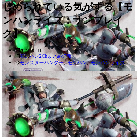
じめられている気がする【モ
ンハンライズ：サンブレイ
ク】
2023.05.31
モンハン2Chまとめ速報
モンスターハンター
,
モンハン
,
モンハンライズ