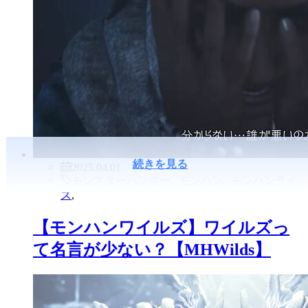
続きを見る
2025.04.01
モンスターハンター
,
モンハン
,
モンハンライ
ズ
,
【モンハンワイルズ】ワイルズっ
て名言が少ない？【MHWilds】