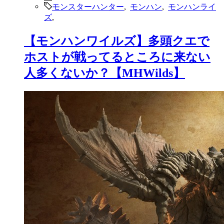
モンスターハンター
,
モンハン
,
モンハンライ
ズ
,
【モンハンワイルズ】多頭クエで
ホストが戦ってるところに来ない
人多くないか？【MHWilds】