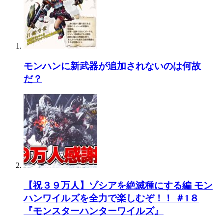
モンハンに新武器が追加されないのは何故
だ？
【祝３９万人】ゾシアを絶滅種にする編 モン
ハンワイルズを全力で楽しむぞ！！ ＃1８
『モンスターハンターワイルズ』