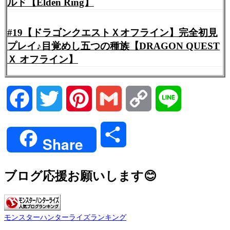
ルド【Elden Ring】
#19【ドラゴンクエストＸオフライン】完全初見
プレイ♪目覚めし五つの種族【DRAGON QUEST
Ｘ オフライン】
Facebook
Twitter
Pinterest
Gmail
Copy
Line
Link
共
Share
有
ブログ応援お願いします😊
モンスターハンターライズランキング