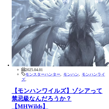
2025.04.01
モンスターハンター
,
モンハン
,
モンハンライ
ズ
,
【モンハンワイルズ】ゾシアって
禁忌級なんだろうか？
【MHWilds】