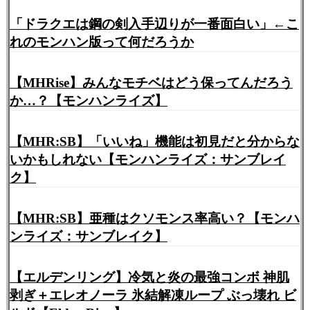
「ドラクエは鋼の剣入手辺りが一番面白い」←こ
れのモンハン版って何だろうか
【MHRise】みんなモチベはどう保ってんだろう
か…？【モンハンライズ】
【MHR:SB】「いいね」機能は初見だと分からな
いかもしれない【モンハンライズ：サンブレイ
ク】
【MHR:SB】亜種はクソモンス率高い？【モンハ
ンライズ：サンブレイク】
【エルデンリング】冷気と炎の最強コンボ 神肌
剥ぎ＋エレオノーラ 氷結解凍ループ ぶっ壊れ ビ