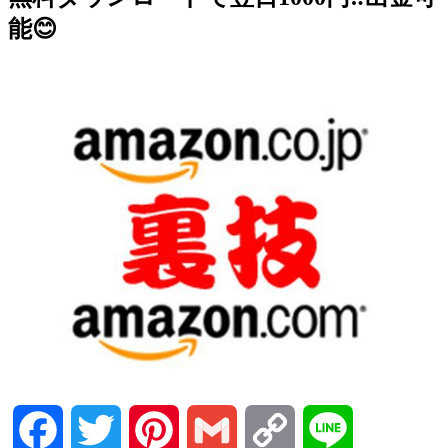
能😊
Facebook
Twitter
Pinterest
Gmail
Copy
Line