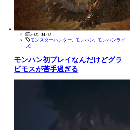
2025.04.02
モンスターハンター
,
モンハン
,
モンハンライ
ズ
,
モンハン初プレイなんだけどグラ
ビモスが苦手過ぎる