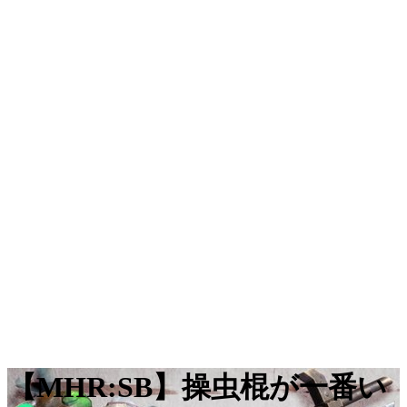
【MHR:SB】操虫棍が一番い