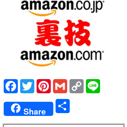
Facebook
Twitter
Pinterest
Gmail
Copy
Line
Link
共
Share
有