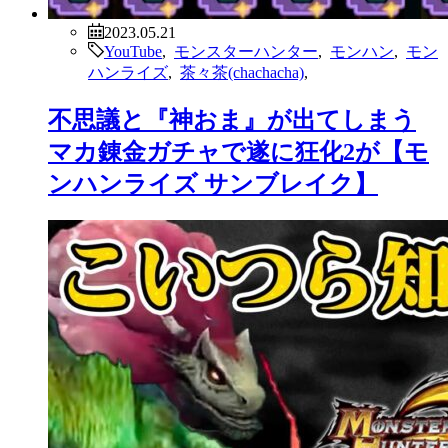
2023.05.21
YouTube
,
モンスターハンター
,
モンハン
,
モン
ハンライズ
,
茶々茶(chachacha)
,
不思議と『神おま』が出てしまう
マカ錬金ガチャで遂に狂化2が【モ
ンハンライズ サンブレイク】