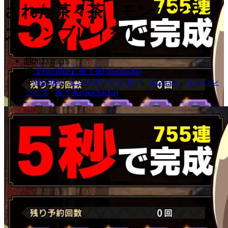
された茶々茶【モンハンライ
ズ サンブレイク】
2023.05.15
【YouTube】茶々茶(chachacha)
YouTube
,
モンスターハンター
,
モンハン
,
モンハン
ライズ
,
茶々茶(chachacha)