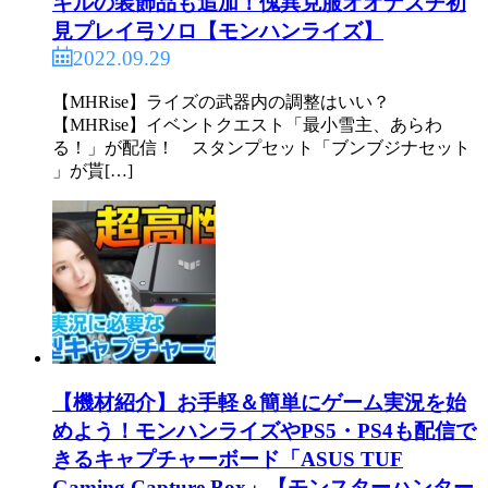
キルの装飾品も追加！傀異克服オオナズチ初
見プレイ弓ソロ【モンハンライズ】
2022.09.29
【MHRise】ライズの武器内の調整はいい？
【MHRise】イベントクエスト「最小雪主、あらわ
る！」が配信！ スタンプセット「ブンブジナセット
」が貰[…]
【機材紹介】お手軽＆簡単にゲーム実況を始
めよう！モンハンライズやPS5・PS4も配信で
きるキャプチャーボード「ASUS TUF
Gaming Capture Box」【モンスターハンター