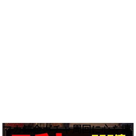
マカ錬金ガチャ周回に心を壊