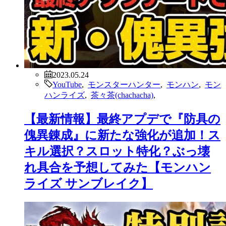
2023.05.24
YouTube
,
モンスターハンター
,
モンハン
,
モン
ハンライズ
,
茶々茶(chachacha)
,
【最新情報】最終アプデで『防具の
傀異錬成』に新たな強化が追加！ス
キル選択？スロット特化？ぶっ壊
れ具合を予想してみた【モンハン
ライズ サンブレイク】