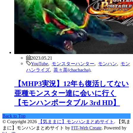
2023.05.21
YouTube
,
モンスターハンター
,
モンハン
,
モン
ハンライズ
,
茶々茶(chachacha)
,
【MHP3実況】12年も復活してない
亜種モンスター達に会いに行く
【モンハンポータブル 3rd HD】
Back to Top
© Copyright 2026
【気ままに】モンハンまとめサイト
.
【気ま
まに】モンハンまとめサイト by
FIT-Web Create
. Powered by