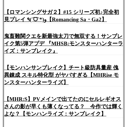
【ロマンシングサガ２】#15 シリーズ初♪完全初
見プレイ ٩(ˊᗜˋ*)و【Romancing Sa・Ga2】
鬼畜難関クエを新最強太刀で無双する！サンブレ
イク第5弾アプデ 『MHSB:モンスターハンターラ
イズ：サンブレイク』
【モンハンサンブレイク】チート級防具量産 傀
異錬成 スキル特化型 がヤバすぎる【MHRise モ
ンスターハンターライズ】
【MHR:S】PVメインで出てたのにセルレギオス
さんの影が早くも薄くなってる？ 今作では輝く
よな？【モンハンライズ：サンブレイク】