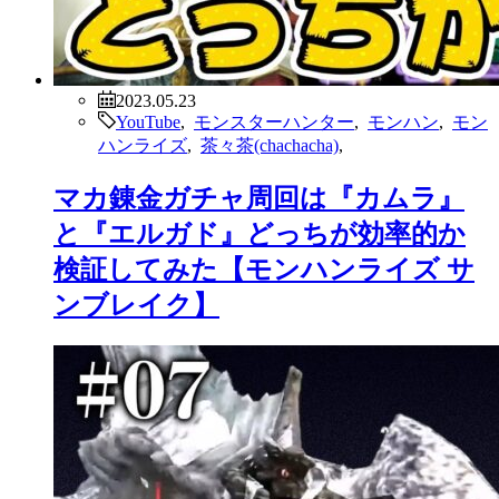
2023.05.23
YouTube
,
モンスターハンター
,
モンハン
,
モン
ハンライズ
,
茶々茶(chachacha)
,
マカ錬金ガチャ周回は『カムラ』
と『エルガド』どっちが効率的か
検証してみた【モンハンライズ サ
ンブレイク】