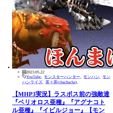
2023.05.22
YouTube
,
モンスターハンター
,
モンハン
,
モン
ハンライズ
,
茶々茶(chachacha)
,
【MHP3実況】ラスボス前の強敵達
『ベリオロス亜種』『アグナコト
ル亜種』『イビルジョー』【モン