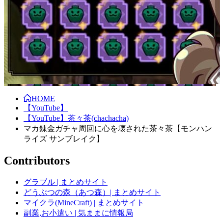
HOME
【YouTube】
【YouTube】茶々茶(chachacha)
マカ錬金ガチャ周回に心を壊された茶々茶【モンハン
ライズ サンブレイク】
Contributors
グラブル | まとめサイト
どうぶつの森（あつ森）| まとめサイト
マイクラ(MineCraft) | まとめサイト
副業,お小遣い | 気ままに情報局