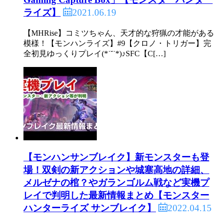
2021.06.19
ライズ】
【MHRise】コミツちゃん、天才的な狩猟の才能がある
模様！【モンハンライズ】#9【クロノ・トリガー】完
全初見ゆっくりプレイ(*˙˘˙*)♪SFC【C[…]
【モンハンサンブレイク】新モンスターも登
場！双剣の新アクションや城塞高地の詳細、
メルゼナの棺？やガランゴルム戦など実機プ
レイで判明した最新情報まとめ【モンスター
2022.04.15
ハンターライズ サンブレイク】