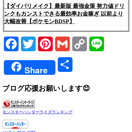
【ダイパリメイク】最新版 最強金策 努力値ドリ
ンクもカンストできる最効率お金稼ぎ 以前より
大幅改善【ポケモンBDSP】
Facebook
Twitter
Pinterest
Gmail
Copy
Line
Link
共
Share
有
ブログ応援お願いします😊
モンスターハンターライズランキング