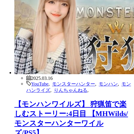
2025.03.16
YouTube
,
モンスターハンター
,
モンハン
,
モン
ハンライズ
,
りんちゃんねる
,
【モンハンワイルズ】 狩猟笛で楽
しむストーリー:4日目 【MHWilds/
モンスターハンターワイル
ズ/PS5】