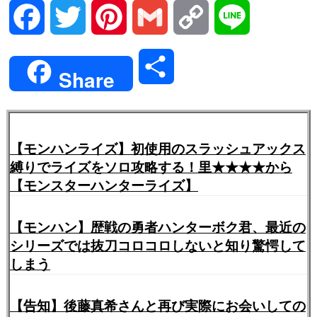
Facebook
Twitter
Pinterest
Gmail
Copy
Line
Link
共
Share
有
【モンハンライズ】初使用のスラッシュアックス
縛りでライズをソロ攻略する！里★★★★から
【モンスターハンターライズ】
【モンハン】歴戦の勇者ハンターボク君、最近の
シリーズでは抜刀コロコロしないと知り驚愕して
しまう
【告知】後藤真希さんと再び実際にお会いしての