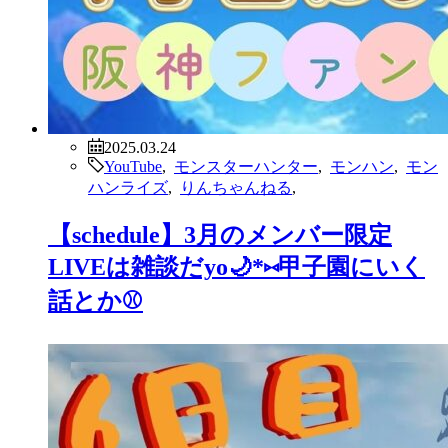
2025.03.24
YouTube
,
モンスターハンター
,
モンハン
,
モン
ハンライズ
,
りんちゃんねる
,
【schedule】3月のメンバー限定
LIVEは雑談だyo🌙*⑅甲子園にいく
話とか⚾️