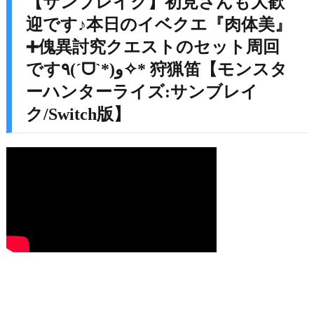
【サンブレイク】初見さんも大歓
迎です♪本日のイベクエ『肉体美』
➕傀異討究クエストのセット周回
です٩(ˊᗜˋ*)و✧* 狩猟笛【モンスタ
ーハンターライズ:サンブレイ
ク/Switch版】