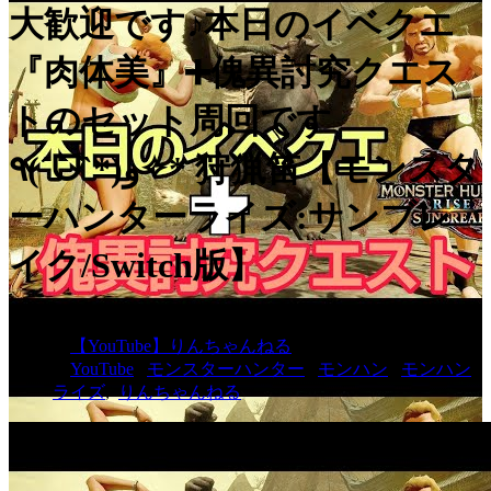
大歓迎です♪本日のイベクエ
『肉体美』➕傀異討究クエス
トのセット周回です
٩(ˊᗜˋ*)و✧* 狩猟笛【モンスタ
ーハンターライズ:サンブレ
イク/Switch版】
2023.05.04
【YouTube】りんちゃんねる
YouTube
,
モンスターハンター
,
モンハン
,
モンハン
ライズ
,
りんちゃんねる