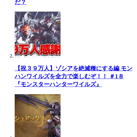
だ？
【祝３９万人】ゾシアを絶滅種にする編 モン
ハンワイルズを全力で楽しむぞ！！ ＃1８
『モンスターハンターワイルズ』