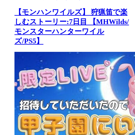
【モンハンワイルズ】 狩猟笛で楽
しむストーリー:7日目 【MHWilds/
モンスターハンターワイル
ズ/PS5】