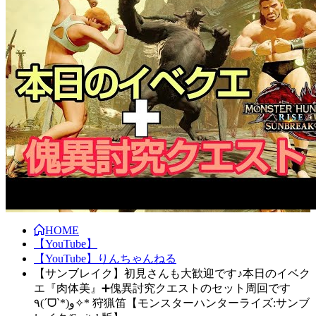
HOME
【YouTube】
【YouTube】りんちゃんねる
【サンブレイク】初見さんも大歓迎です♪本日のイベク
エ『肉体美』➕傀異討究クエストのセット周回です
٩(ˊᗜˋ*)و✧* 狩猟笛【モンスターハンターライズ:サンブ