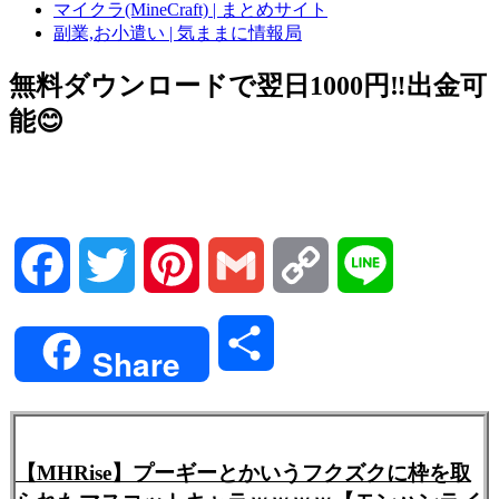
マイクラ(MineCraft) | まとめサイト
副業,お小遣い | 気ままに情報局
無料ダウンロードで翌日1000円‼️出金可
能😊
Facebook
Twitter
Pinterest
Gmail
Copy
Line
Link
共
Share
有
【MHRise】プーギーとかいうフクズクに枠を取