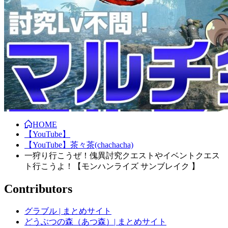
HOME
【YouTube】
【YouTube】茶々茶(chachacha)
一狩り行こうぜ！傀異討究クエストやイベントクエス
ト行こうよ！【モンハンライズ サンブレイク 】
Contributors
グラブル | まとめサイト
どうぶつの森（あつ森）| まとめサイト