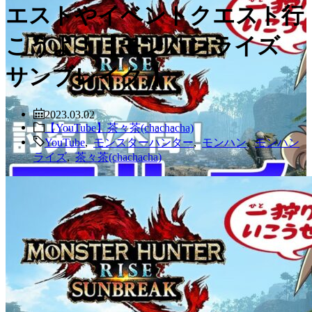
エストやイベントクエスト行
こうよ！【モンハンライズ
サンブレイク 】
2023.03.02
【YouTube】茶々茶(chachacha)
YouTube
,
モンスターハンター
,
モンハン
,
モンハン
ライズ
,
茶々茶(chachacha)