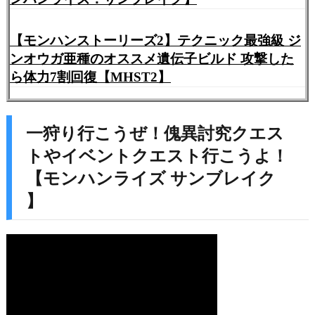
【モンハンストーリーズ2】テクニック最強級 ジ
ンオウガ亜種のオススメ遺伝子ビルド 攻撃した
ら体力7割回復【MHST2】
一狩り行こうぜ！傀異討究クエス
トやイベントクエスト行こうよ！
【モンハンライズ サンブレイク
】