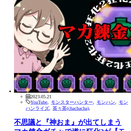
2023.05.21
YouTube
,
モンスターハンター
,
モンハン
,
モン
ハンライズ
,
茶々茶(chachacha)
,
不思議と『神おま』が出てしまう