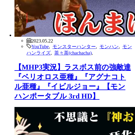
2023.05.22
YouTube
,
モンスターハンター
,
モンハン
,
モン
ハンライズ
,
茶々茶(chachacha)
,
【MHP3実況】ラスボス前の強敵達
『ベリオロス亜種』『アグナコト
ル亜種』『イビルジョー』【モン
ハンポータブル 3rd HD】