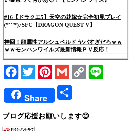
#16【ドラクエ5】天空の花嫁☆完全初見プレイ
(*˙˘˙*)♪SFC【DRAGON QUEST V】
神回！龍属性アルシュベルド ヤバすぎだろｗｗ
ｗｗモンハンワイルズ最新情報ＰＶ反応！
Facebook
Twitter
Pinterest
Gmail
Copy
Line
Link
共
Share
有
ブログ応援お願いします😊