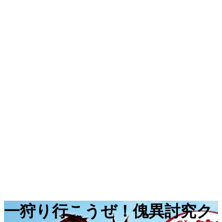
一狩り行こうぜ！傀異討究ク