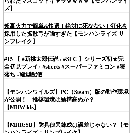
られたマスコットキャラｗｗｗｗ【モンハンライ
ズ】
超高火力で簡単&快適！絶対に死なない！狂化を
採用した拡散弓が強すぎた【モンハンライズ サ
ンブレイク】
#15 【 #新桃太郎伝説 / #SFC 】シリーズ初★完
全初見プレイ♪ #shorts #スーパーファミコン #寝
落ち #縦型配信
【モンハンワイルズ】PC（Steam）版の動作環境
が公開！ 推奨環境は結構高めか？
【MHWilds】
【MHR:SB】防具傀異錬成は誤差じゃない？【モ
ンハンライズ：サンブレイク】