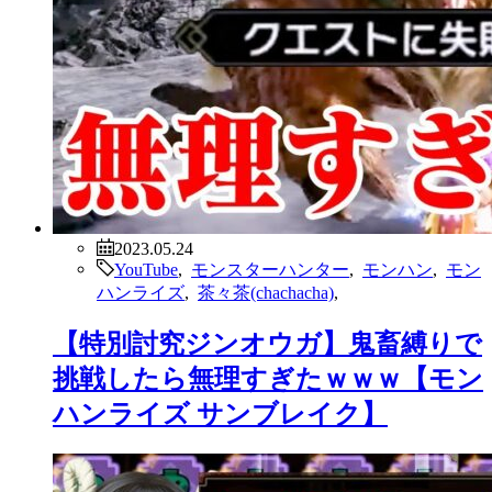
2023.05.24
YouTube
,
モンスターハンター
,
モンハン
,
モン
ハンライズ
,
茶々茶(chachacha)
,
【特別討究ジンオウガ】鬼畜縛りで
挑戦したら無理すぎたｗｗｗ【モン
ハンライズ サンブレイク】