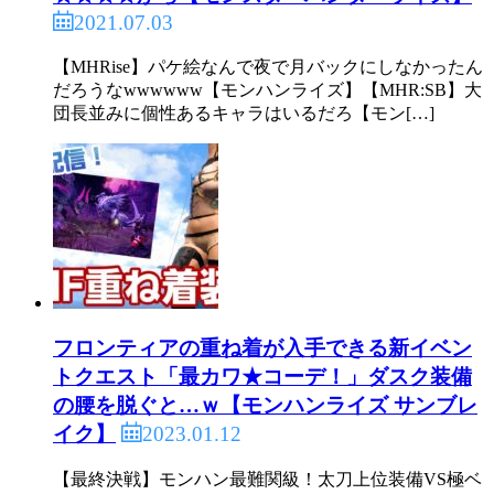
2021.07.03
【MHRise】パケ絵なんで夜で月バックにしなかったん
だろうなwwwwww【モンハンライズ】【MHR:SB】大
団長並みに個性あるキャラはいるだろ【モン[…]
フロンティアの重ね着が入手できる新イベン
トクエスト「最カワ★コーデ！」ダスク装備
の腰を脱ぐと…ｗ【モンハンライズ サンブレ
2023.01.12
イク】
【最終決戦】モンハン最難関級！太刀上位装備VS極ベ