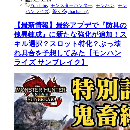
YouTube
,
モンスターハンター
,
モンハン
,
モン
ハンライズ
,
茶々茶(chachacha)
,
【最新情報】最終アプデで『防具の
傀異錬成』に新たな強化が追加！ス
キル選択？スロット特化？ぶっ壊
れ具合を予想してみた【モンハン
ライズ サンブレイク】