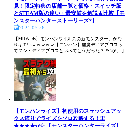
見！限定特典の店舗一覧と価格・スイッチ版
とSTEAM版の違い・最安値を解説＆比較【モ
ンスターハンターストーリーズ2】
2021.06.26
【MHWilds】モンハンワイルズの新モンスター、かな
りキモいｗｗｗｗｗ【モンハン】鏖魔ディアブロスっ
てヌシ・ディアブロスと比べてどうだった？PS5が[…]
【モンハンライズ】初使用のスラッシュアッ
クス縛りでライズをソロ攻略する！里
★★★★から【モンスターハンターライズ】