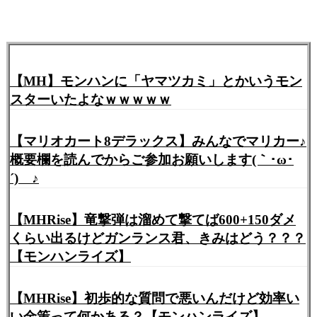
【MH】モンハンに「ヤマツカミ」とかいうモン
スターいたよなｗｗｗｗｗ
【マリオカート8デラックス】みんなでマリカー♪
概要欄を読んでからご参加お願いします(｀･ω･
´)ゞ♪
【MHRise】竜撃弾は溜めて撃てば600+150ダメ
くらい出るけどガンランス君、きみはどう？？？
【モンハンライズ】
【MHRise】初歩的な質問で悪いんだけど効率い
い金策って何かある？【モンハンライズ】