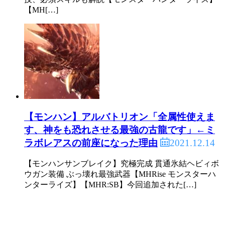
【MH[…]
【モンハン】アルバトリオン「全属性使えま
す、神をも恐れさせる最強の古龍です」←ミ
2021.12.14
ラボレアスの前座になった理由
【モンハンサンブレイク】究極完成 貫通氷結ヘビィボ
ウガン装備 ぶっ壊れ最強武器【MHRise モンスターハ
ンターライズ】【MHR:SB】今回追加された[…]