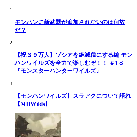
モンハンに新武器が追加されないのは何故
だ？
【祝３９万人】ゾシアを絶滅種にする編 モン
ハンワイルズを全力で楽しむぞ！！ ＃1８
『モンスターハンターワイルズ』
【モンハンワイルズ】スラアクについて語れ
【MHWilds】