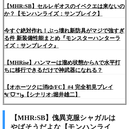
【MHR:SB】セルレギオスのイベクエは来ないの
か？【モンハンライズ：サンブレイク】
今すぐ絶対作れ！ぶっ壊れ新防具がマジで強すぎ
る件 新装備性能まとめ『モンスターハンターラ
イズ：サンブレイク』
【MHRise】ハンマーは溜め状態からAで水平打
ちに移行できるだけで神武器になれる？
【オホーツクに消ゆ/FC】#4 完全初見プレイ
٩(ˊᗜˋ*)و【シナリオ:堀井雄二】
【MHR:SB】傀異克服シャガルは
やばそうだよな【モンハンライ