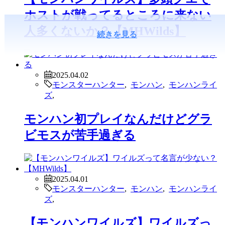
ホストが戦ってるところに来ない
人多くないか？【MHWilds】
続きを見る
2025.04.02
モンスターハンター
,
モンハン
,
モンハンライ
ズ
,
モンハン初プレイなんだけどグラ
ビモスが苦手過ぎる
2025.04.01
モンスターハンター
,
モンハン
,
モンハンライ
ズ
,
【モンハンワイルズ】ワイルズっ