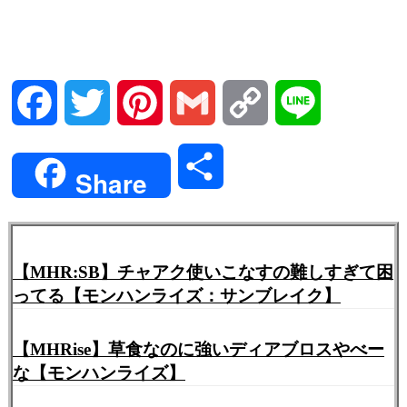
Facebook
Twitter
Pinterest
Gmail
Copy
Line
Link
共
Share
有
【MHR:SB】チャアク使いこなすの難しすぎて困
ってる【モンハンライズ：サンブレイク】
【MHRise】草食なのに強いディアブロスやべー
な【モンハンライズ】