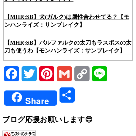
【MHR:SB】犬(ガルク)は属性合わせてる？【モ
ンハンライズ：サンブレイク】
【MHR:SB】バルファルクの太刀もラスボスの太
刀も使うわ【モンハンライズ：サンブレイク】
Facebook
Twitter
Pinterest
Gmail
Copy
Line
Link
共
Share
有
ブログ応援お願いします😊