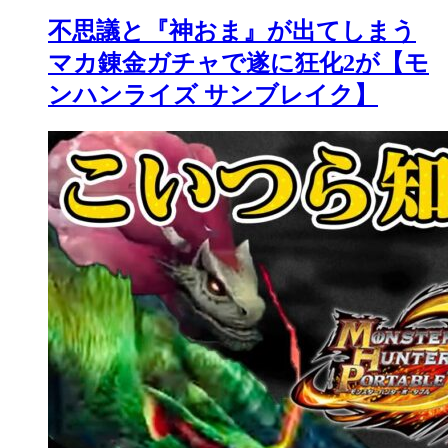
不思議と『神おま』が出てしまう
マカ錬金ガチャで遂に狂化2が【モ
ンハンライズ サンブレイク】