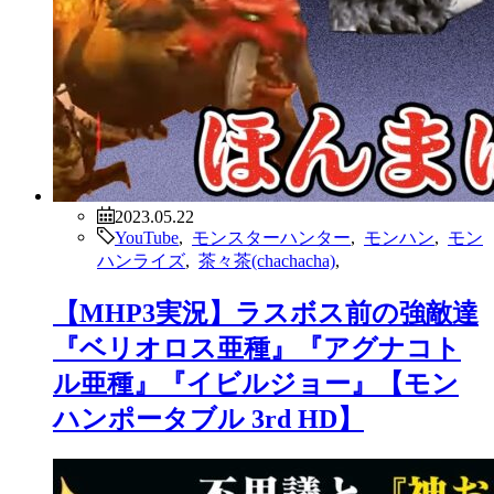
2023.05.22
YouTube
,
モンスターハンター
,
モンハン
,
モン
ハンライズ
,
茶々茶(chachacha)
,
【MHP3実況】ラスボス前の強敵達
『ベリオロス亜種』『アグナコト
ル亜種』『イビルジョー』【モン
ハンポータブル 3rd HD】