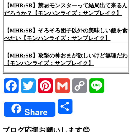
【MHR:SB】禁忌モンスターって結局出て来るん
だろうか？【モンハンライズ：サンブレイク】
【MHR:SB】そろそろ団子以外の美味しい飯を食
べたい【モンハンライズ：サンブレイク】
【MHR:SB】攻撃の神おまが欲しいけど無理だわ
【モンハンライズ：サンブレイク】
Facebook
Twitter
Pinterest
Gmail
Copy
Line
Link
共
Share
有
ブログ応援お願いします😊