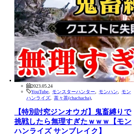
2023.05.24
YouTube
,
モンスターハンター
,
モンハン
,
モン
ハンライズ
,
茶々茶(chachacha)
,
【特別討究ジンオウガ】鬼畜縛りで
挑戦したら無理すぎたｗｗｗ【モン
ハンライズ サンブレイク】