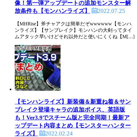
像！第一弾アップデートの追加モンスター解
2022.07.25
放条件も【モンハンライズ】
【MHRise】斧チャアクは簡単だぞwwwwww【モンハ
ンライズ】【サンブレイク】モンハンの大剣ってタイ
ムアタック早いけどそれ以外だと使いにくくね【M[…]
【モンハンライズ】新装備＆新重ね着＆サン
ブレイク登場キャラの追加ボイス、英語版
も！Ver3.9でスチーム版と完全同期！最新ア
ップデート内容まとめ【モンスターハンター
2022.02.24
ライズ】