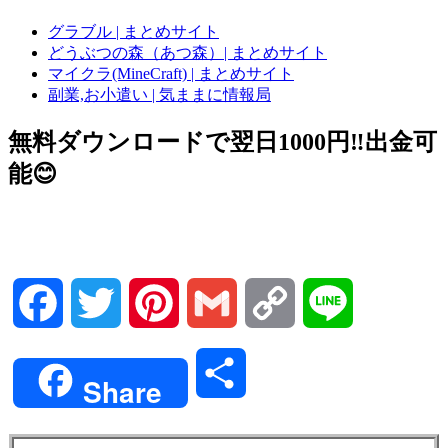
グラブル | まとめサイト
どうぶつの森（あつ森）| まとめサイト
マイクラ(MineCraft) | まとめサイト
副業,お小遣い | 気ままに情報局
無料ダウンロードで翌日1000円‼️出金可
能😊
Facebook
Twitter
Pinterest
Gmail
Copy
Line
Link
共
Share
有