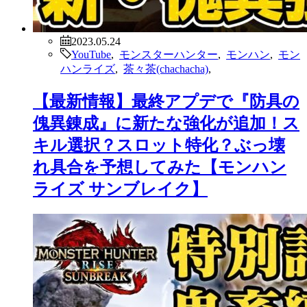
2023.05.24
YouTube
,
モンスターハンター
,
モンハン
,
モン
ハンライズ
,
茶々茶(chachacha)
,
【最新情報】最終アプデで『防具の
傀異錬成』に新たな強化が追加！ス
キル選択？スロット特化？ぶっ壊
れ具合を予想してみた【モンハン
ライズ サンブレイク】