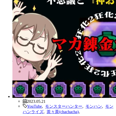
2023.05.21
YouTube
,
モンスターハンター
,
モンハン
,
モン
ハンライズ
,
茶々茶(chachacha)
,