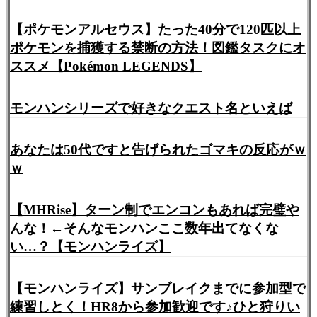
【ポケモンアルセウス】たった40分で120匹以上
ポケモンを捕獲する禁断の方法！図鑑タスクにオ
ススメ【Pokémon LEGENDS】
モンハンシリーズで好きなクエスト名といえば
あなたは50代ですと告げられたゴマキの反応がｗ
ｗ
【MHRise】ターン制でエンコンもあれば完璧や
んな！←そんなモンハンここ数年出てなくな
い…？【モンハンライズ】
【モンハンライズ】サンブレイクまでに参加型で
練習しとく！HR8から参加歓迎です♪ひと狩りい