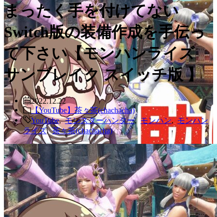
まったく手を付けてない
Switch版の装備作成を手伝っ
て下さい【モンハンライズ
サンブレイク スイッチ版 】
2022.12.22
【YouTube】茶々茶(chachacha)
YouTube
,
モンスターハンター
,
モンハン
,
モンハン
ライズ
,
茶々茶(chachacha)