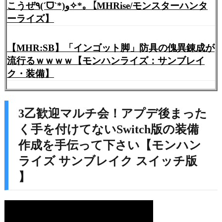
こうぜ٩(ˊᗜˋ*)و✧*｡【MHRise/モンスターハンタ
ーライズ】
【MHR:SB】「インゴット脚」防具の傀異錬成が
流行るｗｗｗｗ【モンハンライズ：サンブレイ
ク・装備】
3乙歓迎マルチ会！アプデ後まった
く手を付けてないSwitch版の装備
作成を手伝って下さい【モンハン
ライズ サンブレイク スイッチ版
】