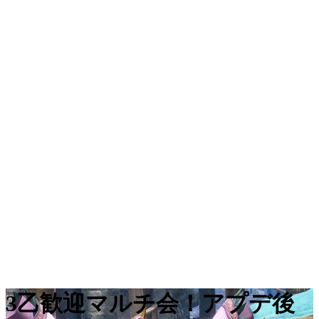
3乙歓迎マルチ会！アプデ後