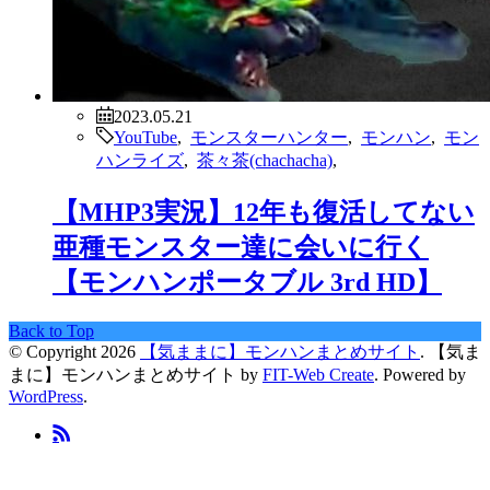
2023.05.21
YouTube
,
モンスターハンター
,
モンハン
,
モン
ハンライズ
,
茶々茶(chachacha)
,
【MHP3実況】12年も復活してない
亜種モンスター達に会いに行く
【モンハンポータブル 3rd HD】
Back to Top
© Copyright 2026
【気ままに】モンハンまとめサイト
.
【気ま
まに】モンハンまとめサイト by
FIT-Web Create
. Powered by
WordPress
.