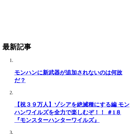
最新記事
モンハンに新武器が追加されないのは何故
だ？
【祝３９万人】ゾシアを絶滅種にする編 モン
ハンワイルズを全力で楽しむぞ！！ ＃1８
『モンスターハンターワイルズ』