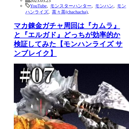
2023.05.23
YouTube
,
モンスターハンター
,
モンハン
,
モン
ハンライズ
,
茶々茶(chachacha)
,
マカ錬金ガチャ周回は『カムラ』
と『エルガド』どっちが効率的か
検証してみた【モンハンライズ サ
ンブレイク】