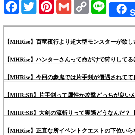
Facebook
Twitter
Pinterest
Gmail
Copy
Line
S
Link
【MHRise】百竜夜行より超大型モンスターが欲
【MHRise】ハンターさんって命がけで狩りして
【MHRise】今回の豪鬼では片手剣が優遇されて
【MHR:SB】片手剣って属性か攻撃どっちが良
【MHR:SB】大剣の流斬りって実際どうなんだ？
【MHRise】正直な所イベントクエストの下位いら