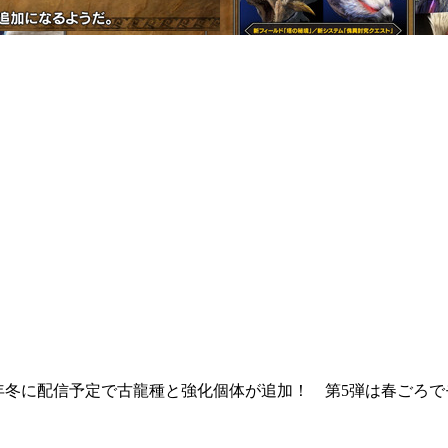
023年冬に配信予定で古龍種と強化個体が追加！ 第5弾は春ご