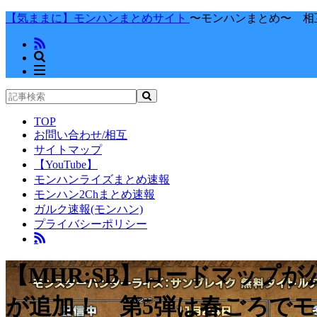
【気ままに】モンハンまとめサイト
〜モンハンまとめ〜 相
TOP
お問い合わせ/相互
サイトマップ
【YouTube】
モンハンライズまとめ速報
モンハン2Chまとめ速報
ガルク速報(モンハン)
プライバシーポリシー
【MHR:SB】ロードマップが
が追加！ 第5弾は春ごろで