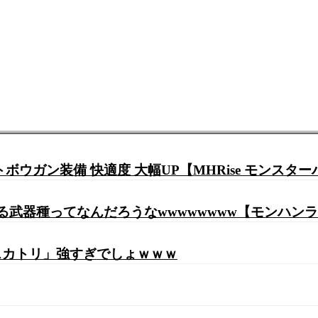
ウガン装備 快適度 大幅UP【MHRise モンスタ
する武器種ってなんだろうなwwwwwwww【モンハン
スカトリ」強すぎでしょｗｗｗ