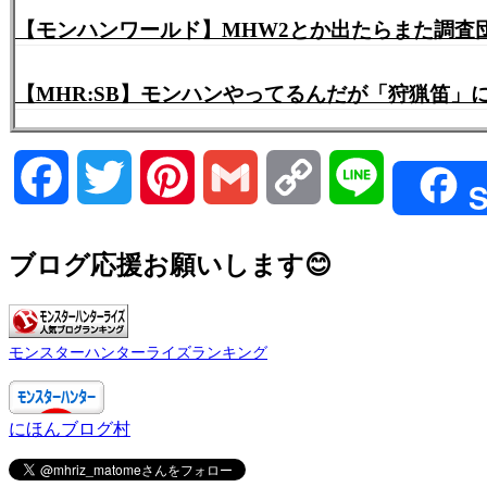
【モンハンワールド】MHW2とか出たらまた調査
【MHR:SB】モンハンやってるんだが「狩猟笛
Facebook
Twitter
Pinterest
Gmail
Copy
Line
S
Link
ブログ応援お願いします😊
モンスターハンターライズランキング
にほんブログ村