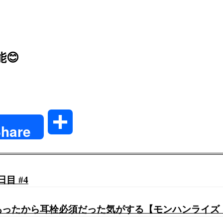
😊
共
hare
有
目 #4
定あったから耳栓必須だった気がする【モンハンライズ