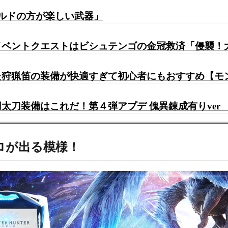
ールドの方が楽しい武器」
イベントクエストはビシュテンゴの金冠救済「侵襲！
狩猟笛の装備が快適すぎて初心者にもおすすめ【モ
太刀装備はこれだ！第４弾アプデ 傀異錬成有りver
ロが出る模様！