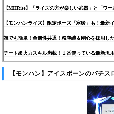
【MHRise】「ライズの方が楽しい武器」と「ワ
【モンハンライズ】限定ポーズ「寒暖」も！最新
誰でも簡単！全属性共通！粉塵纏＆剛心を採用した
チート級火力スキル満載！１番使っている最新汎用
【モンハン】アイスボーンのパチス