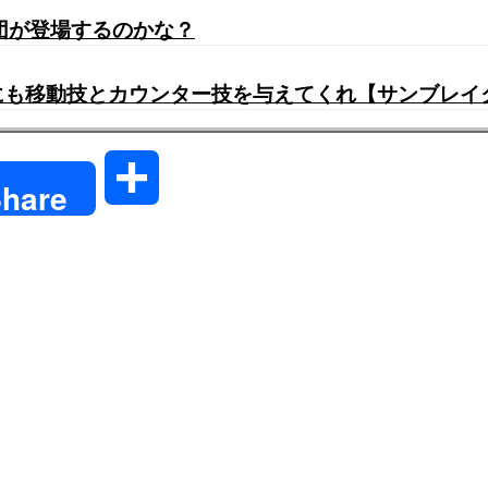
団が登場するのかな？
」にも移動技とカウンター技を与えてくれ【サンブレイ
共
hare
有