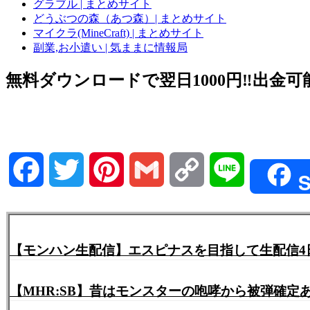
グラブル | まとめサイト
どうぶつの森（あつ森）| まとめサイト
マイクラ(MineCraft) | まとめサイト
副業,お小遣い | 気ままに情報局
無料ダウンロードで翌日1000円‼️出金可能
Facebook
Twitter
Pinterest
Gmail
Copy
Line
S
Link
【モンハン生配信】エスピナスを目指して生配信4日
【MHR:SB】昔はモンスターの咆哮から被弾確