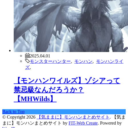
2025.04.01
モンスターハンター
,
モンハン
,
モンハンライ
ズ
,
【モンハンワイルズ】ゾシアって
禁忌級なんだろうか？
【MHWilds】
Back to Top
© Copyright 2026
【気ままに】モンハンまとめサイト
.
【気ま
まに】モンハンまとめサイト by
FIT-Web Create
. Powered by