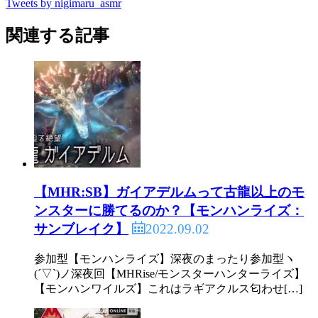
Tweets by nigimaru_asmr
関連する記事
【MHR:SB】ガイアデルムって古龍以上のモ
ンスターに勝てるのか？【モンハンライズ：
2022.09.02
サンブレイク】
参加型【モンハンライズ】深夜のまったり参加型ヽ
(´▽`)ノ深夜回【MHRise/モンスターハンターライズ】
【モンハンワイルズ】これはラギアクルス匂わせ[…]