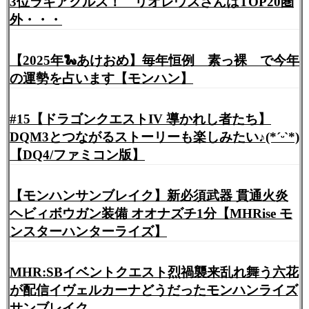
3位ラギアクルス！ リオレウスさんはTOP20圏
外・・・
【2025年🐍あけおめ】毎年恒例 素っ裸 で今年
の運勢を占います【モンハン】
#15【ドラゴンクエストIV 導かれし者たち】
DQM3とつながるストーリーも楽しみたい♪(*ˊᵕˋ*)
【DQ4/ファミコン版】
【モンハンサンブレイク】新必須武器 貫通火炎
ヘビィボウガン装備 オオナズチ1分【MHRise モ
ンスターハンターライズ】
MHR:SBイベントクエスト烈禍襲来乱れ舞う六花
が配信イヴェルカーナどうだったモンハンライズ
サンブレイク