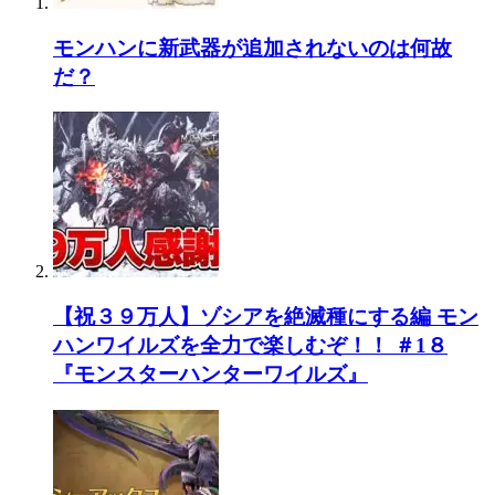
モンハンに新武器が追加されないのは何故
だ？
【祝３９万人】ゾシアを絶滅種にする編 モン
ハンワイルズを全力で楽しむぞ！！ ＃1８
『モンスターハンターワイルズ』