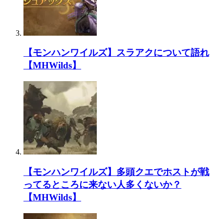
【モンハンワイルズ】スラアクについて語れ
【MHWilds】
【モンハンワイルズ】多頭クエでホストが戦
ってるところに来ない人多くないか？
【MHWilds】