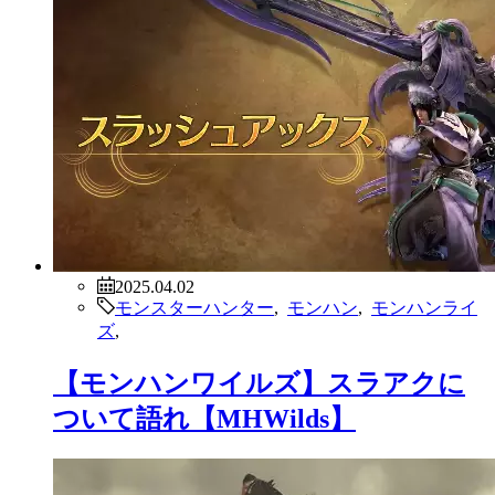
2025.04.02
モンスターハンター
,
モンハン
,
モンハンライ
ズ
,
【モンハンワイルズ】スラアクに
ついて語れ【MHWilds】