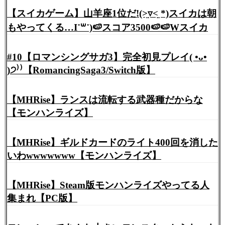
【スイカゲーム】山羊座1位だ!(˃̤▿˂̤ *)スイカは朝
もやってくる…I˙꒳​˙)🍉スコア3500🍉🍉Wスイカ
#10【ロマンシングサガ3】完全初見プレイ( •ᴗ•
)੭⁾⁾【RomancingSaga3/Switch版】
【MHRise】ランスは流転する武器種だからな
【モンハンライズ】
【MHRise】ギルドカードのライト400回を消した
いわwwwwwww【モンハンライズ】
【MHRise】Steam版モンハンライズやってる人
集まれ【PC版】