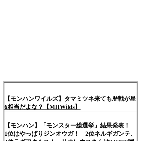
【モンハンワイルズ】タマミツネ来ても歴戦が星
6相当だよな？【MHWilds】
【モンハン】「モンスター総選挙」結果発表！
1位はやっぱりジンオウガ！ 2位ネルギガンテ、