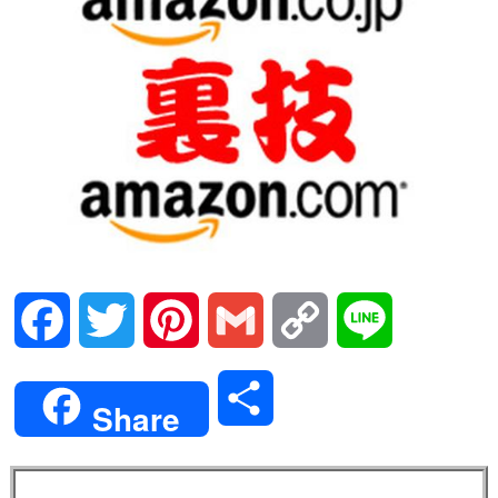
Facebook
Twitter
Pinterest
Gmail
Copy
Line
Link
共
Share
有