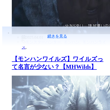
続きを見る
2025.04.01
モンスターハンター
,
モンハン
,
モンハンライ
ズ
,
【モンハンワイルズ】ワイルズっ
て名言が少ない？【MHWilds】