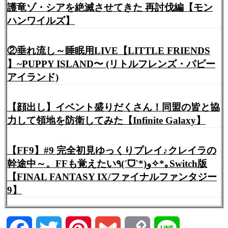
護竜ゾ・シアを絶滅させてきた 再討伐編【モン
ハンワイルズ】
②垂れ流し～睡眠用LIVE【LITTLE FRIENDS
】~PUPPY ISLAND〜 (リトルフレンズ・パピー
アイランド)
【顔出し】イベント盛りだくさん！同盟の皆と協
力して領地を防衛してみた【Infinite Galaxy】
【FF9】#9 完全初見ゆっくりプレイ♪クレイラの
幹途中～。FFも覚えたい٩(ˊᗜˋ*)و✧*｡Switch版
【FINAL FANTASY IX/ファイナルファンタジー
9】