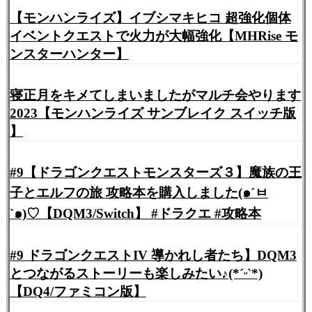
【モンハンライズ】イブシマキヒコ 超強化個体
イベントクエストで火力が大幅強化【MHRise モ
ンスターハンター】
寝正月をキメてしまいましたがマルチ会やります
2023【モンハンライズ サンブレイク スイッチ版
】
#9【ドラゴンクエストモンスターズ３】魔族の王
子とエルフの旅 攻略本を購入しました(๑´ㅂ
`๑)♡【DQM3/Switch】 #ドラクエ #攻略本
#9 ドラゴンクエストIV 導かれし者たち】DQM3
とつながるストーリーも楽しみたい♪(*ˊᵕˋ*)
【DQ4/ファミコン版】