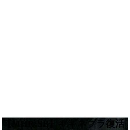
【MHR:SB】ギギネブラ復活