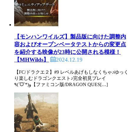
【モンハンワイルズ】製品版に向けた調整内
容およびオープンベータテストからの変更点
を紹介する映像が23時に公開される模様！
2024.12.19
【MHWilds】
【FC/ドラクエ２】#9 レベルあげもしなくちゃ♪ゆっく
り楽しむドラゴンクエスト♪完全初見プレイ
٩(ˊᗜˋ*)و【ファミコン版/DRAGON QUES[…]