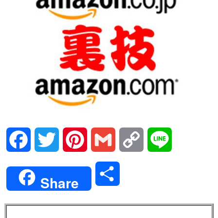
Facebook
Twitter
Pinterest
Gmail
Copy
Line
Link
共
Share
有