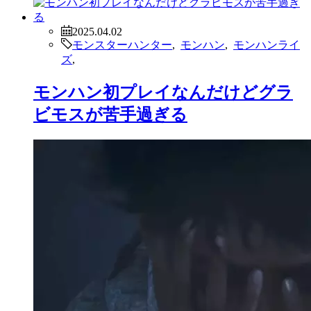
2025.04.02
モンスターハンター
,
モンハン
,
モンハンライ
ズ
,
モンハン初プレイなんだけどグラ
ビモスが苦手過ぎる