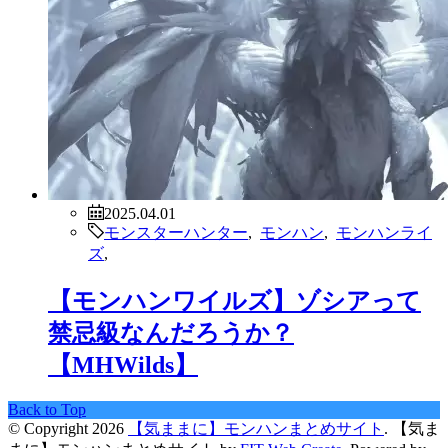
2025.04.01
モンスターハンター
,
モンハン
,
モンハンライ
ズ
,
【モンハンワイルズ】ゾシアって
禁忌級なんだろうか？
【MHWilds】
Back to Top
© Copyright 2026
【気ままに】モンハンまとめサイト
.
【気ま