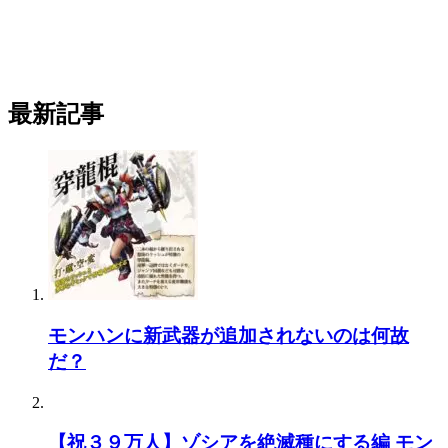
最新記事
モンハンに新武器が追加されないのは何故
だ？
【祝３９万人】ゾシアを絶滅種にする編 モン