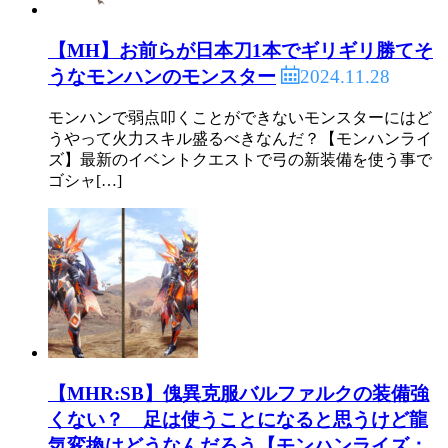
【MH】お前らが日本刀1本でギリギリ勝てそ
2024.11.28
うなモンハンのモンスター
モンハンで弱点叩くことができないモンスターにはど
うやって火力スキル盛るべきなんだ？【モンハンライ
ズ】最新のイベントクエストで弓の新装備を使う事で
ゴシャ[…]
【MHR:SB】傀異克服バルファルクの装備強
くない？ 足は使うことになると思うけど龍
気変換はどうなんだろう【モンハンライズ：