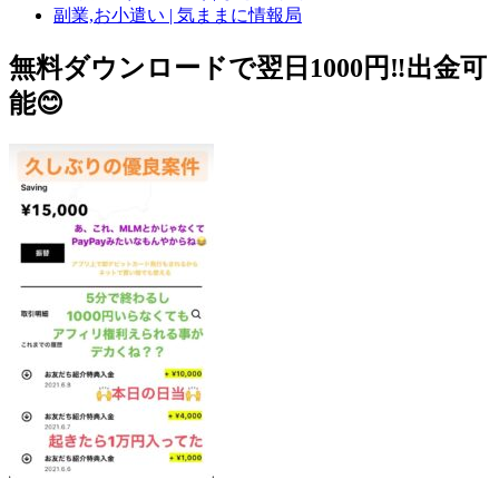
副業,お小遣い | 気ままに情報局
無料ダウンロードで翌日1000円‼️出金可
能😊