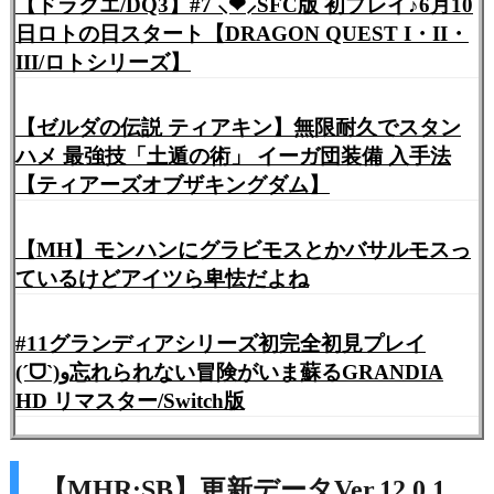
【ドラクエ/DQ3】#7 ⸜❤︎⸝SFC版 初プレイ♪6月10
日ロトの日スタート【DRAGON QUEST I・II・
III/ロトシリーズ】
【ゼルダの伝説 ティアキン】無限耐久でスタン
ハメ 最強技「土遁の術」 イーガ団装備 入手法
【ティアーズオブザキングダム】
【MH】モンハンにグラビモスとかバサルモスっ
ているけどアイツら卑怯だよね
#11グランディアシリーズ初完全初見プレイ
(ˊᗜˋ)و忘れられない冒険がいま蘇るGRANDIA
HD リマスター/Switch版
【MHR:SB】更新データVer.12.0.1.