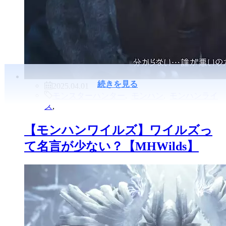
続きを見る
2025.04.01
モンスターハンター
,
モンハン
,
モンハンライ
ズ
,
【モンハンワイルズ】ワイルズっ
て名言が少ない？【MHWilds】