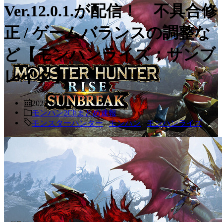
Ver.12.0.1.が配信！ 不具合修
正 / ゲームバランスの調整な
ど【モンハンライズ：サンブ
レイク】
2022.10.14
モンハン2Chまとめ速報
モンスターハンター
,
モンハン
,
モンハンライズ