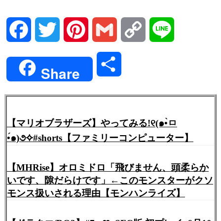
Facebook
Twitter
Pinterest
Gmail
Copy
Line
Link
共
Share
有
【マリオブラザーズ】やってみる!୧(๑•̀ㅁ
•́๑)૭✧#shorts【ファミリーコンピューター】
【MHRise】オロミドロ「飛びません、頭柔らか
いです、隙だらけです」←このモンスターがクソ
モンス扱いされる理由【モンハンライズ】