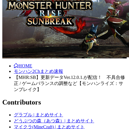
HOME
モンハン2Chまとめ速報
【MHR:SB】更新データVer.12.0.1.が配信！ 不具合修
正 / ゲームバランスの調整など【モンハンライズ：サ
ンブレイク】
Contributors
グラブル | まとめサイト
どうぶつの森（あつ森）| まとめサイト
マイクラ(MineCraft) | まとめサイト