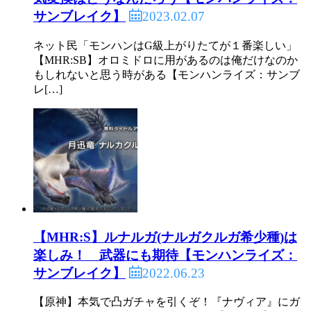
2023.02.07
サンブレイク】
ネット民「モンハンはG級上がりたてが１番楽しい」
【MHR:SB】オロミドロに用があるのは俺だけなのか
もしれないと思う時がある【モンハンライズ：サンブ
レ[…]
【MHR:S】ルナルガ(ナルガクルガ希少種)は
楽しみ！ 武器にも期待【モンハンライズ：
2022.06.23
サンブレイク】
【原神】本気で凸ガチャを引くぞ！『ナヴィア』にガ