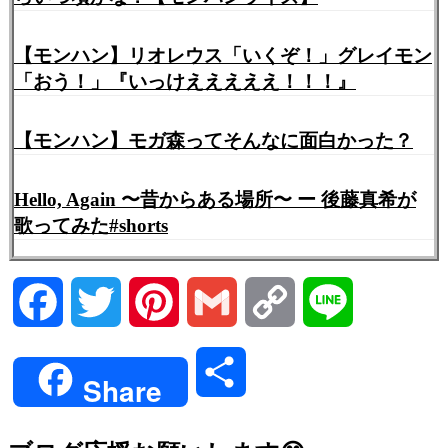
【モンハン】リオレウス「いくぞ！」グレイモン
「おう！」『いっけえええええ！！！』
【モンハン】モガ森ってそんなに面白かった？
Hello, Again 〜昔からある場所〜 ー 後藤真希が
歌ってみた#shorts
Facebook
Twitter
Pinterest
Gmail
Copy
Line
Link
共
Share
有