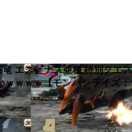
の「棘茶竜 エスピナス亜種 特別
いｗｗｗｗ【モンハンライズ：