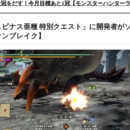
冠をだす！今月目標あと1冠【モンスターハンター
茶竜 エスピナス亜種 特別クエスト」に開発
サンブレイク】