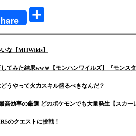
共
hare
有
な【MHWilds】
してみた結果wwｗ【モンハンワイルズ】『モンス
はどうやって火力スキル盛るべきなんだ？
 最高効率の厳選 どのポケモンでも大量発生【スカー
R5のクエストに挑戦！