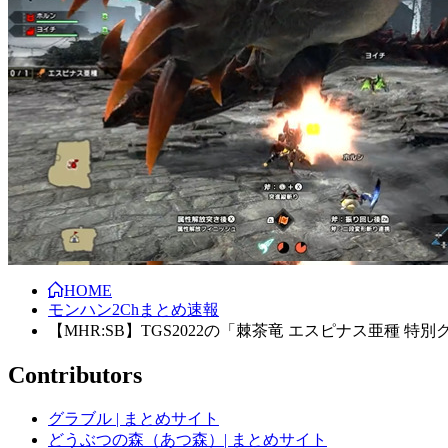
HOME
モンハン2Chまとめ速報
【MHR:SB】TGS2022の「棘茶竜 エスピナス亜
Contributors
グラブル | まとめサイト
どうぶつの森（あつ森）| まとめサイト