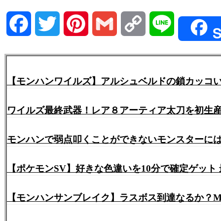
Facebook
Twitter
Pinterest
Gmail
Copy
Line
S
Link
【モンハンワイルズ】アルシュベルドの鎖カッコいい
ワイルズ最終武器！レア８アーティア太刀を初生産
モンハンで弱点叩くことができないモンスターに
【ポケモンSV】好きな色違いを10分で確定ゲット
【モンハンサンブレイク】ラスボス到達なるか？M