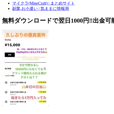
マイクラ(MineCraft) | まとめサイト
副業,お小遣い | 気ままに情報局
無料ダウンロードで翌日1000円‼️出金可能