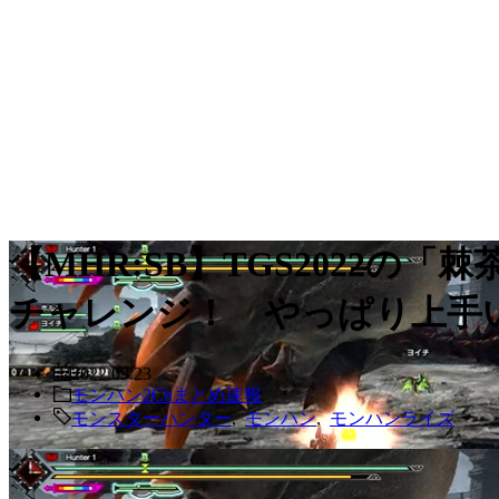
【MHR:SB】TGS2022
チャレンジ！ やっぱり上手
2022.09.23
モンハン2Chまとめ速報
モンスターハンター
,
モンハン
,
モンハンライズ