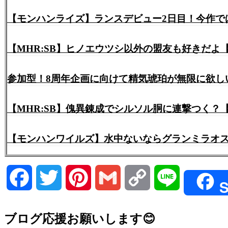
【モンハンライズ】ランスデビュー2日目！今作で
【MHR:SB】ヒノエウツシ以外の盟友も好きだよ
参加型！8周年企画に向けて精気琥珀が無限に欲しい
【MHR:SB】傀異錬成でシルソル胴に連撃つく？
【モンハンワイルズ】水中ないならグランミラオス
Facebook
Twitter
Pinterest
Gmail
Copy
Line
S
Link
ブログ応援お願いします😊