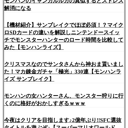
モンハンのイャンガルルガの真似するとストレス
解消になる
【機材紹介】サンブレイクでほぼ必須！？マイク
ロSDカードの違いを解説しニンテンドースイッ
チでモンスターハンターのロード時間を比較して
みた【モンハンライズ】
クリスマスなのでサンタさんから神おま貰いまし
た！マカ錬金ガチャ「極光」330連【モンハンラ
イズ サンブレイク】
モンハンの女ハンターさん、モンスター狩りに行
くのに格好がおかしすぎるｗｗｗ
今夜はクリアを目指します♪2億年ぶり!!SFC選抜
タイトルを遊ぶぞ♪【スーパーマリオワールド、