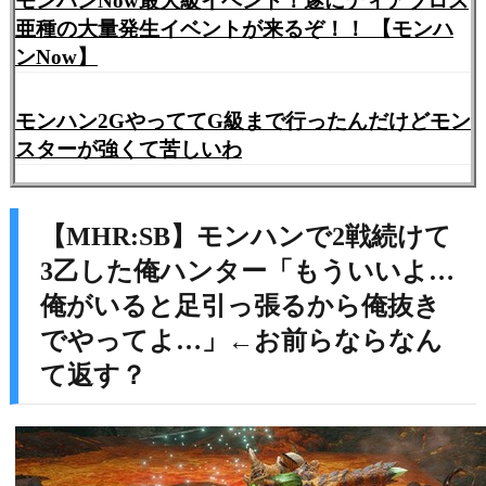
モンハンNow最大級イベント！遂にディアブロス
亜種の大量発生イベントが来るぞ！！ 【モンハ
ンNow】
モンハン2GやっててG級まで行ったんだけどモン
スターが強くて苦しいわ
【MHR:SB】モンハンで2戦続けて
3乙した俺ハンター「もういいよ…
俺がいると足引っ張るから俺抜き
でやってよ…」←お前らならなん
て返す？