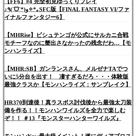
【FF6】#4 完全初見ゆっくりプレイ
♪٩(ˊᗜˋ*)و✧*｡SFC版【FINAL FANTASY VI/ファ
イナルファンタジー6】
【MHRise】ビシュテンゴが公式にサルカニ合戦
モチーフなのに蟹出さなかったの残念だわ…【モ
ンハンライズ】
【MHR:SB】ガンランスさん、メルゼナTAでつ
いに5分台を出す！ 凄すぎるだろ・・・体験版
最強クラスか【モンハンライズ：サンブレイク】
HR370到達後！真ラスボス討伐後から最強太刀装
備を作る！！モンハンワイルズを全力で楽しむ
ぞ！！ ＃13『モンスターハンターワイルズ』