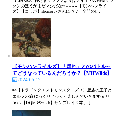
【MHRise】神おまマラソンよりはアイボの装飾品マラ
ソンのほうがまだマシだなwwwww【モンハンライ
ズ】【コラボ】shomaru7さんにパワー全開の[…]
【モンハンワイルズ】「群れ」とのバトルっ
てどうなっているんだろうか？【MHWilds】
2024.06.12
#4【ドラゴンクエストモンスターズ３】魔族の王子と
エルフの旅 ゆっくりじっくり楽しんでいきます(๑´ㅂ
`๑)♡【DQM3/Switch】サンブレイク本[…]