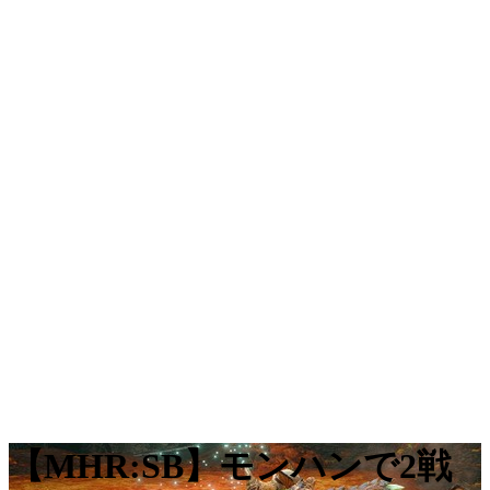
【MHR:SB】モンハンで2戦