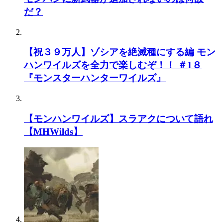
だ？
【祝３９万人】ゾシアを絶滅種にする編 モン
ハンワイルズを全力で楽しむぞ！！ ＃1８
『モンスターハンターワイルズ』
【モンハンワイルズ】スラアクについて語れ
【MHWilds】