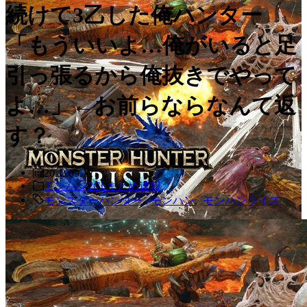
続けて3乙した俺ハンター
「もういいよ…俺がいると足
引っ張るから俺抜きでやって
よ…」←お前らならなんて返
す？
2022.09.12
モンハン2Chまとめ速報
モンスターハンター
,
モンハン
,
モンハンライズ