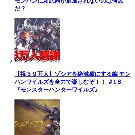
モンハンに新武器が追加されないのは何故
だ？
【祝３９万人】ゾシアを絶滅種にする編 モン
ハンワイルズを全力で楽しむぞ！！ ＃1８
『モンスターハンターワイルズ』