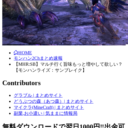
HOME
モンハン2Chまとめ速報
【MHR:SB】マルチ行く旨味もっと増やして欲しい？
【モンハンライズ：サンブレイク】
Contributors
グラブル | まとめサイト
どうぶつの森（あつ森）| まとめサイト
マイクラ(MineCraft) | まとめサイト
副業,お小遣い | 気ままに情報局
無料ダウンロードで翌日1000円‼️出金可