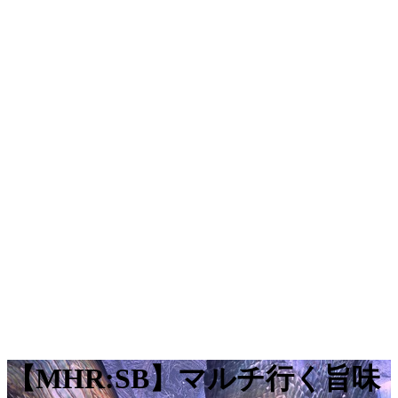
【MHR:SB】マルチ行く旨味