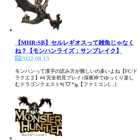
【MHR:SB】セルレギオスって雑魚じゃなく
ね？【モンハンライズ：サンブレイク】
2022.08.13
モンハンって漢字の読み方が難しいの多いよね【FC/ド
ラクエ２】#4 完全初見プレイ♪深夜枠でゆっくり楽し
むドラゴンクエスト٩(ˊᗜˋ*)و【ファミコン[…]