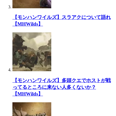
【モンハンワイルズ】スラアクについて語れ
【MHWilds】
【モンハンワイルズ】多頭クエでホストが戦
ってるところに来ない人多くないか？
【MHWilds】