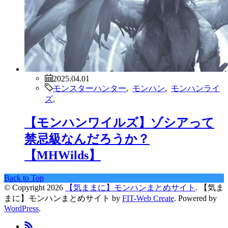
2025.04.01
モンスターハンター
,
モンハン
,
モンハンライ
ズ
,
【モンハンワイルズ】ゾシアって
禁忌級なんだろうか？
【MHWilds】
Back to Top
© Copyright 2026
【気ままに】モンハンまとめサイト
.
【気ま
まに】モンハンまとめサイト by
FIT-Web Create
. Powered by
WordPress
.