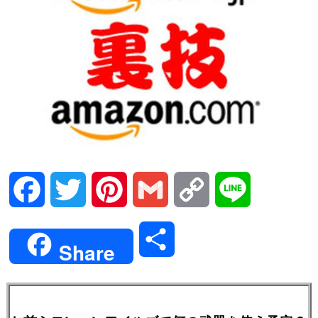
Facebook
Twitter
Pinterest
Gmail
Copy
Line
Link
共
Share
有