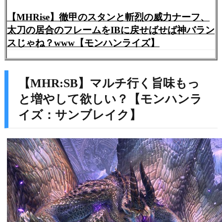
【MHRise】徹甲のスタンと斬烈の威力ナーフ、
太刀の居合のフレームをIBに戻せばせば神バラン
スじゃね？www【モンハンライズ】
【MHR:SB】マルチ行く旨味もっ
と増やして欲しい？【モンハンラ
イズ：サンブレイク】