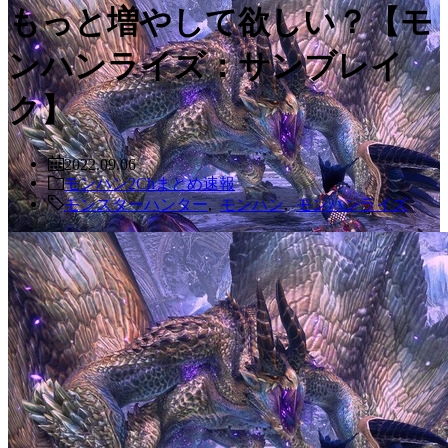
もっと増やして欲しい？【モ
ンハンライズ：サンブレイ
ク】
2022.09.06
モンハン2Chまとめ速報
モンスターハンター
,
モンハン
,
モンハンライズ