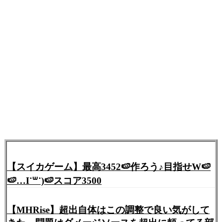
【スイカゲーム】最高3452🍉作ろう♪目指せW🍉
🍉…I˙꒳​˙)🍉スコア3500
【MHRise】超出自体はこの調整で良い気がして