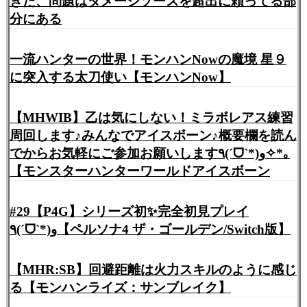
きた、問題はダメージソースを超出に頼ってる部
分にある
一流ハンターの世界！モンハンNowの魔境 星９
に突入する太刀使い【モンハンNow】
【MHWIB】乙は気にしない！ミラボレアス練習
周回します♪みんなでアイスボーン♪概要欄を読ん
でからお気軽にご参加お願いします٩(ˊᗜˋ*)و✧*｡
【モンスターハンターワールドアイスボーン
#29【P4G】シリーズ初✨完全初見プレイ
٩(ˊᗜˋ*)و【ペルソナ4 ザ・ゴールデン/Switch版】
【MHR:SB】回避距離は火力スキルのように感じ
る【モンハンライズ：サンブレイク】