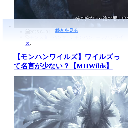
続きを見る
2025.04.01
モンスターハンター
,
モンハン
,
モンハンライ
ズ
,
【モンハンワイルズ】ワイルズっ
て名言が少ない？【MHWilds】