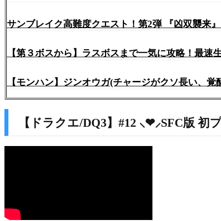
サンブレイク高難度クエスト！第2弾 『凶双襲来
【第３ボスから】ラスボスまで一気に攻略！最速生放送
【モンハン】ジンオウガ(チャージがクソ長い、覚
【ドラクエ/DQ3】#12 ⸜❤︎⸝SFC版 