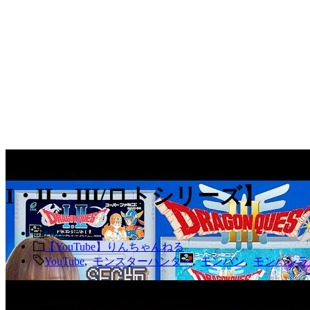
【ドラクエ/DQ3】#12 ⸜❤︎⸝
I・II・III/ロトシリーズ】
2022.09.04
【YouTube】りんちゃんねる
YouTube
,
モンスターハンター
,
モンハン
,
モンハンラ