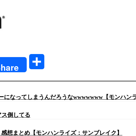
共
hare
有
ゲーになってしまうんだろうなwwwwwww【モンハン
アス倒してる
？ 感想まとめ【モンハンライズ：サンブレイク】