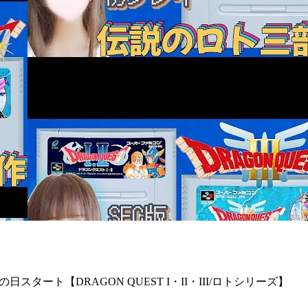
トの日スタート【DRAGON QUEST I・II・III/ロトシリーズ】