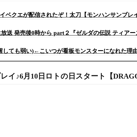
』イベクエが配信されたぞ！太刀【モンハンサンブレ
 発売後0時から part２『ゼルダの伝説 ティアーズ
醒しても弱い)←こいつが看板モンスターになれた理
初プレイ♪6月10日ロトの日スタート【DRAGON