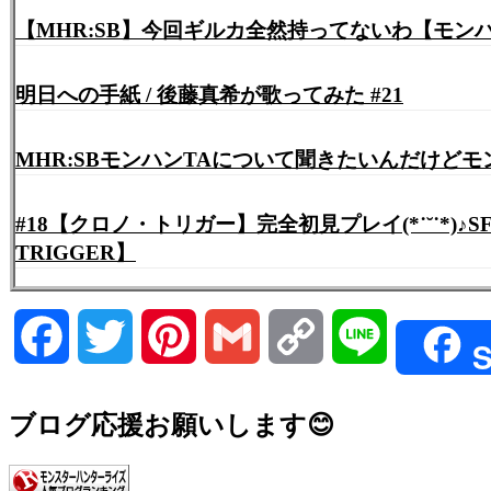
【MHR:SB】今回ギルカ全然持ってないわ【モン
明日への手紙 / 後藤真希が歌ってみた #21
MHR:SBモンハンTAについて聞きたいんだけど
#18【クロノ・トリガー】完全初見プレイ(*˙˘˙*
TRIGGER】
Facebook
Twitter
Pinterest
Gmail
Copy
Line
S
Link
ブログ応援お願いします😊