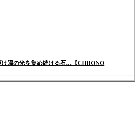
に駆け陽の光を集め続ける石…【CHRONO