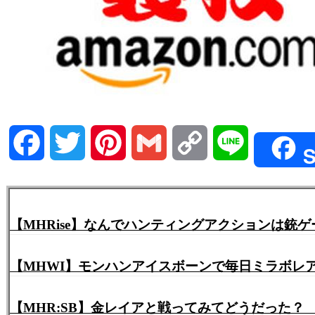
Facebook
Twitter
Pinterest
Gmail
Copy
Line
S
Link
【MHRise】なんでハンティングアクションは銃
【MHWI】モンハンアイスボーンで毎日ミラボレ
【MHR:SB】金レイアと戦ってみてどうだった