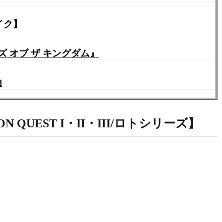
イク】
 オブ ザ キングダム』
由
 QUEST I・II・III/ロトシリーズ】