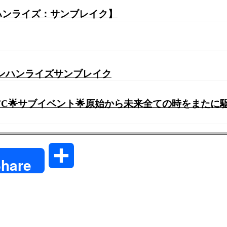
ハンライズ：サンブレイク】
モンハンライズサンブレイク
)♪SFC🌟サブイベント🌟原始から未来全ての時をまた
共
hare
有