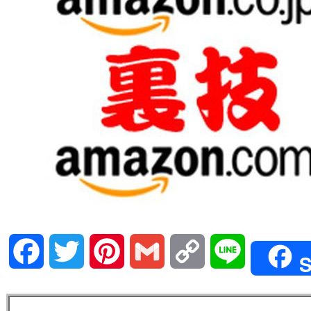
Facebook
Twitter
Pinterest
Gmail
Copy
Line
S
Link