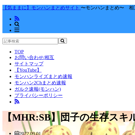
【気ままに】モンハンまとめサイト
〜モンハンまとめ〜 相
TOP
お問い合わせ/相互
サイトマップ
【YouTube】
モンハンライズまとめ速報
モンハン2Chまとめ速報
ガルク速報(モンハン)
プライバシーポリシー
【MHR:SB】団子の生存ス
2022.09.01