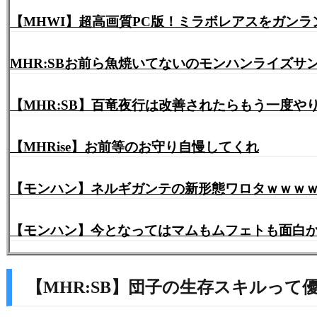
【MHWI】超高画質PC版！ミラボレアスをガンラ
MHR:SBお前ら魚焼いてないのモンハンライズサ
【MHR:SB】百竜夜行は改善されたらもう一度
【MHRise】お前等のお守り自慢してくれ
【モンハン】ネルギガンテの新形態ワロタｗｗｗ
【モンハン】今となってはマムもムフェトも面白
【MHR:SB】団子の生存スキルっ