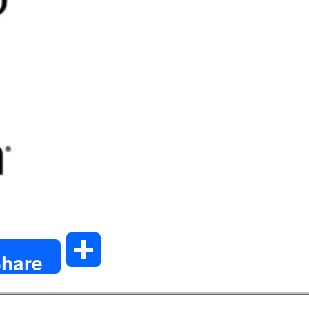
共
hare
有