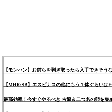
【モンハン】お前らを剥ぎ取ったら入手できそう
【MHR:SB】エスピナスの他にもう１体ぐらい
最高効率！今すぐやるべき 古龍＆二つ名の卵を集め