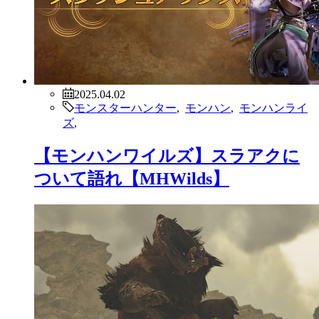
2025.04.02
モンスターハンター
,
モンハン
,
モンハンライ
ズ
,
【モンハンワイルズ】スラアクに
ついて語れ【MHWilds】