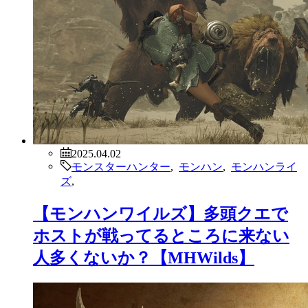
2025.04.02
モンスターハンター
,
モンハン
,
モンハンライ
ズ
,
【モンハンワイルズ】多頭クエで
ホストが戦ってるところに来ない
人多くないか？【MHWilds】