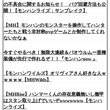
の不具合に関するお知らせ！ バグ回避方法も公
開！【モンハンライズ：サンブレイク】
【MH】モンハンのモンスターを操作してハンタ
ーたちと戦う非対称pvpゲームとか制作してくれ
ないかなぁ
今すぐやるべき！無限大連続＆パオウルムー亜種
装備が先行で作れるぞ！！『モンハンnow 』
【モンハンワイルズ】オリヴィアさん好きな人ｗ
ｗｗｗｗ【MHWilds】
【MHRise】ハンマーくんの存在意義無いし徹甲
はスタン取り上げでいいぞwwwwwww【モンハ
ンライズ】