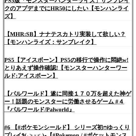
PS5版「モンスターハンターライズ」サンブレイ
クのアプデまでにHR50にしたい【モンハンライ
ズ】
【MHR:SB】ナナテスカトリ実装して欲しい？
【モンハンライズ：サンブレイク】
PS5【アイスボーン】PS5の移行で操作に悶絶w!
とりあえず操作確認!【モンスターハンターワー
ルド:アイスボーン】
【パルワールド】遂に同接１７０万を超えた神ゲ
ー！話題のモンスターに労働させるゲーム #４
『パルワールド/Palworld』
#6 【#ポケモンシールド】 シリーズ初ෆゆっくり
プレイ٩(｡˃ ᵕ ˂ )و【#Pokemon / #ポケットモンス