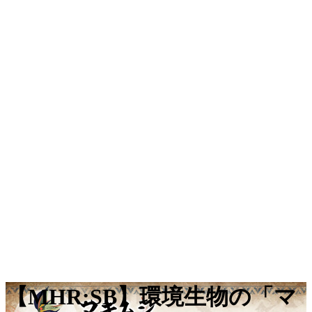
【MHR:SB】環境生物の「マ