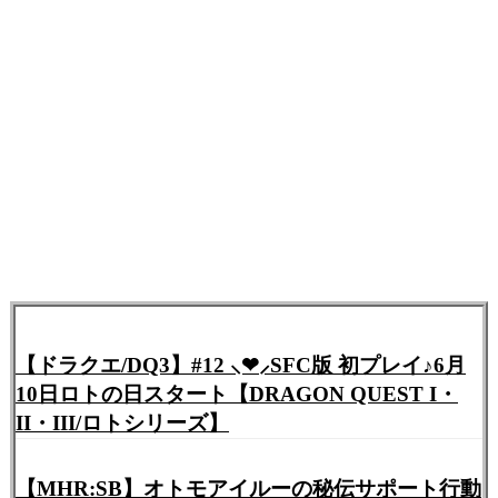
【ドラクエ/DQ3】#12 ⸜❤︎⸝SFC版 初プレイ♪6月
10日ロトの日スタート【DRAGON QUEST I・
II・III/ロトシリーズ】
【MHR:SB】オトモアイルーの秘伝サポート行動