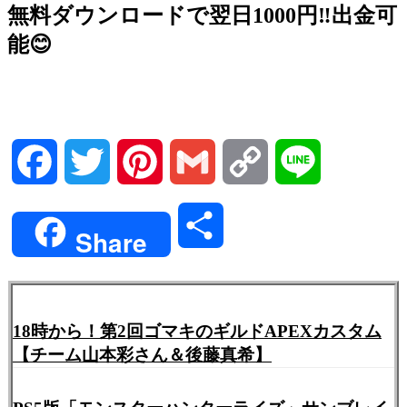
無料ダウンロードで翌日1000円‼️出金可
能😊
Facebook
Twitter
Pinterest
Gmail
Copy
Line
Link
共
Share
有
18時から！第2回ゴマキのギルドAPEXカスタム
【チーム山本彩さん＆後藤真希】