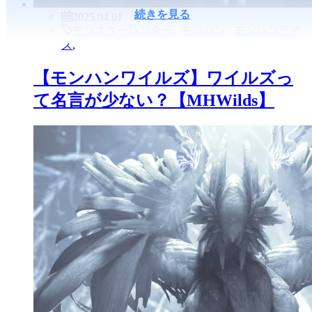
続きを見る
2025.04.01
モンスターハンター
,
モンハン
,
モンハンライ
ズ
,
【モンハンワイルズ】ワイルズっ
て名言が少ない？【MHWilds】