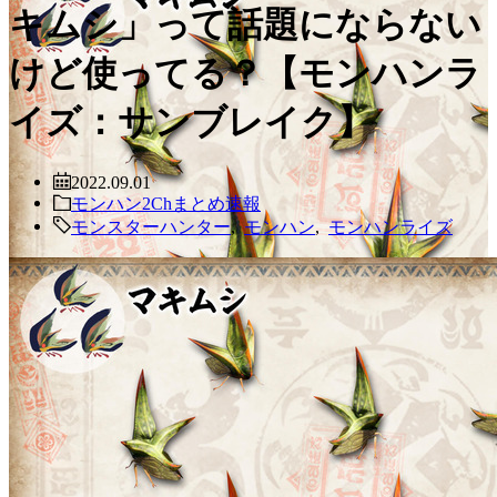
キムシ」って話題にならない
けど使ってる？【モンハンラ
イズ：サンブレイク】
2022.09.01
モンハン2Chまとめ速報
モンスターハンター
,
モンハン
,
モンハンライズ