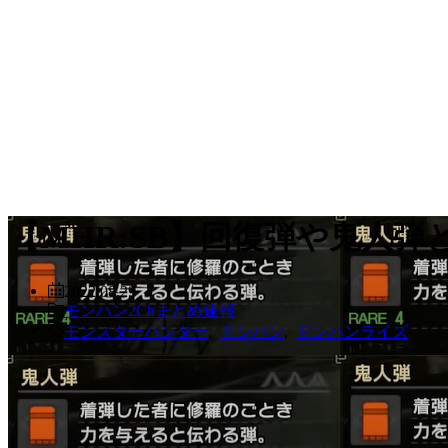
【MHR:SB】回復弾や鬼人
2022.08.29
モンハン2Chまとめ速報
モンスターハンター
,
モンハン
,
モンハンライズ