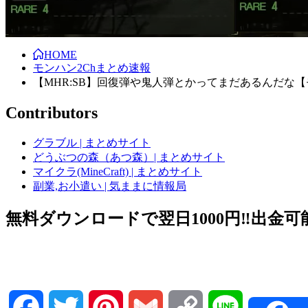
HOME
モンハン2Chまとめ速報
【MHR:SB】回復弾や鬼人弾とかってまだあるんだな
Contributors
グラブル | まとめサイト
どうぶつの森（あつ森）| まとめサイト
マイクラ(MineCraft) | まとめサイト
副業,お小遣い | 気ままに情報局
無料ダウンロードで翌日1000円‼️出金可能
Facebook
Twitter
Pinterest
Gmail
Copy
Line