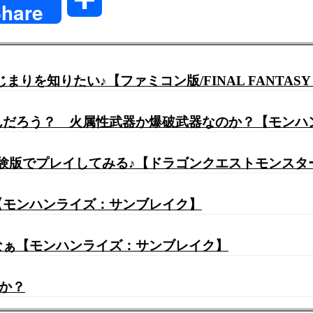
hare
有
】#2 完全初見プレイ ٩(ˊᗜˋ*)وFFのはじまりを知りたい♪【ファミコン版/FINAL FANTAS
なんだろう？ 火属性武器か爆破武器なのか？【モン
体験版でプレイしてみる♪【ドラゴンクエストモンス
【モンハンライズ：サンブレイク】
よなぁ【モンハンライズ：サンブレイク】
か？