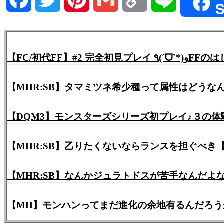
S
Link
【FC/初代FF
【MHR:SB】タマミツネ希少種って属性はどう
【DQM3】モンスターズシリーズ初プレイ♪３の
【MHR:SB】乙りたくないならランスを担ぐべき
【MHR:SB】なんかジュラトドスが苦手なんだ
【MH】モンハンってまだ進化の余地有るんだろう