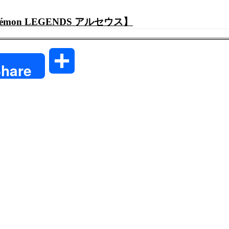
on LEGENDS アルセウス】
共
hare
有