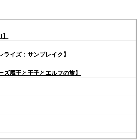
Y I】
ハンライズ：サンブレイク】
ターズ魔王と王子とエルフの旅】