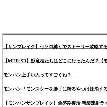
【サンブレイク】弓ソロ縛りでストーリー攻略す
【MHR:SB】獣竜種たちはどこに行ったんだ？【
モンハン上手い人ってすごくね？
モンハン「モンスターを勝手に狩るやつは抹消す
【モンハンサンブレイク】全盛期復活 斬裂速射ライ