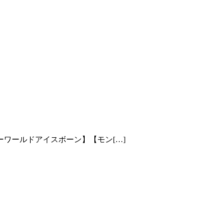
参加お願いします٩(ˊᗜˋ*)و✧*｡【モンスターハンターワールドアイスボーン】【モン[…]