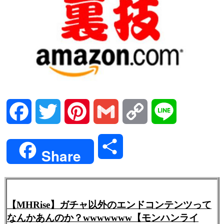
Facebook
Twitter
Pinterest
Gmail
Copy
Line
Link
共
Share
有
【MHRise】ガチャ以外のエンドコンテンツって
なんかあんのか？wwwwwww【モンハンライ