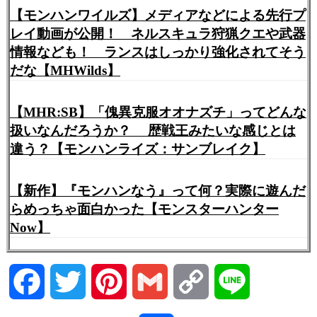
【モンハンワイルズ】メディアなどによる先行プ
レイ動画が公開！ ネルスキュラ狩猟クエや武器
情報なども！ ランスはしっかり強化されてそう
だな【MHWilds】
【MHR:SB】「傀異克服オオナズチ」ってどんな
扱いなんだろうか？ 歴戦王みたいな感じとは
違う？【モンハンライズ：サンブレイク】
【新作】『モンハンなう』って何？実際に遊んだ
らめっちゃ面白かった【モンスターハンター
Now】
Facebook
Twitter
Pinterest
Gmail
Copy
Line
Link