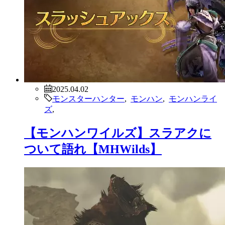
2025.04.02
モンスターハンター
,
モンハン
,
モンハンライ
ズ
,
【モンハンワイルズ】スラアクに
ついて語れ【MHWilds】