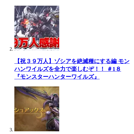
【祝３９万人】ゾシアを絶滅種にする編 モン
ハンワイルズを全力で楽しむぞ！！ ＃1８
『モンスターハンターワイルズ』