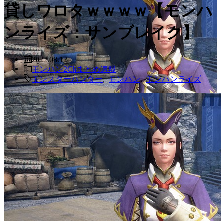
貸しワロタｗｗｗｗ【モンハ
ンライズ：サンブレイク】
2022.08.12
モンハン2Chまとめ速報
モンスターハンター
,
モンハン
,
モンハンライズ