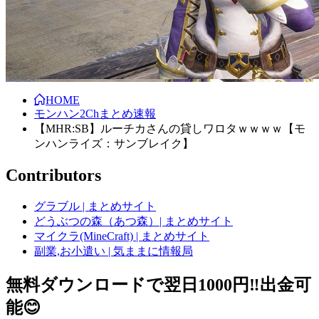
HOME
モンハン2Chまとめ速報
【MHR:SB】ルーチカさんの貸しワロタｗｗｗｗ【モ
ンハンライズ：サンブレイク】
Contributors
グラブル | まとめサイト
どうぶつの森（あつ森）| まとめサイト
マイクラ(MineCraft) | まとめサイト
副業,お小遣い | 気ままに情報局
無料ダウンロードで翌日1000円‼️出金可
能😊