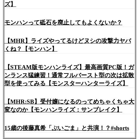
ズ】
モンハンって砥石を廃止してもよくないか？
【MHR】ライズやってるけどヌシの攻撃力ヤバ
くね？【モンハン】
【STEAM版モンハンライズ】最高画質PC版！ガ
ンランス猛練習！通常フルバースト型の次は拡散
型を使ってみる【モンスターハンターライズ】
【MHR:SB】受付嬢になるのってめちゃくちゃ大
変なのか【モンハンライズ：サンブレイク】
15歳の後藤真希「ぶいごま」と共演！？#shorts