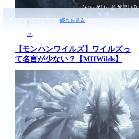
続きを見る
2025.04.01
モンスターハンター
,
モンハン
,
モンハンライ
ズ
,
【モンハンワイルズ】ワイルズっ
て名言が少ない？【MHWilds】