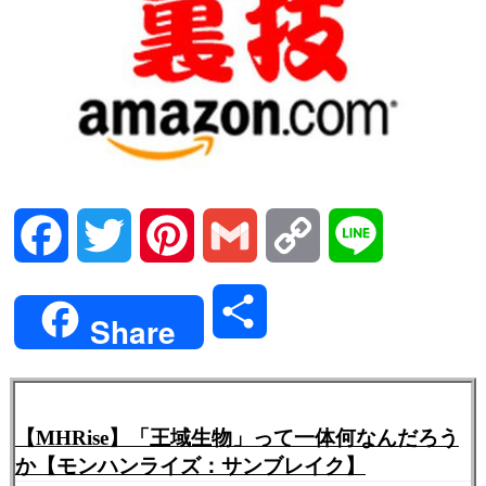
Facebook
Twitter
Pinterest
Gmail
Copy
Line
Link
共
Share
有
【MHRise】「王域生物」って一体何なんだろう
か【モンハンライズ：サンブレイク】