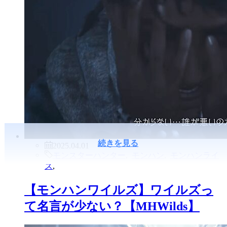
続きを見る
2025.04.01
モンスターハンター
,
モンハン
,
モンハンライ
ズ
,
【モンハンワイルズ】ワイルズっ
て名言が少ない？【MHWilds】