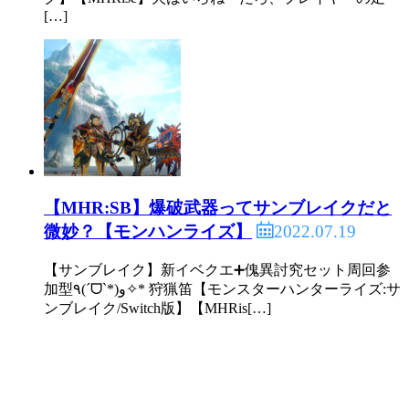
[…]
【MHR:SB】爆破武器ってサンブレイクだと
2022.07.19
微妙？【モンハンライズ】
【サンブレイク】新イベクエ➕傀異討究セット周回参
加型٩(ˊᗜˋ*)و✧* 狩猟笛【モンスターハンターライズ:サ
ンブレイク/Switch版】【MHRis[…]