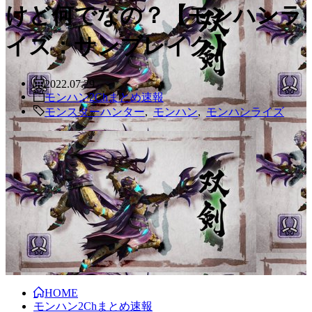
けど何でなの？【モンハンラ
イズ：サンブレイク】
2022.07.29
モンハン2Chまとめ速報
モンスターハンター
,
モンハン
,
モンハンライズ
HOME
モンハン2Chまとめ速報