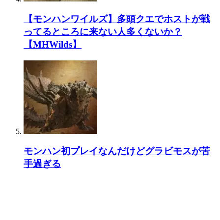
【モンハンワイルズ】多頭クエでホストが戦
ってるところに来ない人多くないか？
【MHWilds】
モンハン初プレイなんだけどグラビモスが苦
手過ぎる