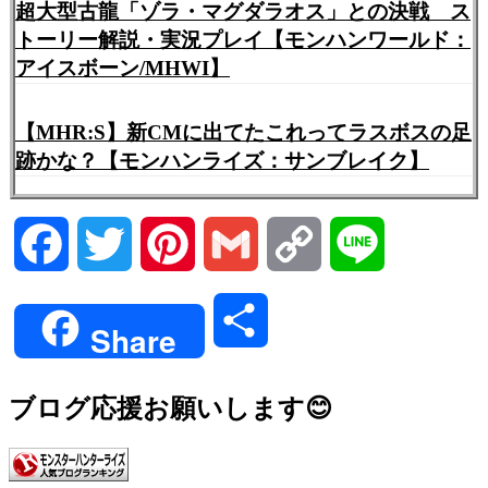
超大型古龍「ゾラ・マグダラオス」との決戦 ス
トーリー解説・実況プレイ【モンハンワールド：
アイスボーン/MHWI】
【MHR:S】新CMに出てたこれってラスボスの足
跡かな？【モンハンライズ：サンブレイク】
Facebook
Twitter
Pinterest
Gmail
Copy
Line
Link
共
Share
有
ブログ応援お願いします😊