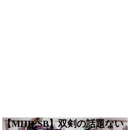
【MHR:SB】双剣の話題ない