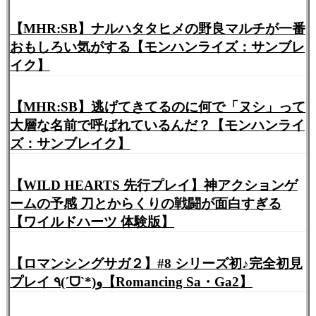
【MHR:SB】ナルハタタヒメの野良マルチが一番
おもしろい気がする【モンハンライズ：サンブレ
イク】
【MHR:SB】逃げてきてるのに何で「ヌシ」って
大層な名前で呼ばれているんだ？【モンハンライ
ズ：サンブレイク】
【WILD HEARTS 先行プレイ】神アクションゲ
ームの予感 刀とからくりの戦闘が面白すぎる
【ワイルドハーツ 体験版】
【ロマンシングサガ２】#8 シリーズ初♪完全初見
プレイ ٩(ˊᗜˋ*)و【Romancing Sa・Ga2】