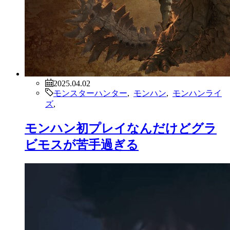
2025.04.02
モンスターハンター
,
モンハン
,
モンハンライ
ズ
,
モンハン初プレイなんだけどグラ
ビモスが苦手過ぎる