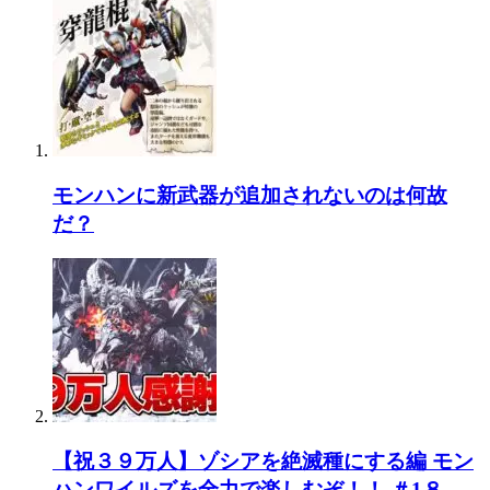
モンハンに新武器が追加されないのは何故
だ？
【祝３９万人】ゾシアを絶滅種にする編 モン
ハンワイルズを全力で楽しむぞ！！ ＃1８