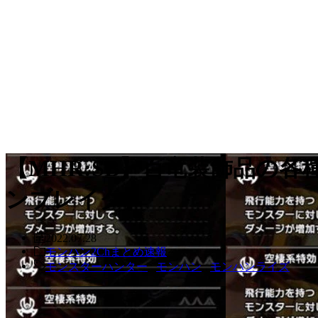
【MHR:SB】百竜装飾品の
ンブレイク】
2022.07.28
モンハン2Chまとめ速報
モンスターハンター
,
モンハン
,
モンハンライズ