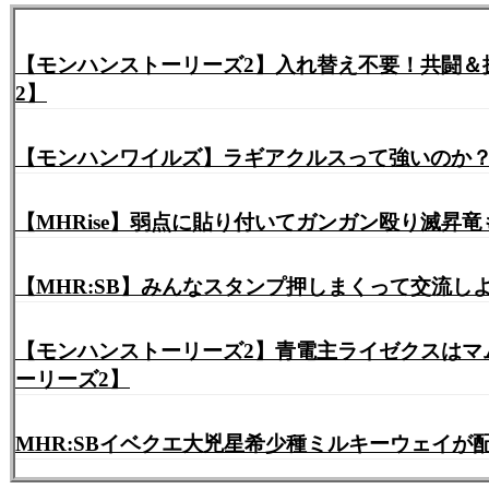
【モンハンストーリーズ2】入れ替え不要！共闘＆
2】
【モンハンワイルズ】ラギアクルスって強いのか？【M
【MHRise】弱点に貼り付いてガンガン殴り滅昇
【MHR:SB】みんなスタンプ押しまくって交流
【モンハンストーリーズ2】青電主ライゼクスはマ
ーリーズ2】
MHR:SBイベクエ大兇星希少種ミルキーウェイが