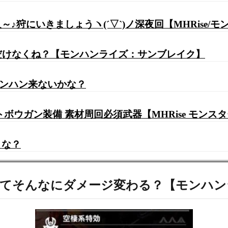
狩にいきましょうヽ(´▽`)ノ深夜回【MHRise/
殻だけなくね？【モンハンライズ：サンブレイク】
ンハン来ないかな？
ボウガン装備 素材周回必須武器【MHRise モンス
よな？
攻ってそんなにダメージ変わる？【モンハ