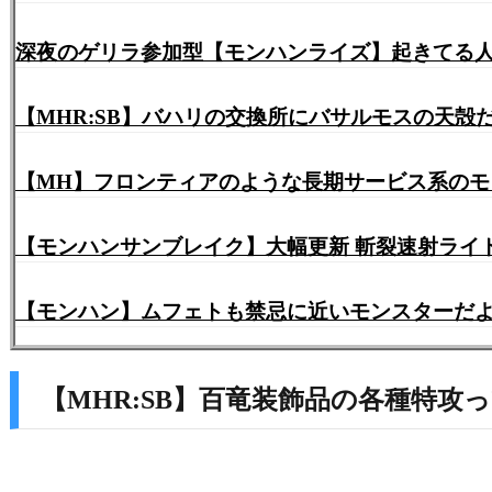
深夜のゲリラ参加型【モンハンライズ】起きてる人～♪
【MHR:SB】バハリの交換所にバサルモスの天
【MH】フロンティアのような長期サービス系のモ
【モンハンサンブレイク】大幅更新 斬裂速射ライト
【モンハン】ムフェトも禁忌に近いモンスターだ
【MHR:SB】百竜装飾品の各種特