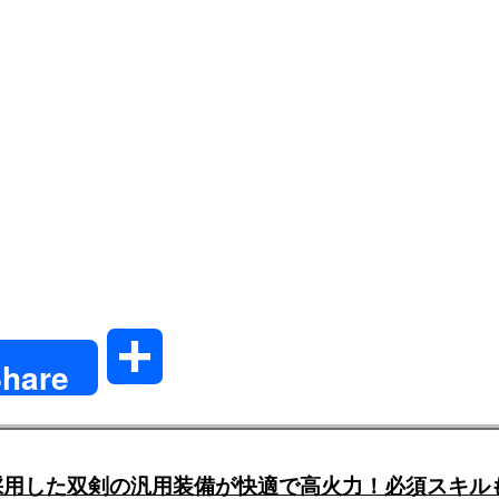
共
hare
有
採用した双剣の汎用装備が快適で高火力！必須スキル