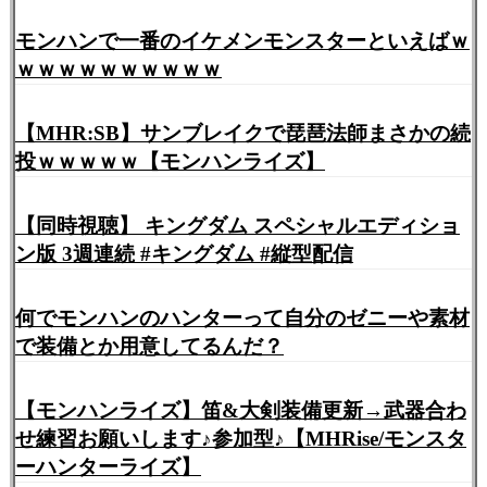
モンハンで一番のイケメンモンスターといえばｗ
ｗｗｗｗｗｗｗｗｗｗ
【MHR:SB】サンブレイクで琵琶法師まさかの続
投ｗｗｗｗｗ【モンハンライズ】
【同時視聴】 キングダム スペシャルエディショ
ン版 3週連続 #キングダム #縦型配信
何でモンハンのハンターって自分のゼニーや素材
で装備とか用意してるんだ？
【モンハンライズ】笛&大剣装備更新→武器合わ
せ練習お願いします♪参加型♪【MHRise/モンスタ
ーハンターライズ】