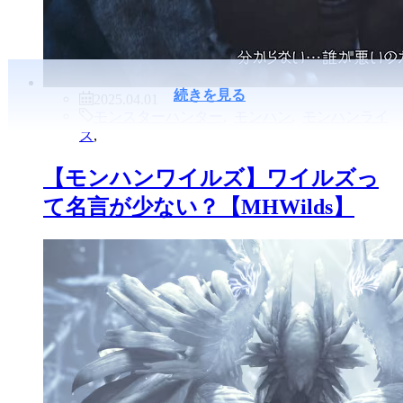
続きを見る
2025.04.01
モンスターハンター
,
モンハン
,
モンハンライ
ズ
,
【モンハンワイルズ】ワイルズっ
て名言が少ない？【MHWilds】