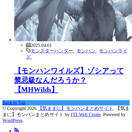
2025.04.01
モンスターハンター
,
モンハン
,
モンハンライ
ズ
,
【モンハンワイルズ】ゾシアって
禁忌級なんだろうか？
【MHWilds】
Back to Top
© Copyright 2026
【気ままに】モンハンまとめサイト
.
【気ま
まに】モンハンまとめサイト by
FIT-Web Create
. Powered by
WordPress
.