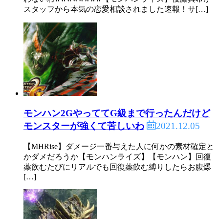
スタッフから本気の恋愛相談されました速報！サ[…]
モンハン2GやっててG級まで行ったんだけど
2021.12.05
モンスターが強くて苦しいわ
【MHRise】ダメージ一番与えた人に何かの素材確定と
かダメだろうか【モンハンライズ】【モンハン】回復
薬飲むたびにリアルでも回復薬飲む縛りしたらお腹爆
[…]