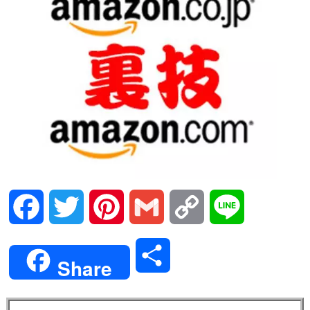
Facebook
Twitter
Pinterest
Gmail
Copy
Line
Link
共
Share
有