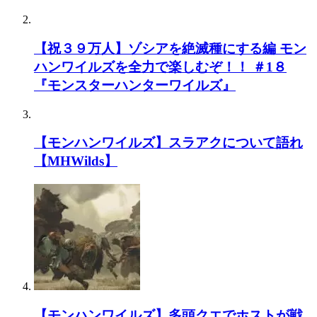
【祝３９万人】ゾシアを絶滅種にする編 モン
ハンワイルズを全力で楽しむぞ！！ ＃1８
『モンスターハンターワイルズ』
【モンハンワイルズ】スラアクについて語れ
【MHWilds】
【モンハンワイルズ】多頭クエでホストが戦