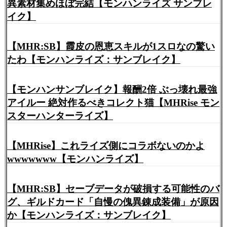
異素材集めほぼ完結【モンハンライズ サンブレ
イク】
【MHR:SB】霞皮の恩恵スキルが1スロなの驚い
たわ【モンハンライズ：サンブレイク】
【モンハンサンブレイク】報酬2倍 ぶっ壊れ最強
アイルー 絶対作るべきコレクト猫【MHRise モン
スターハンターライズ】
【MHRise】これライズ側にコラボないのかよ
wwwwwww【モンハンライズ】
【MHR:SB】セーブデータが破損する可能性のバ
グ、ギルドカード「自慢の傀異錬成装備」が原因
か【モンハンライズ：サンブレイク】