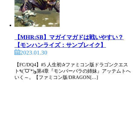
【MHR:SB】マガイマガドは戦いやすい？
【モンハンライズ：サンブレイク】
2023.01.30
【FC/DQ4】#5 人生初✰ファミコン版ドラゴンクエス
ト٩(ˊᗜˋ*)و第4章『モンバーバラの姉妹』アッテムトへ
いく～。【ファミコン版/DRAGON[…]