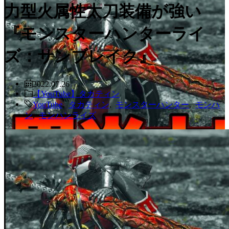
力型火属性太刀装備が強い
『モンスターハンターライ
ズ：サンブレイク』
2022.07.26
【YouTube】タカティン
YouTube
,
タカティン
,
モンスターハンター
,
モンハ
ン
,
モンハンライズ