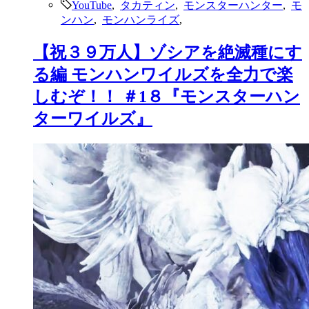
YouTube
,
タカティン
,
モンスターハンター
,
モ
ンハン
,
モンハンライズ
,
【祝３９万人】ゾシアを絶滅種にす
る編 モンハンワイルズを全力で楽
しむぞ！！ ＃1８『モンスターハン
ターワイルズ』