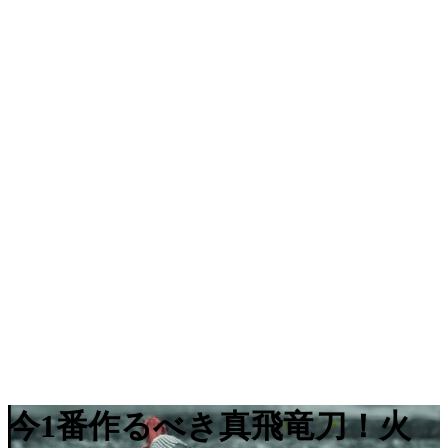
今1番作るべき真飛竜刀！火