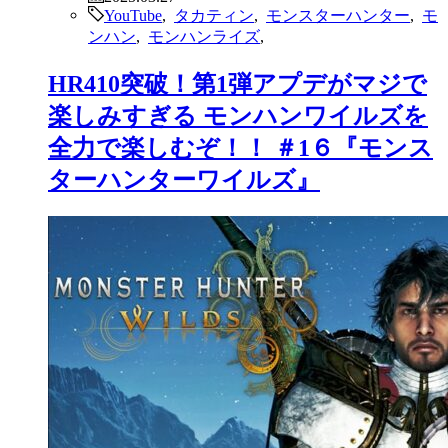
YouTube
,
タカティン
,
モンスターハンター
,
モ
ンハン
,
モンハンライズ
,
HR410突破！第1弾アプデがマジで
楽しみすぎる モンハンワイルズを
全力で楽しむぞ！！ ＃1６『モンス
ターハンターワイルズ』