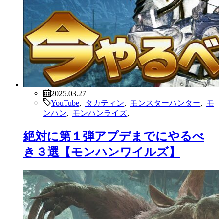
2025.03.27
YouTube
,
タカティン
,
モンスターハンター
,
モ
ンハン
,
モンハンライズ
,
絶対に第１弾アプデまでにやるべ
き３選【モンハンワイルズ】