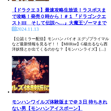
【ドラクエ３】最速攻略生放送！ラスボスま
で攻略！発売０時から！＃１『ドラゴンクエ
ストIII そして伝説へ…』大魔王ゾーマまで
2024.11.13
【公認ミラー配信】モンハン バイオ エグゾプライマル
など最新情報を見るぞ！！【MHRise】G級出るなら西
洋妖怪とか出てくるのかな？【モンハンライズ】[…]
モンハンワイルズ体験版まで＠３日 待ちきれ
ない男【モンハンアイスボーン】