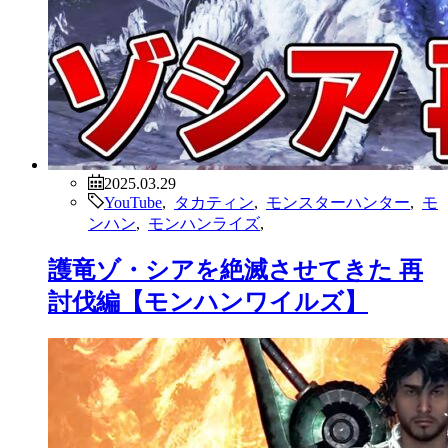
2025.03.29
YouTube
,
タカティン
,
モンスターハンター
,
モ
ンハン
,
モンハンライズ
,
護竜ゾ・シアを絶滅させてきた 再
討伐編【モンハンワイルズ】