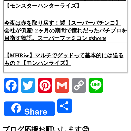
【モンスターハンターライズ】
今夜は赤を取り戻す！🤣【スーパーパチンコ】
会社が倒産! 2ヶ月の期間で憧れだったパチプロを
目指す物語。スーパーファミコン #shorts
【MHRise】マルチでグッドって基本的には送る
もの？【モンハンライズ】
Facebook
Twitter
Pinterest
Gmail
Copy
Line
Link
共
Share
有
ブログ応援お願いします😊