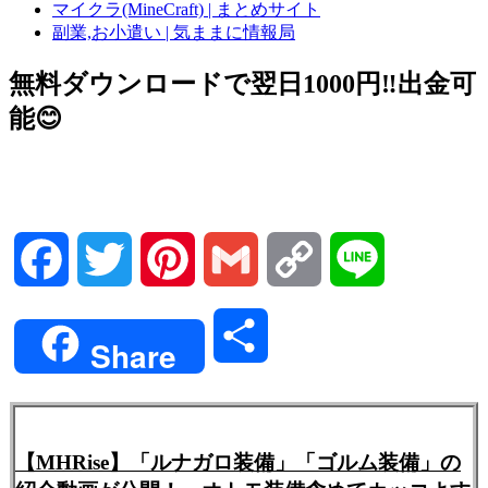
マイクラ(MineCraft) | まとめサイト
副業,お小遣い | 気ままに情報局
無料ダウンロードで翌日1000円‼️出金可
能😊
Facebook
Twitter
Pinterest
Gmail
Copy
Line
Link
共
Share
有
【MHRise】「ルナガロ装備」「ゴルム装備」の