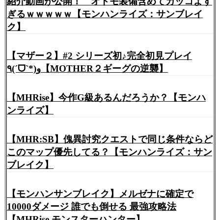
紹介動画が公開！ オトモ装備含めてカッコよす
ぎるｗｗｗｗｗ【モンハンライズ：サンブレイ
ク】
【マザー２】#2 シリーズ初♪完全初見プレイ
٩(ˊᗜˋ*)و【MOTHER２ギーグの逆襲】
【MHRise】今作G級あるんだろうか？【モンハ
ンライズ】
【MHR:SB】傀異討究クエストで同じ条件ならど
このマップ優先してる？【モンハンライズ：サン
ブレイク】
【モンハンサンブレイク】メルゼナに確定で
10000ダメージ 誰でも倒せる 最強攻略法
【MHRise モンスターハンター】