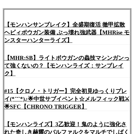
【モンハンサンブレイク】全盛期復活 徹甲拡散
ヘビィボウガン装備 ぶっ壊れ強武器【MHRise モ
ンスターハンターライズ】
【MHR:SB】ライトボウガンの蟲技マシンガンっ
て強くないの？【モンハンライズ：サンブレイ
ク】
#15【クロノ・トリガー】完全初見ゆっくりプレ
イ(*˙˘˙*)♪🌟中世サブイベント☆メルフィック戦⚔️
🌟SFC【CHRONO TRIGGER】
【モンハンライズ】3乙歓迎！鬼のように強化さ
れた奇しき赫耀のバルファルクをマルチでしばく