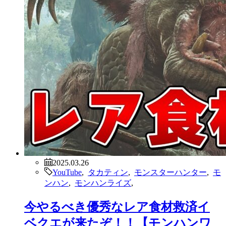
2025.03.26
YouTube
,
タカティン
,
モンスターハンター
,
モ
ンハン
,
モンハンライズ
,
今やるべき優秀なレア食材救済イ
ベクエが来たぞ！！【モンハンワ