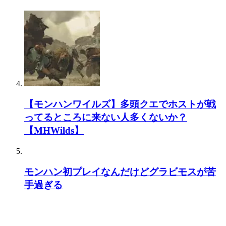
【モンハンワイルズ】多頭クエでホストが戦
ってるところに来ない人多くないか？
【MHWilds】
モンハン初プレイなんだけどグラビモスが苦
手過ぎる