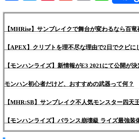
Link
【MHRise】サンブレイクで舞台が変わるなら百
【APEX】クリプトを理不尽な理由で2日でクビ
【モンハンライズ】新情報がE3 2021にて公開が
モンハン初心者だけど、おすすめの武器って何？
【MHR:SB】サンブレイク不人気モンスター四天
【モンハンライズ】バランス崩壊級 ライズ最強装備