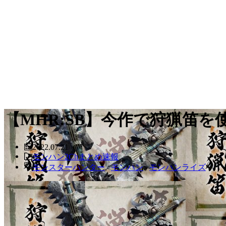
【MHR:SB】今作で狩猟笛
2022.07.21
モンハン2Chまとめ速報
モンスターハンター
,
モンハン
,
モンハンライズ