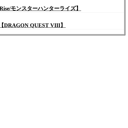
に参加型で練習しとく！HR1から参加歓迎です٩(ˊᗜˋ*)و✧*｡【MHRise/モンスターハンターライズ】
GON QUEST VIII】