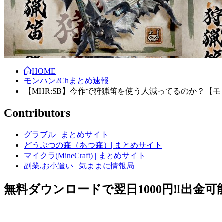
HOME
モンハン2Chまとめ速報
【MHR:SB】今作で狩猟笛を使う人減ってるのか？【
Contributors
グラブル | まとめサイト
どうぶつの森（あつ森）| まとめサイト
マイクラ(MineCraft) | まとめサイト
副業,お小遣い | 気ままに情報局
無料ダウンロードで翌日1000円‼️出金可能