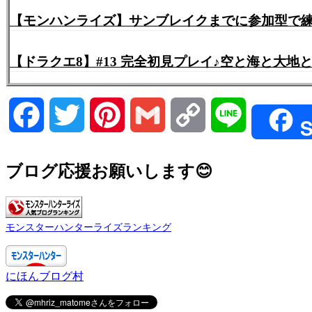
【ドラクエ8】#13 完全初見プレイ♪空と海と大地と
Facebook
Twitter
Pinterest
Gmail
Copy
Line
S
Link
ブログ応援お願いします😊
モンスターハンターライズランキング
にほんブログ村