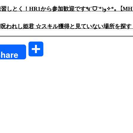
【モンハンライズ】サンブレイクまで
呪われし姫君 ☆スキル獲得と見ていない場所を探す【DRA
共
hare
有