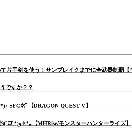
初めて片手剣を使う！サンブレイクまでに全武器制覇
どうですか？？
 SFC✲ฺﾟ【DRAGON QUEST V】
【モンハンライズ】新イベクエ『雷神再臨』参加型٩(ˊᗜˋ*)و✧*｡【MHRise/モンスターハンターライズ】