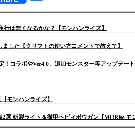
有
竜夜行は無くなるかな？【モンハンライズ】
にしました【クリプトの使い方コメントで教えて】
決定！コラボやVer4.0、追加モンスター等アップデ
王【モンハンライズ】
2選 斬裂ライト＆徹甲ヘビィボウガン【MHRise 