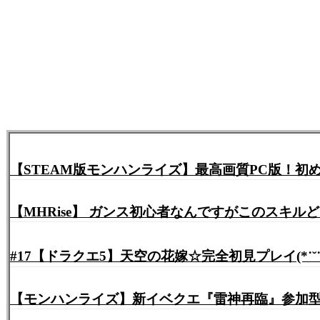
【STEAM版モンハンライズ】最高画質PC版！
【MHRise】 ガンス初心者なんですがこのスキル
#17【ドラクエ5】天空の花嫁☆完全初見プレイ(*˙˘˙*)♪