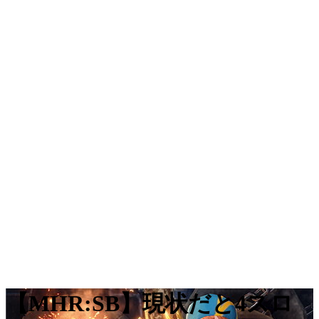
【MHR:SB】現状だと4スロ