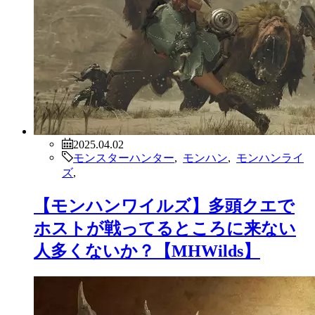
2025.04.02
モンスターハンター
,
モンハン
,
モンハンライ
ズ
,
【モンハンワイルズ】多頭クエで
ホストが戦ってるところに来ない
人多くないか？【MHWilds】