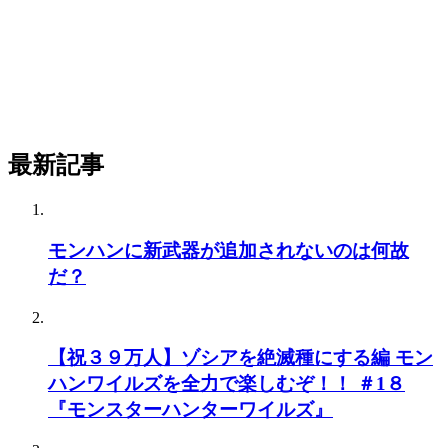
最新記事
モンハンに新武器が追加されないのは何故
だ？
【祝３９万人】ゾシアを絶滅種にする編 モン
ハンワイルズを全力で楽しむぞ！！ ＃1８
『モンスターハンターワイルズ』