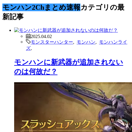
モンハン2Chまとめ速報
カテゴリの最
新記事
2025.04.02
モンスターハンター
,
モンハン
,
モンハンライ
ズ
,
モンハンに新武器が追加されない
のは何故だ？