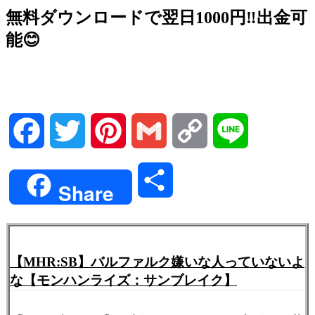
無料ダウンロードで翌日1000円‼️出金可
能😊
Facebook
Twitter
Pinterest
Gmail
Copy
Line
Link
共
Share
有
【MHR:SB】バルファルク嫌いな人っていないよ
な【モンハンライズ：サンブレイク】