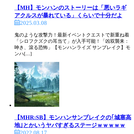
【MH】モンハンのストーリーは「悪いラギ
アクルスが暴れている」くらいで十分だよ
2025.03.08
鬼のような攻撃力！最新イベントクエストで新重ね着
「シロフクズクの耳当て」が入手可能！「凶双襲来：
呻き、滾る恐怖」【モンハンライズ サンブレイク】モ
ンハ[…]
【MHR:SB】モンハンサンブレイクの｢城塞高
地｣とかいうヤバすぎるステージｗｗｗｗｗ
2022.08.17