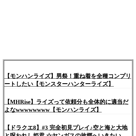
【モンハンライズ】男祭！重ね着を全種コンプリ
ートしたい【モンスターハンターライズ】
【MHRise】ライズって依頼分も全体的に適当だ
よなwwwwwwww【モンハンライズ】
【ドラクエ8】#3 完全初見プレイ♪空と海と大地
と呪われし姫君 ☆ヤンガスの故郷へいきたい