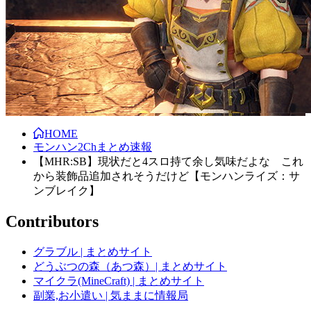
HOME
モンハン2Chまとめ速報
【MHR:SB】現状だと4スロ持て余し気味だよな これ
から装飾品追加されそうだけど【モンハンライズ：サ
ンブレイク】
Contributors
グラブル | まとめサイト
どうぶつの森（あつ森）| まとめサイト
マイクラ(MineCraft) | まとめサイト
副業,お小遣い | 気ままに情報局