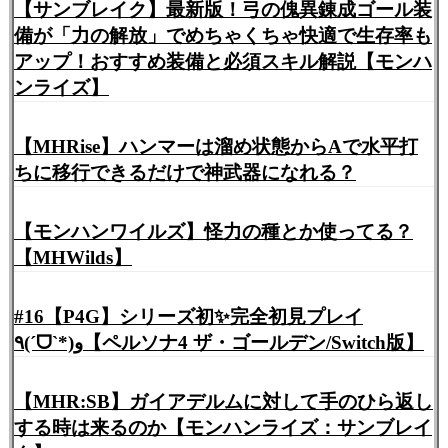
【サンブレイク】最新版！弓の傀異錬成ゴール装
備が「力の解放」でめちゃくちゃ快適で生存率も
アップ！おすすめ装備と必須スキル解説【モンハ
ンライズ】
【MHRise】ハンマーは溜め状態からAで水平打
ちに移行できるだけで神武器になれる？
【モンハンワイルズ】怪力の種とか使ってる？
【MHWilds】
#16【P4G】シリーズ初✨完全初見プレイ
٩(ˊᗜˋ*)و【ペルソナ4 ザ・ゴールデン/Switch版】
【MHR:SB】ガイアデルムに対して手のひら返し
する時は来るのか【モンハンライズ：サンブレイ