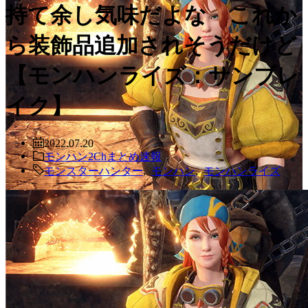
持て余し気味だよな これか
ら装飾品追加されそうだけど
【モンハンライズ：サンブレ
イク】
2022.07.20
モンハン2Chまとめ速報
モンスターハンター
,
モンハン
,
モンハンライズ