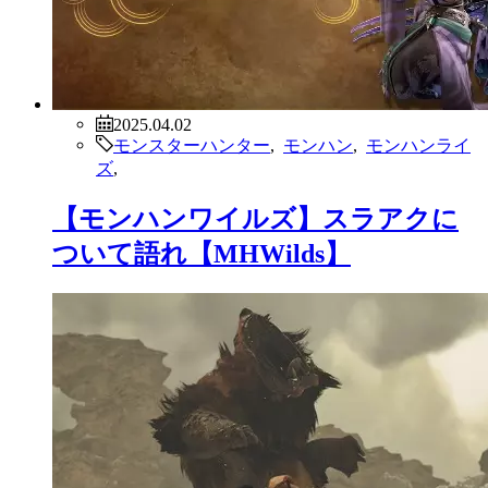
2025.04.02
モンスターハンター
,
モンハン
,
モンハンライ
ズ
,
【モンハンワイルズ】スラアクに
ついて語れ【MHWilds】