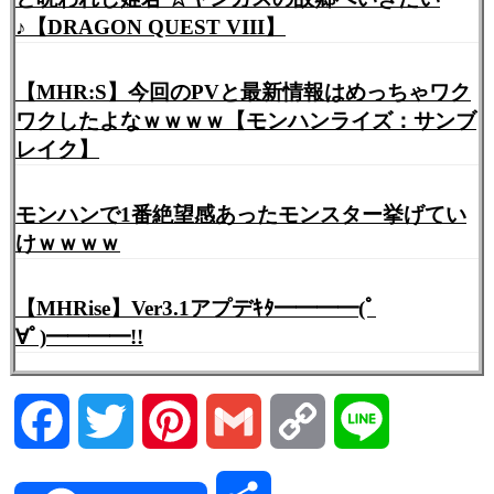
♪【DRAGON QUEST VIII】
【MHR:S】今回のPVと最新情報はめっちゃワク
ワクしたよなｗｗｗｗ【モンハンライズ：サンブ
レイク】
モンハンで1番絶望感あったモンスター挙げてい
けｗｗｗｗ
【MHRise】Ver3.1アプデｷﾀ━━━━(ﾟ
∀ﾟ)━━━━!!
Facebook
Twitter
Pinterest
Gmail
Copy
Line
Link