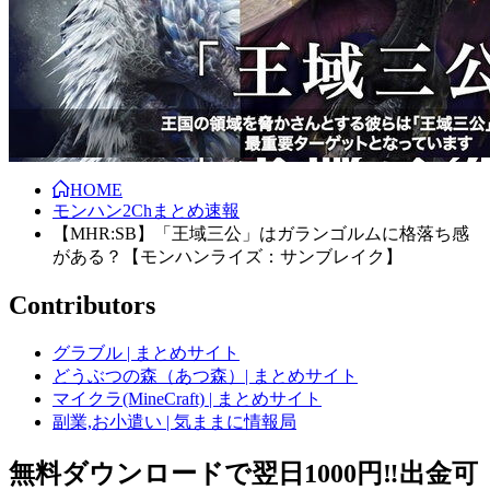
HOME
モンハン2Chまとめ速報
【MHR:SB】「王域三公」はガランゴルムに格落ち感
がある？【モンハンライズ：サンブレイク】
Contributors
グラブル | まとめサイト
どうぶつの森（あつ森）| まとめサイト
マイクラ(MineCraft) | まとめサイト
副業,お小遣い | 気ままに情報局
無料ダウンロードで翌日1000円‼️出金可