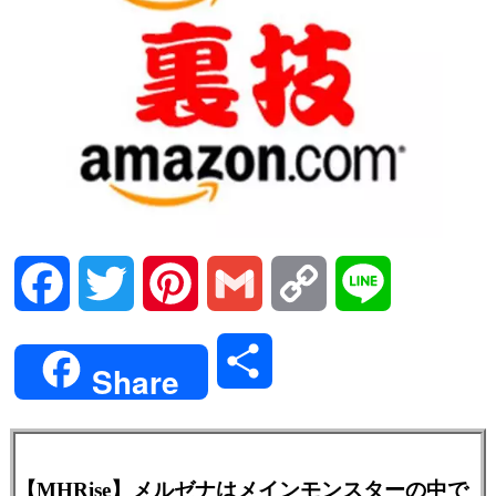
Facebook
Twitter
Pinterest
Gmail
Copy
Line
Link
共
Share
有
【MHRise】メルゼナはメインモンスターの中で