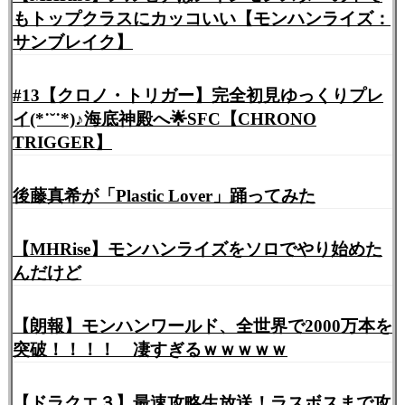
もトップクラスにカッコいい【モンハンライズ：
サンブレイク】
#13【クロノ・トリガー】完全初見ゆっくりプレ
イ(*˙˘˙*)♪海底神殿へ🌟SFC【CHRONO
TRIGGER】
後藤真希が「Plastic Lover」踊ってみた
【MHRise】モンハンライズをソロでやり始めた
んだけど
【朗報】モンハンワールド、全世界で2000万本を
突破！！！！ 凄すぎるｗｗｗｗｗ
【ドラクエ３】最速攻略生放送！ラスボスまで攻