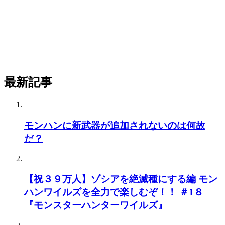
最新記事
モンハンに新武器が追加されないのは何故
だ？
【祝３９万人】ゾシアを絶滅種にする編 モン
ハンワイルズを全力で楽しむぞ！！ ＃1８
『モンスターハンターワイルズ』