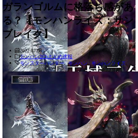
ガランゴルムに格落ち感があ
る？【モンハンライズ：サン
ブレイク】
2022.07.08
モンハン2Chまとめ速報
モンスターハンター
,
モンハン
,
モンハンライズ