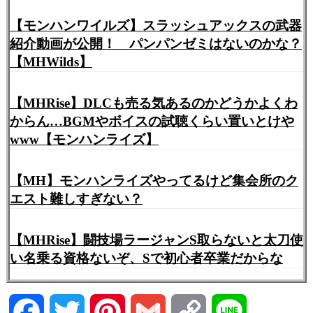
【モンハンワイルズ】スラッシュアックスの武器
紹介動画が公開！ パンパンゼミはないのかな？
【MHWilds】
【MHRise】DLCも売る気あるのかどうかよくわ
からん…BGMやボイスの試聴くらい置いとけや
www【モンハンライズ】
【MH】モンハンライズやってるけど集会所のク
エスト難しすぎない？
【MHRise】闘技場ラージャンS取らないと太刀使
い名乗る資格ないぞ、Sで初心者卒業だからな
Facebook
Twitter
Pinterest
Gmail
Copy
Line