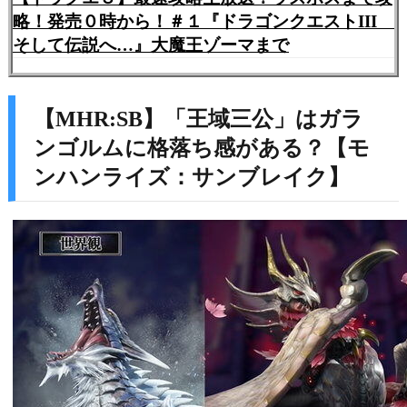
略！発売０時から！＃１『ドラゴンクエストIII
そして伝説へ…』大魔王ゾーマまで
【MHR:SB】「王域三公」はガラ
ンゴルムに格落ち感がある？【モ
ンハンライズ：サンブレイク】