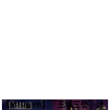
【MHR:SB】「王域三公」は