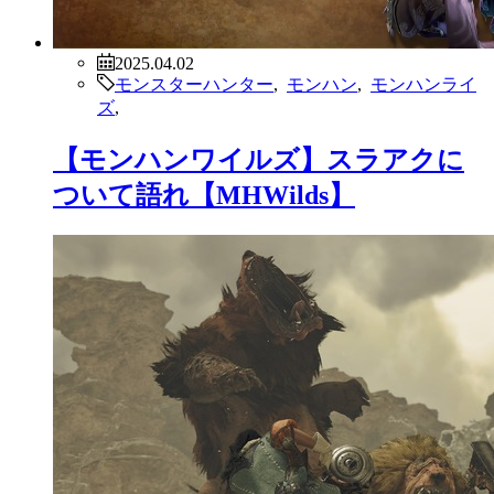
2025.04.02
モンスターハンター
,
モンハン
,
モンハンライ
ズ
,
【モンハンワイルズ】スラアクに
ついて語れ【MHWilds】