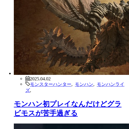
2025.04.02
モンスターハンター
,
モンハン
,
モンハンライ
ズ
,
モンハン初プレイなんだけどグラ
ビモスが苦手過ぎる