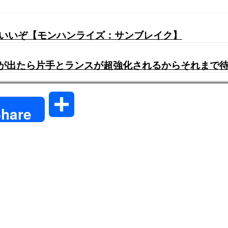
もいいぞ【モンハンライズ：サンブレイク】
ズが出たら片手とランスが超強化されるからそれまで
共
hare
有