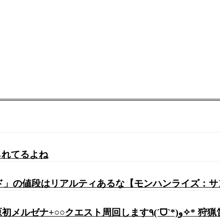
られてるよね
ード」の値段はリアルティあるな【モンハンライズ：
ˊᗜˋ*)و✧* 狩猟笛【モンスターハンターライズ:サンブレイ