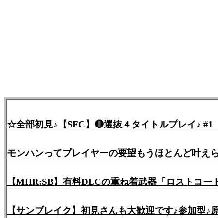
☆全部初見♪【SFC】🔴選抜４タイトルプレイ♪ #1
モンハンってプレイヤーの要望もうほとんど叶え
【MHR:SB】有料DLCの重ね着武器「ロストコ
【サンブレイク】初見さんも大歓迎です♪参加型♪原初メルゼナ+○○クエスト周回します٩(