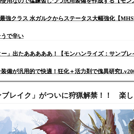
初使用なので猛練習しつつ汎用装備を作成する【モン
最強クラス 水ガルクからステータス大幅強化【MHS
そうで辛い
ンター」出たあああああ！【モンハンライズ：サンブレ
装備が汎用的で快適！狂化＋活力剤で傀異研究Lv20
サンブレイク」がついに狩猟解禁！！ 楽