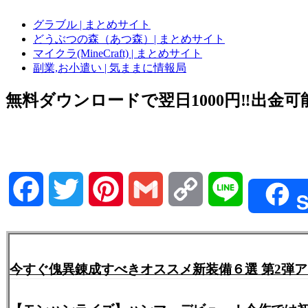
グラブル | まとめサイト
どうぶつの森（あつ森）| まとめサイト
マイクラ(MineCraft) | まとめサイト
副業,お小遣い | 気ままに情報局
無料ダウンロードで翌日1000円‼️出金可能
Facebook
Twitter
Pinterest
Gmail
Copy
Line
S
Link
今すぐ傀異錬成すべきオススメ新装備６選 第2弾ア