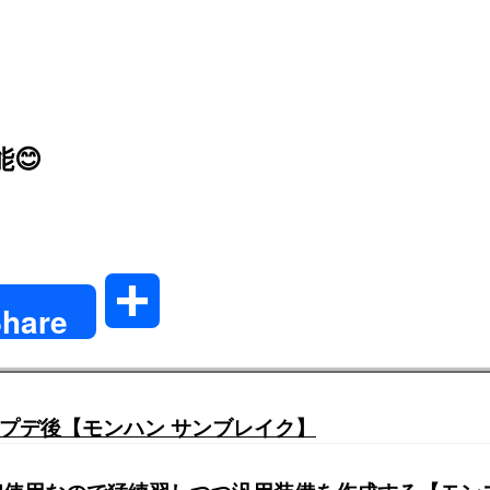
😊
共
hare
有
プデ後【モンハン サンブレイク】