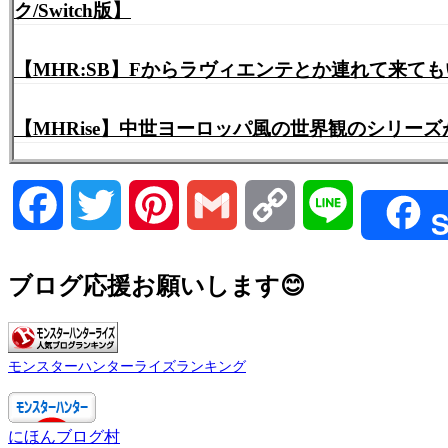
ク/Switch版】
【MHR:SB】Fからラヴィエンテとか連れて来て
【MHRise】中世ヨーロッパ風の世界観のシリー
Facebook
Twitter
Pinterest
Gmail
Copy
Line
S
Link
ブログ応援お願いします😊
モンスターハンターライズランキング
にほんブログ村