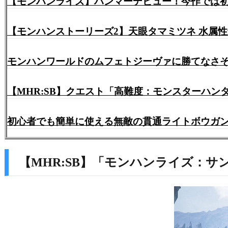
【モンハンライズ】ハンマーデビュー！今作では
【モンハンストーリーズ2】天眼タマミツネ 水属性
モンハンワールドのムフェトジーヴァに勝てなさ
【MHR:SB】クエスト「高難度：モンスターハ
初心者でも簡単に使える無敵の貫通ライトボウガン
【MHR:SB】「モンハンライズ：