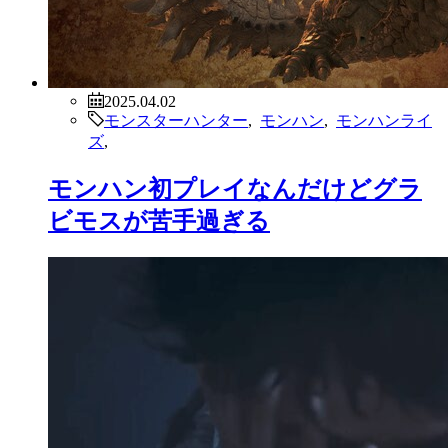
2025.04.02
モンスターハンター
,
モンハン
,
モンハンライ
ズ
,
モンハン初プレイなんだけどグラ
ビモスが苦手過ぎる