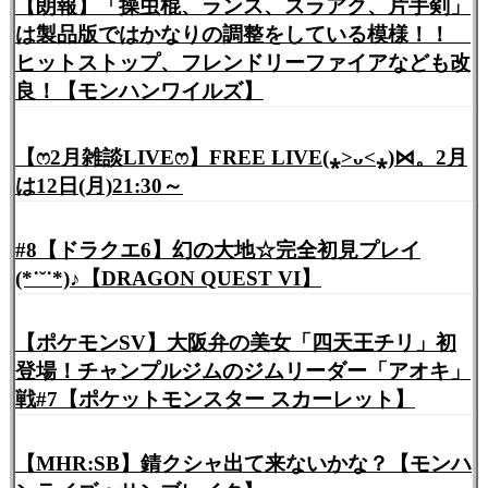
【朗報】「操虫棍、ランス、スラアク、片手剣」
は製品版ではかなりの調整をしている模様！！
ヒットストップ、フレンドリーファイアなども改
良！【モンハンワイルズ】
【ෆ2月雑談LIVEෆ】FREE LIVE(⁎˃ᴗ˂⁎)⋈。2月
は12日(月)21:30～
#8【ドラクエ6】幻の大地☆完全初見プレイ
(*˙˘˙*)♪【DRAGON QUEST VI】
【ポケモンSV】大阪弁の美女「四天王チリ」初
登場！チャンプルジムのジムリーダー「アオキ」
戦#7【ポケットモンスター スカーレット】
【MHR:SB】錆クシャ出て来ないかな？【モンハ