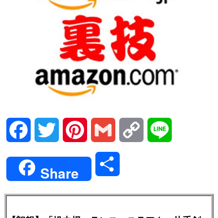
Facebook
Twitter
Pinterest
Gmail
Copy
Line
Link
共
Share
有