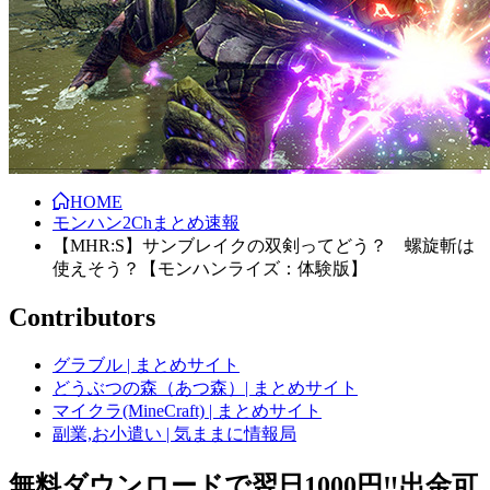
HOME
モンハン2Chまとめ速報
【MHR:S】サンブレイクの双剣ってどう？ 螺旋斬は
使えそう？【モンハンライズ：体験版】
Contributors
グラブル | まとめサイト
どうぶつの森（あつ森）| まとめサイト
マイクラ(MineCraft) | まとめサイト
副業,お小遣い | 気ままに情報局
無料ダウンロードで翌日1000円‼️出金可