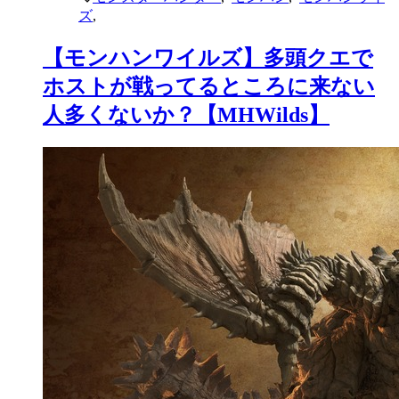
ズ
,
【モンハンワイルズ】多頭クエで
ホストが戦ってるところに来ない
人多くないか？【MHWilds】