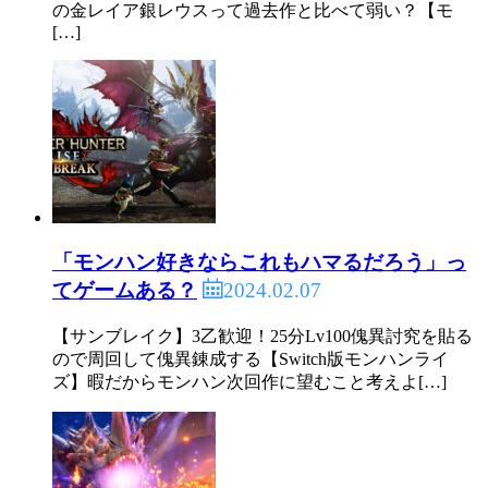
の金レイア銀レウスって過去作と比べて弱い？【モ
[…]
「モンハン好きならこれもハマるだろう」っ
2024.02.07
てゲームある？
【サンブレイク】3乙歓迎！25分Lv100傀異討究を貼る
ので周回して傀異錬成する【Switch版モンハンライ
ズ】暇だからモンハン次回作に望むこと考えよ[…]