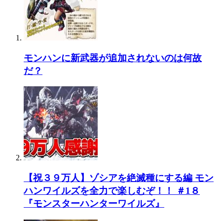
モンハンに新武器が追加されないのは何故
だ？
【祝３９万人】ゾシアを絶滅種にする編 モン
ハンワイルズを全力で楽しむぞ！！ ＃1８
『モンスターハンターワイルズ』