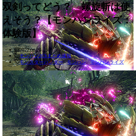
双剣ってどう？ 螺旋斬は使
えそう？【モンハンライズ：
体験版】
2022.06.20
モンハン2Chまとめ速報
モンスターハンター
,
モンハン
,
モンハンライズ