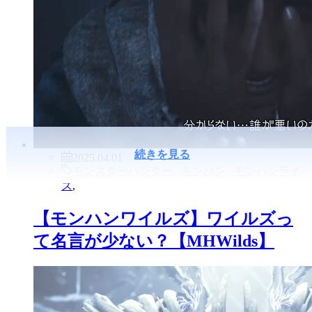
続きを見る
2025.04.01
モンスターハンター
,
モンハン
,
モンハンライ
ズ
,
【モンハンワイルズ】ワイルズっ
て名言が少ない？【MHWilds】