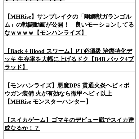
【MHRise】サンブレイクの「剛纏獣ガランゴル
ム」の戦闘動画が公開！ 良いモーションしてる
なｗｗｗｗ【モンハンライズ】
【Back 4 Blood スワーム】PT必須級 治療特化デ
ッキ 生存率を大幅に上げるドク【B4B バック4ブ
ラッド】
【モンハンライズ】悪魔DPS 貫通火炎ヘビィボ
ウガン装備 火が有効なら徹甲ヘビィ以上
【MHRise モンスターハンター】
【スイカゲーム】ゴマキのデビュー戦でスイカ達
成なるか！？