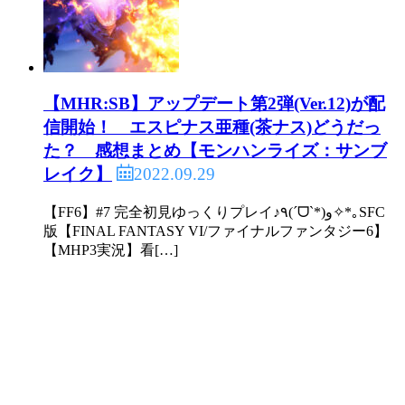
【MHR:SB】アップデート第2弾(Ver.12)が配
信開始！ エスピナス亜種(茶ナス)どうだっ
た？ 感想まとめ【モンハンライズ：サンブ
2022.09.29
レイク】
【FF6】#7 完全初見ゆっくりプレイ♪٩(ˊᗜˋ*)و✧*｡SFC
版【FINAL FANTASY VI/ファイナルファンタジー6】
【MHP3実況】看[…]