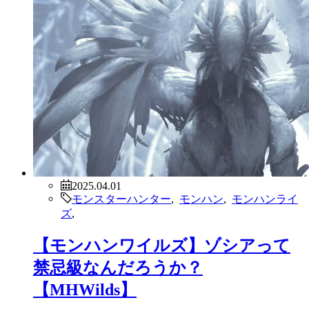
2025.04.01
モンスターハンター
,
モンハン
,
モンハンライ
ズ
,
【モンハンワイルズ】ゾシアって
禁忌級なんだろうか？
【MHWilds】