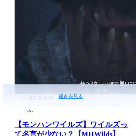
続きを見る
2025.04.01
モンスターハンター
,
モンハン
,
モンハンライ
ズ
,
【モンハンワイルズ】ワイルズっ
て名言が少ない？【MHWilds】