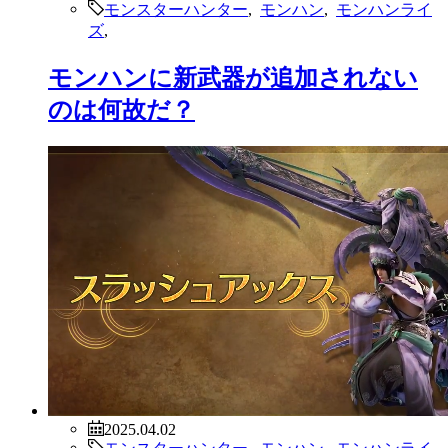
モンスターハンター
,
モンハン
,
モンハンライ
ズ
,
モンハンに新武器が追加されない
のは何故だ？
2025.04.02
モンスターハンター
,
モンハン
,
モンハンライ