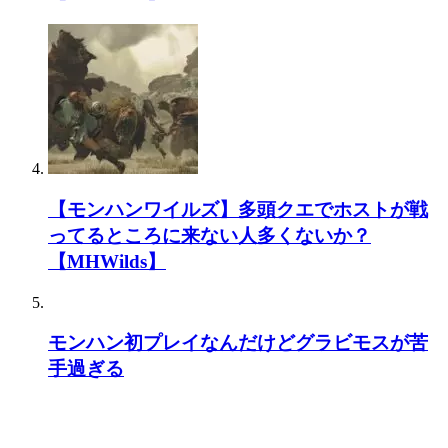
【モンハンワイルズ】多頭クエでホストが戦
ってるところに来ない人多くないか？
【MHWilds】
モンハン初プレイなんだけどグラビモスが苦
手過ぎる