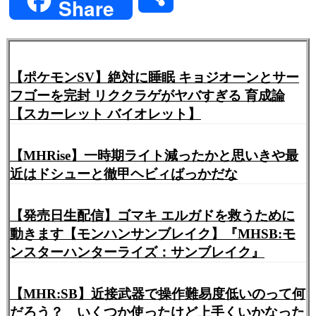
Share
有
【ポケモンSV】絶対に睡眠 キョジオーンとサー
フゴーを完封 リククラゲがヤバすぎる 育成論
【スカーレット バイオレット】
【MHRise】一時期ライト減ったかと思いきや最
近はドシューと徹甲ヘビィばっかだな
【発売日生配信】ゴマキ エルガドを救うために
動きます【モンハンサンブレイク】『MHSB:モ
ンスターハンターライズ：サンブレイク』
【MHR:SB】近接武器で操作難易度低いのって何
だろう？ いくつか使ったけど上手くいかなった