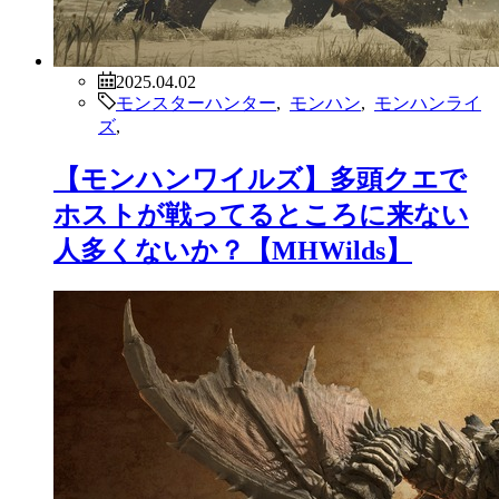
2025.04.02
モンスターハンター
,
モンハン
,
モンハンライ
ズ
,
【モンハンワイルズ】多頭クエで
ホストが戦ってるところに来ない
人多くないか？【MHWilds】