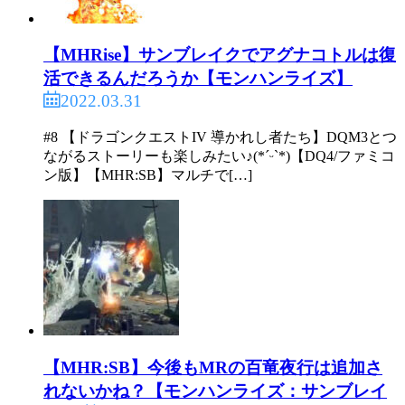
【MHRise】サンブレイクでアグナコトルは復
活できるんだろうか【モンハンライズ】
2022.03.31
#8 【ドラゴンクエストIV 導かれし者たち】DQM3とつ
ながるストーリーも楽しみたい♪(*ˊᵕˋ*)【DQ4/ファミコ
ン版】【MHR:SB】マルチで[…]
【MHR:SB】今後もMRの百竜夜行は追加さ
れないかね？【モンハンライズ：サンブレイ