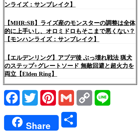
ンライズ：サンブレイク】
【MHR:SB】ライズ産のモンスターの調整は全体
的に上手いし、オロミドロもそこまで悪くない？
【モンハンライズ：サンブレイク】
【エルデンリング】アプデ後 ぶっ壊れ戦法 猟犬
のステップ+グレートソード 無敵回避と超火力を
両立【Elden Ring】
Facebook
Twitter
Pinterest
Gmail
Copy
Line
Link
共
Share
有