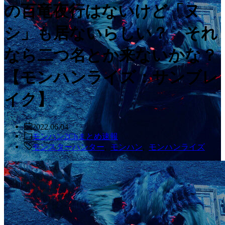
の百竜夜行はないけど「ヌ
シ」も居ないらしい？ それ
なら二つ名とか来ないかな？
【モンハンライズ：サンブレ
イク】
2022.06.04
モンハン2Chまとめ速報
モンスターハンター
,
モンハン
,
モンハンライズ