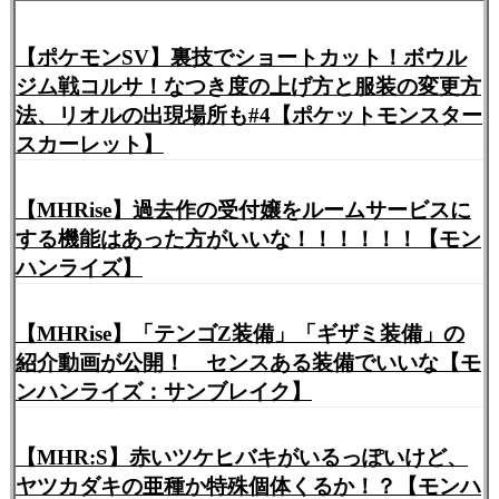
【ポケモンSV】裏技でショートカット！ボウル
ジム戦コルサ！なつき度の上げ方と服装の変更方
法、リオルの出現場所も#4【ポケットモンスター
スカーレット】
【MHRise】過去作の受付嬢をルームサービスに
する機能はあった方がいいな！！！！！！【モン
ハンライズ】
【MHRise】「テンゴZ装備」「ギザミ装備」の
紹介動画が公開！ センスある装備でいいな【モ
ンハンライズ：サンブレイク】
【MHR:S】赤いツケヒバキがいるっぽいけど、
ヤツカダキの亜種か特殊個体くるか！？【モンハ