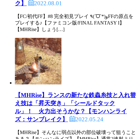
2022.08.01
ク】
【FC/初代FF】#8 完全初見プレイ ٩(ˊᗜˋ*)وFFの原点を
プレイする♪【ファミコン版/FINAL FANTASY I】
【MHRise】しょう[…]
【MHRise】ランスの新たな鉄蟲糸技と入れ替
え技は「昇天突き」「シールドタック
ル」！ 火力出そうかな？【モンハンライ
2022.05.24
ズ：サンブレイク】
【MHRise】そんなに弱点以外の部位破壊って狙うこと
ある？【モンハンライズ】【MHRise】通常2速射より