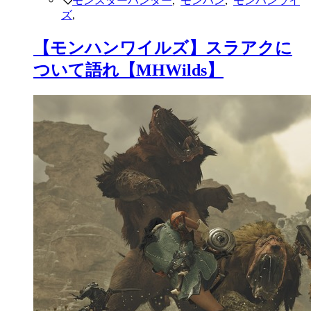
ズ
,
【モンハンワイルズ】スラアクに
ついて語れ【MHWilds】