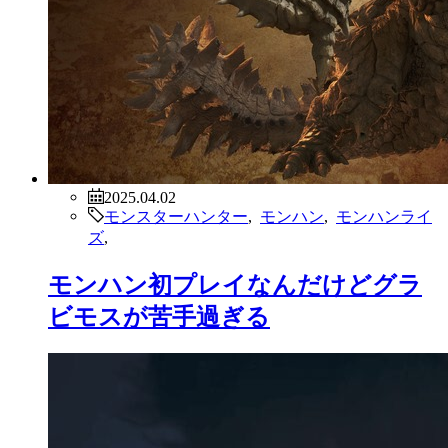
2025.04.02
モンスターハンター
,
モンハン
,
モンハンライ
ズ
,
モンハン初プレイなんだけどグラ
ビモスが苦手過ぎる