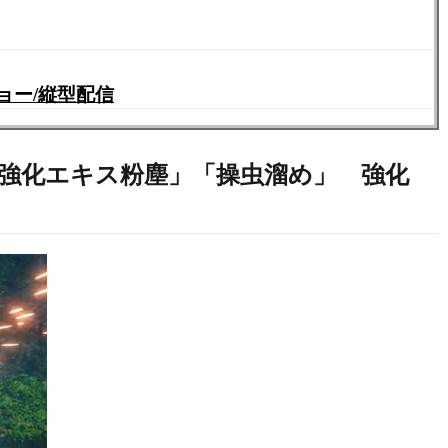
ョー/縦型配信
「強化エキス粉塵」「操虫溜め」 強化