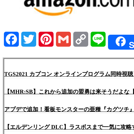
Facebook
Twitter
Pinterest
Gmail
Copy
Line
S
Link
TGS2021 カプコン オンラインプログラム同
【MHR:SB】これから追加の盟勇は来そうだよな
アプデで追加！看板モンスターの亜種『カグツチ』弓ソ
【エルデンリング DLC】ラスボスまで一気に攻略するぞ！