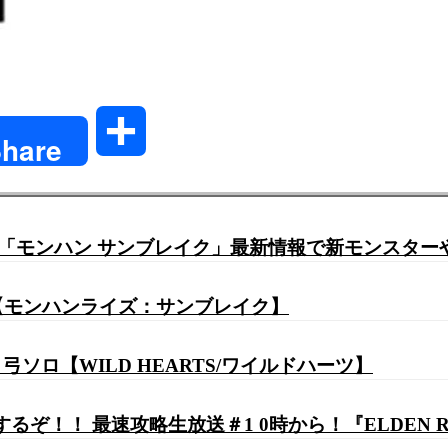
共
hare
有
時視聴「モンハン サンブレイク」最新情報で新モンス
【モンハンライズ：サンブレイク】
ロ【WILD HEARTS/ワイルドハーツ】
！ 最速攻略生放送＃1 0時から！『ELDEN RING 