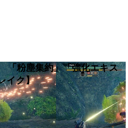
！ 「粉塵集約」「強化エキス
レイク】