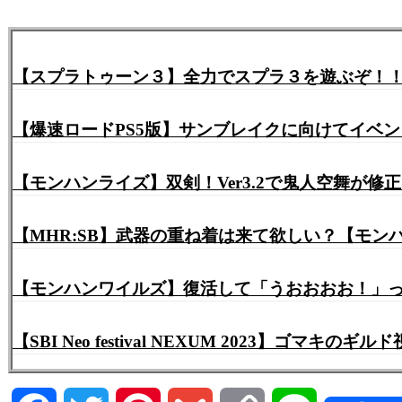
【スプラトゥーン３】全力でスプラ３を遊ぶぞ！！
【爆速ロードPS5版】サンブレイクに向けてイベ
【モンハンライズ】双剣！Ver3.2で鬼人空舞が
【MHR:SB】武器の重ね着は来て欲しい？【モン
【モンハンワイルズ】復活して「うおおおお！」って
【SBI Neo festival NEXUM 2023】