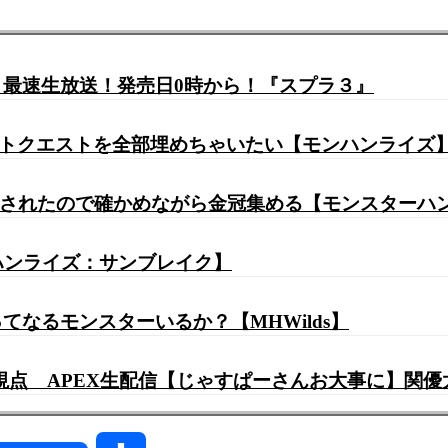
最速生放送！発売日0時から！『スプラ３』
ントクエストを全部埋めちゃいたい【モンハンライズ
修正されたので確かめながら金冠集める【モンスターハ
ハンライズ：サンブレイク】
なるモンスターいるか？【MHWilds】
ゴマキのギルド視点 APEX生配信【じゃすぱーさんお大事に】関