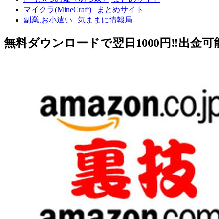
マイクラ(MineCraft) | まとめサイト
副業,お小遣い | 気ままに情報局
無料ダウンロードで翌日1000円‼️出金可能