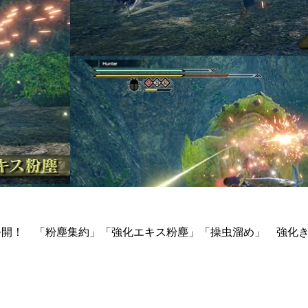
が公開！ 「粉塵集約」「強化エキス粉塵」「操虫溜め」 強化