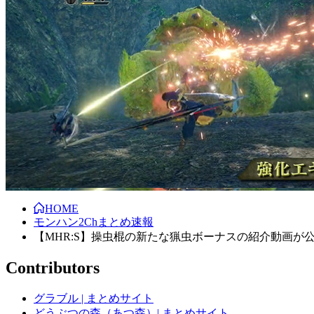
HOME
モンハン2Chまとめ速報
【MHR:S】操虫棍の新たな猟虫ボーナスの紹介動画
Contributors
グラブル | まとめサイト
どうぶつの森（あつ森）| まとめサイト