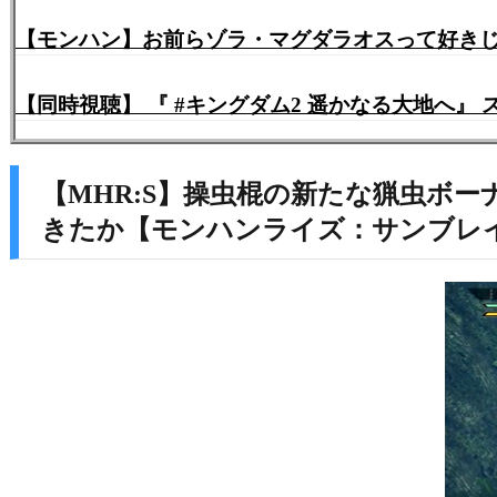
【モンハン】お前らゾラ・マグダラオスって好き
【同時視聴】 『 #キングダム2 遥かなる大地へ』
【MHR:S】操虫棍の新たな猟虫ボ
きたか【モンハンライズ：サンブレ