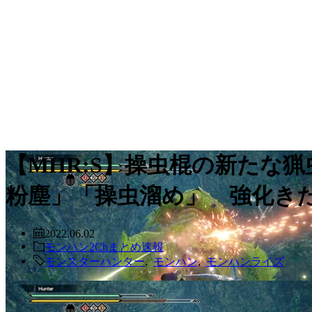
【MHR:S】操虫棍の新たな
粉塵」「操虫溜め」 強化き
2022.06.02
モンハン2Chまとめ速報
モンスターハンター
,
モンハン
,
モンハンライズ