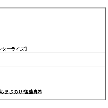
】
ンターライズ】
優太/まさのり/後藤真希