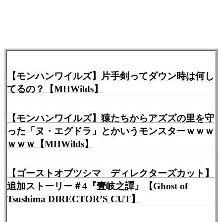
【モンハンワイルズ】片手剣ってダウン時は何し
てるの？【MHWilds】
【モンハンワイルズ】猿たちからアズズの里を守
った「ヌ・エグドラ」とかいうモンスターｗｗｗ
ｗｗｗ【MHWilds】
【ゴーストオブツシマ ディレクターズカット】
追加ストーリー＃4『壹岐之譚』【Ghost of
Tsushima DIRECTOR’S CUT】