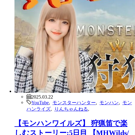
2025.03.22
YouTube
,
モンスターハンター
,
モンハン
,
モン
ハンライズ
,
りんちゃんねる
,
【モンハンワイルズ】 狩猟笛で楽
しむストーリー:5日目 【MHWilds/