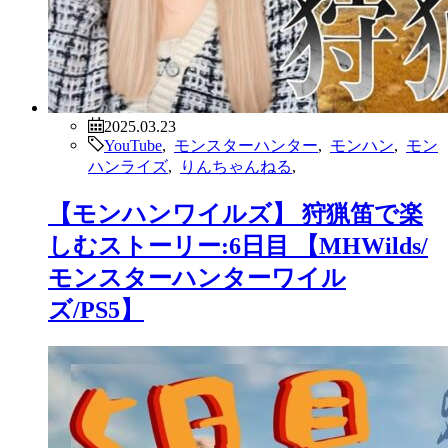
2025.03.23
YouTube
,
モンスターハンター
,
モンハン
,
モン
ハンライズ
,
りんちゃんねる
,
【モンハンワイルズ】 狩猟笛で楽
しむストーリー:6日目 【MHWilds/
モンスターハンターワイル
ズ/PS5】