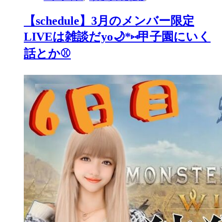
【schedule】3月のメンバー限定
LIVEは雑談だyo🌙*⑅甲子園にいく
話とか⚾️