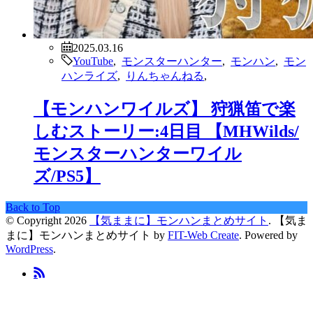
2025.03.16
YouTube
,
モンスターハンター
,
モンハン
,
モン
ハンライズ
,
りんちゃんねる
,
【モンハンワイルズ】 狩猟笛で楽
しむストーリー:4日目 【MHWilds/
モンスターハンターワイル
ズ/PS5】
Back to Top
© Copyright 2026
【気ままに】モンハンまとめサイト
.
【気ま
まに】モンハンまとめサイト by
FIT-Web Create
. Powered by
WordPress
.