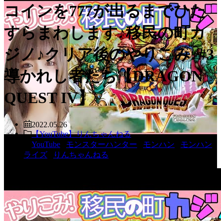
コインを777が出るまでひた
すらまわします♪移民の町カ
ジノ♪クリア後のやりこみ♪#3
導かれし者たち【DRAGON
QUEST IV】
2022.05.26
【YouTube】りんちゃんねる
YouTube
,
モンスターハンター
,
モンハン
,
モンハン
ライズ
,
りんちゃんねる