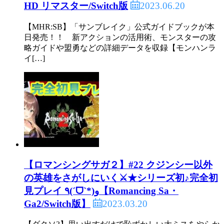
2023.06.20
HD リマスター/Switch版
【MHR:SB】「サンブレイク」公式ガイドブックが本
日発売！！ 新アクションの活用術、モンスターの攻
略ガイドや盟勇などの詳細データを収録【モンハンラ
イ[…]
【ロマンシングサガ２】#22 クジンシー以外
の英雄をさがしにいく⚔️★シリーズ初♪完全初
見プレイ ٩(ˊᗜˋ*)و【Romancing Sa・
2023.03.20
Ga2/Switch版】