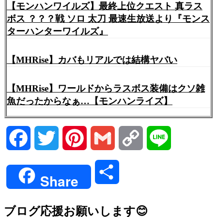
【モンハンワイルズ】最終上位クエスト 真ラス
ボス ？？？戦 ソロ 太刀 最速生放送より『モンス
ターハンターワイルズ』
【MHRise】カバもリアルでは結構ヤバい
【MHRise】ワールドからラスボス装備はクソ雑
魚だったからなぁ…【モンハンライズ】
Facebook
Twitter
Pinterest
Gmail
Copy
Line
Link
共
Share
有
ブログ応援お願いします😊