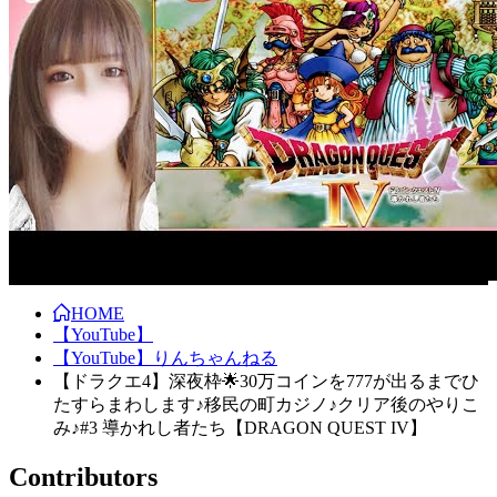
HOME
【YouTube】
【YouTube】りんちゃんねる
【ドラクエ4】深夜枠🌟30万コインを777が出るまでひ
たすらまわします♪移民の町カジノ♪クリア後のやりこ
み♪#3 導かれし者たち【DRAGON QUEST IV】
Contributors