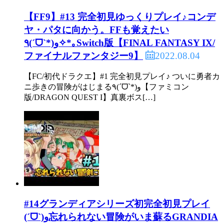
【FF9】#13 完全初見ゆっくりプレイ♪コンデ
ヤ・パタに向かう。FFも覚えたい
٩(ˊᗜˋ*)و✧*｡Switch版【FINAL FANTASY IX/
2022.08.04
ファイナルファンタジー9】
【FC/初代ドラクエ】#1 完全初見プレイ♪ ついに勇者カ
ニ歩きの冒険がはじまる٩(ˊᗜˋ*)و【ファミコン
版/DRAGON QUEST I】真裏ボス[…]
#14グランディアシリーズ初完全初見プレイ
(ˊᗜˋ)و忘れられない冒険がいま蘇るGRANDIA