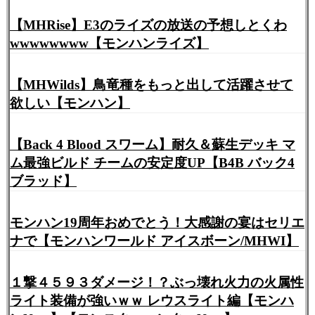
【MHRise】E3のライズの放送の予想しとくわ
wwwwwwww【モンハンライズ】
【MHWilds】鳥竜種をもっと出して活躍させて
欲しい【モンハン】
【Back 4 Blood スワーム】耐久＆蘇生デッキ マ
ム最強ビルド チームの安定度UP【B4B バック4
ブラッド】
モンハン19周年おめでとう！大感謝の宴はセリエ
ナで【モンハンワールド アイスボーン/MHWI】
１撃４５９３ダメージ！？ぶっ壊れ火力の火属性
ライト装備が強いｗｗ レウスライト編【モンハ