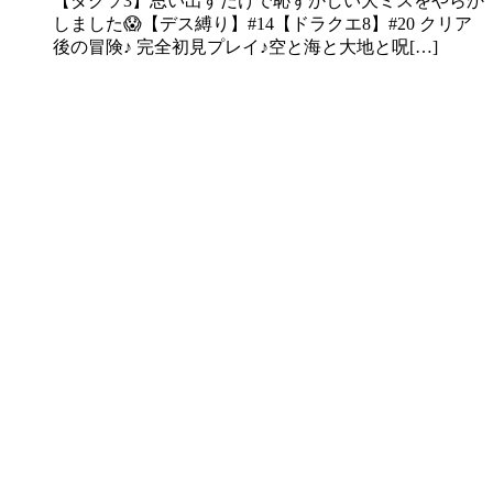
【ダクソ3】思い出すだけで恥ずかしい大ミスをやらか
しました😱【デス縛り】#14【ドラクエ8】#20 クリア
後の冒険♪ 完全初見プレイ♪空と海と大地と呪[…]