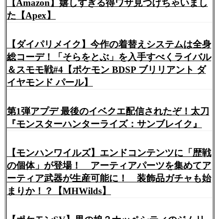
【Amazon】嬉しすぎる得ワザ見つけちゃいまし
た【Apex】
【ダイパリメイク】今作の着替えシステムは全身
総コーデ！「そらをとぶ」を入手すべくライバル
＆スモモ戦#4【ポケモン BDSP ブリリアント ダ
イヤモンド パール】
第1弾アプデ 最後のイベクエ配信されたぞ！太刀
『モンスターハンターライズ：サンブレイク』
【モンハンワイルズ】エンドコンテンツに「歴戦
の個体」が登場！ アーティアパーツを集めてア
ーティア武器が生産可能に！ 装飾品ガチャも始
まりか！？【MHWilds】