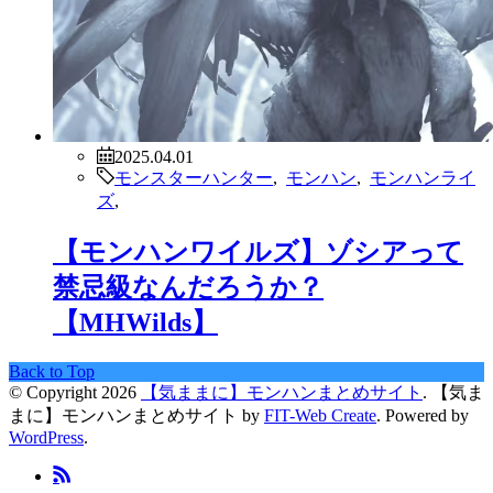
2025.04.01
モンスターハンター
,
モンハン
,
モンハンライ
ズ
,
【モンハンワイルズ】ゾシアって
禁忌級なんだろうか？
【MHWilds】
Back to Top
© Copyright 2026
【気ままに】モンハンまとめサイト
.
【気ま
まに】モンハンまとめサイト by
FIT-Web Create
. Powered by
WordPress
.