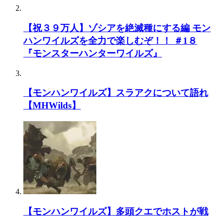
【祝３９万人】ゾシアを絶滅種にする編 モン
ハンワイルズを全力で楽しむぞ！！ ＃1８
『モンスターハンターワイルズ』
【モンハンワイルズ】スラアクについて語れ
【MHWilds】
【モンハンワイルズ】多頭クエでホストが戦