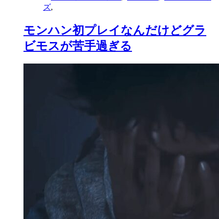
ズ
,
モンハン初プレイなんだけどグラ
ビモスが苦手過ぎる