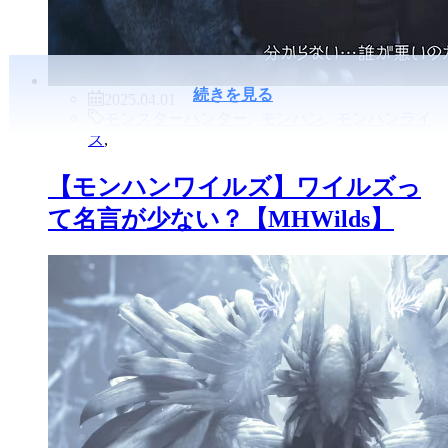
続きを見る
2025.04.01
モンスターハンター
,
モンハン
,
モンハンライ
ズ
,
【モンハンワイルズ】ワイルズっ
て名言が少ない？【MHWilds】