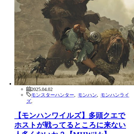
2025.04.02
モンスターハンター
,
モンハン
,
モンハンライ
ズ
,
【モンハンワイルズ】多頭クエで
ホストが戦ってるところに来ない