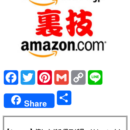
Facebook
Twitter
Pinterest
Gmail
Copy
Line
Link
共
Share
有