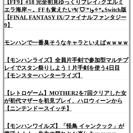
【FF9】#18 完全初見ゆっくりプレイ♪クエルミ
エラ海岸～。FFも覚えたい٩(ˊᗜˋ*)و✧*｡Switch版
【FINAL FANTASY IX/ファイナルファンタジー
9】
モンハンで一番臭そうなキャラといえばｗｗｗｗ
【モンハンライズ】全員片手剣で参加型マルチプ
レイでスタン祭りしよう！片手剣を使う4日目
【モンスターハンターライズ】
【レトロゲーム】MOTHER2を7回クリアした女
が初代マザーを初見プレイ、ハロウィーンから
【ニンテンドースイッチ】
【モンハンワイルズ】「怪鳥 イャンクック」が