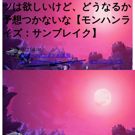
ツは欲しいけど、どうなるか
予想つかないな【モンハンラ
イズ：サンブレイク】
2022.04.04
モンハン2Chまとめ速報
モンスターハンター
,
モンハン
,
モンハンライズ