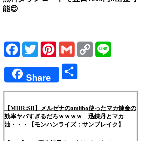
能😊
Facebook
Twitter
Pinterest
Gmail
Copy
Line
Link
共
Share
有
【MHR:SB】メルゼナのamiibo使ったマカ錬金の
効率ヤバすぎるだろｗｗｗｗ 迅錬丹とマカ
油・・・【モンハンライズ：サンブレイク】