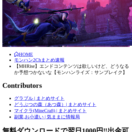
HOME
モンハン2Chまとめ速報
【MHRise】エンドコンテンツは欲しいけど、どうなる
か予想つかないな【モンハンライズ：サンブレイク】
Contributors
グラブル | まとめサイト
どうぶつの森（あつ森）| まとめサイト
マイクラ(MineCraft) | まとめサイト
副業,お小遣い | 気ままに情報局
無料ダウンロードで翌日1000円‼️出金可