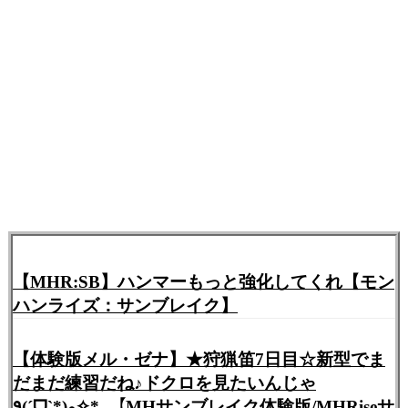
【MHR:SB】ハンマーもっと強化してくれ【モン
ハンライズ：サンブレイク】
【体験版メル・ゼナ】★狩猟笛7日目☆新型でま
だまだ練習だね♪ドクロを見たいんじゃ
٩(ˊᗜˋ*)و✧*｡【MHサンブレイク体験版/MHRiseサ