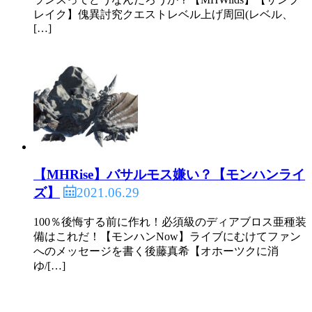
レイク】傀異討究クエストレベル上げ周回(レベル、
[…]
【MHRise】バサルモス嫌い？【モンハンライ
2021.06.29
ズ】
100％後悔する前に作れ！必須級のディアブロス亜種装
備はこれだ！【モンハンNow】ライブにむけてファン
へのメッセージを書く後藤真希【オホーツクに消
ゆ/[…]