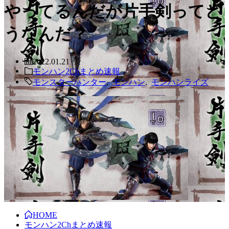
やってるんだが片手剣ってど
うなんだ？
2022.01.21
モンハン2Chまとめ速報
モンスターハンター
,
モンハン
,
モンハンライズ
HOME
モンハン2Chまとめ速報