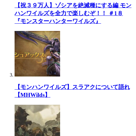
【祝３９万人】ゾシアを絶滅種にする編 モン
ハンワイルズを全力で楽しむぞ！！ ＃1８
『モンスターハンターワイルズ』
【モンハンワイルズ】スラアクについて語れ
【MHWilds】