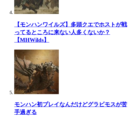
【モンハンワイルズ】多頭クエでホストが戦
ってるところに来ない人多くないか？
【MHWilds】
モンハン初プレイなんだけどグラビモスが苦
手過ぎる