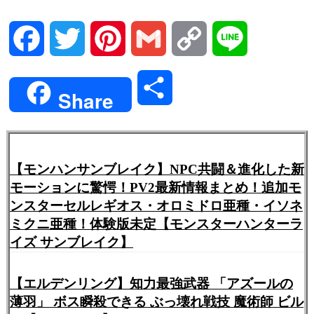
Facebook
Twitter
Pinterest
Gmail
Copy
Line
Link
共
Share
有
【モンハンサンブレイク】NPC共闘＆進化した新
モーションに驚愕！PV2最新情報まとめ！追加モ
ンスターセルレギオス・オロミドロ亜種・イソネ
ミクニ亜種！体験版未定【モンスターハンターラ
イズ サンブレイク】
【エルデンリング】知力最強武器 「アズールの
薄羽」 ボス瞬殺できる ぶっ壊れ戦技 魔術師 ビル