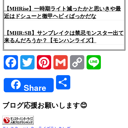
【MHRise】一時期ライト減ったかと思いきや最
近はドシューと徹甲ヘビィばっかだな
【MHR:SB】サンブレイクは禁忌モンスター出て
来るんだろうか？【モンハンライズ】
Facebook
Twitter
Pinterest
Gmail
Copy
Line
Link
共
Share
有
ブログ応援お願いします😊