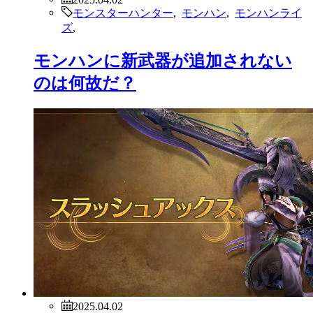
モンスターハンター
,
モンハン
,
モンハンライ
ズ
,
モンハンに新武器が追加されない
のは何故だ？
2025.04.02