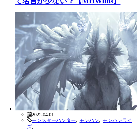
て名言が少ない？【MHWilds】
2025.04.01
モンスターハンター
,
モンハン
,
モンハンライ
ズ
,