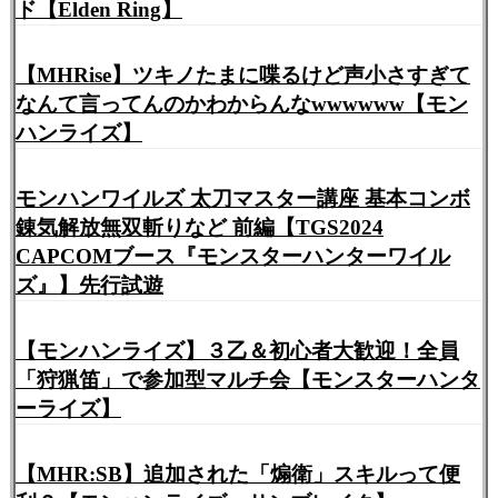
ド【Elden Ring】
【MHRise】ツキノたまに喋るけど声小さすぎて
なんて言ってんのかわからんなwwwwww【モン
ハンライズ】
モンハンワイルズ 太刀マスター講座 基本コンボ
錬気解放無双斬りなど 前編【TGS2024
CAPCOMブース『モンスターハンターワイル
ズ』】先行試遊
【モンハンライズ】３乙＆初心者大歓迎！全員
「狩猟笛」で参加型マルチ会【モンスターハンタ
ーライズ】
【MHR:SB】追加された「煽衛」スキルって便