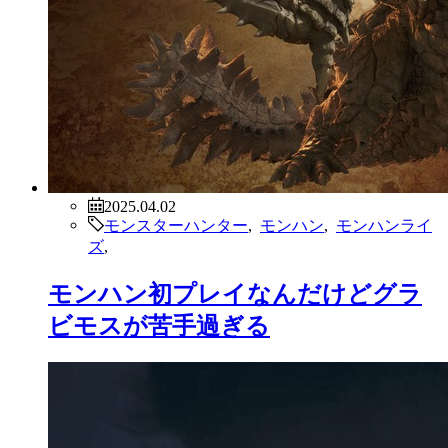
2025.04.02
モンスターハンター
,
モンハン
,
モンハンライ
ズ
,
モンハン初プレイなんだけどグラ
ビモスが苦手過ぎる