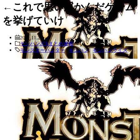
←これで思い浮かんだゲーム
を挙げていけ
2021.11.20
モンハン2Chまとめ速報
モンスターハンター
,
モンハン
,
モンハンライズ