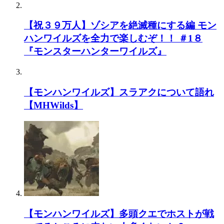
【祝３９万人】ゾシアを絶滅種にする編 モン
ハンワイルズを全力で楽しむぞ！！ ＃1８
『モンスターハンターワイルズ』
【モンハンワイルズ】スラアクについて語れ
【MHWilds】
【モンハンワイルズ】多頭クエでホストが戦