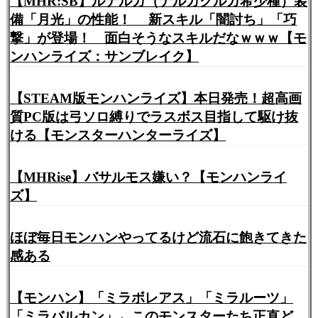
【MHR:SB】ルナルガ（ナルガクルガ希少種）装
備「月光」の性能！ 新スキル「闇討ち」「巧
撃」が登場！ 面白そうなスキルだなｗｗｗ【モ
ンハンライズ：サンブレイク】
【STEAM版モンハンライズ】本日発売！超高画
質PC版は弓ソロ縛りでラスボス目指して駆け抜
ける【モンスターハンターライズ】
【MHRise】バサルモス嫌い？【モンハンライ
ズ】
ほぼ毎日モンハンやってるけど流石に飽きてきた
感ある
【モンハン】「ミラボレアス」「ミラルーツ」
「ミラバルカン」←このモンスターたち正直ど