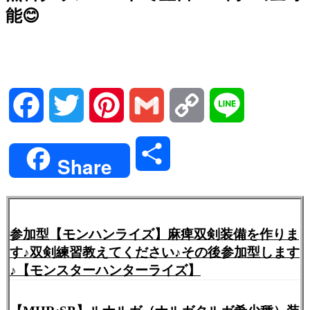
能😊
Facebook
Twitter
Pinterest
Gmail
Copy
Line
Link
共
Share
有
参加型【モンハンライズ】麻痺双剣装備を作りま
す♪双剣練習教えてください♪その後参加型します
♪【モンスターハンターライズ】