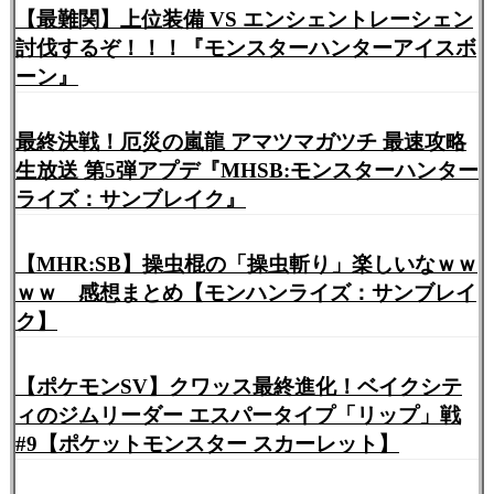
【最難関】上位装備 VS エンシェントレーシェン
討伐するぞ！！！『モンスターハンターアイスボ
ーン』
最終決戦！厄災の嵐龍 アマツマガツチ 最速攻略
生放送 第5弾アプデ『MHSB:モンスターハンター
ライズ：サンブレイク』
【MHR:SB】操虫棍の「操虫斬り」楽しいなｗｗ
ｗｗ 感想まとめ【モンハンライズ：サンブレイ
ク】
【ポケモンSV】クワッス最終進化！ベイクシテ
ィのジムリーダー エスパータイプ「リップ」戦
#9【ポケットモンスター スカーレット】