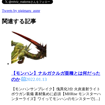
Tweets by nigimaru_asmr
関連する記事
【モンハン】ナルガクルガ亜種とは何だった
2022.01.13
のか
【モンハンサンブレイク】傀異化3分 火炎速射ライト
ボウガン装備 素材集めに必須【MHRise モンスターハ
ンターライズ】ワイってモンハンのモンスターで[…]