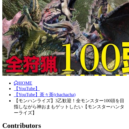
HOME
【YouTube】
【YouTube】茶々茶(chachacha)
【モンハンライズ】3乙歓迎！全モンスター100頭を目
指しながら神おまもゲットしたい【モンスターハンタ
ーライズ】
Contributors