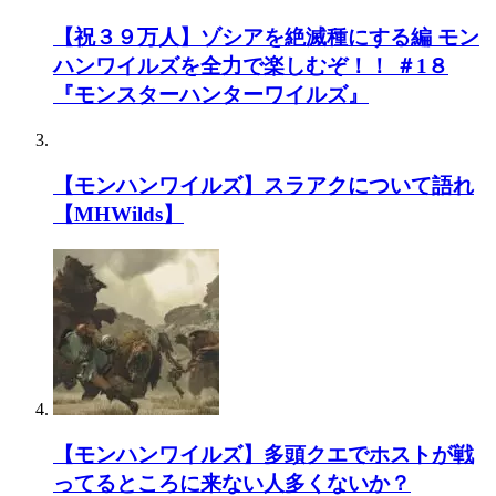
【祝３９万人】ゾシアを絶滅種にする編 モン
ハンワイルズを全力で楽しむぞ！！ ＃1８
『モンスターハンターワイルズ』
【モンハンワイルズ】スラアクについて語れ
【MHWilds】
【モンハンワイルズ】多頭クエでホストが戦
ってるところに来ない人多くないか？