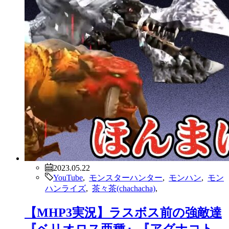
2023.05.22
YouTube
,
モンスターハンター
,
モンハン
,
モン
ハンライズ
,
茶々茶(chachacha)
,
【MHP3実況】ラスボス前の強敵達