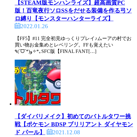
【STEAM版モンハンライズ】超高画質PC
版！百竜夜行ソロSSをだせる装備を作る弓ソ
ロ縛り【モンスターハンターライズ】
2022.01.26
【FF5】#11 完全初見ゆっくりプレイ♪ムーアの村でお
買い物お金集めとレベリング。FFも覚えたい
٩(ˊᗜˋ*)و✧*｡SFC版【FINAL FANT[…]
【ダイパリメイク】初めてのバトルタワー挑
戦【ポケモン BDSP ブリリアント ダイヤモン
2021.12.08
ド パール】