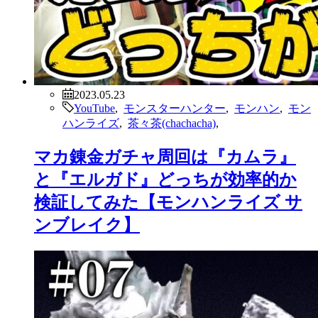
2023.05.23
YouTube
,
モンスターハンター
,
モンハン
,
モン
ハンライズ
,
茶々茶(chachacha)
,
マカ錬金ガチャ周回は『カムラ』
と『エルガド』どっちが効率的か
検証してみた【モンハンライズ サ
ンブレイク】