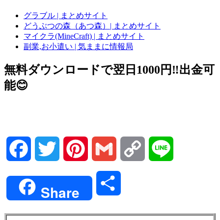
グラブル | まとめサイト
どうぶつの森（あつ森）| まとめサイト
マイクラ(MineCraft) | まとめサイト
副業,お小遣い | 気ままに情報局
無料ダウンロードで翌日1000円‼️出金可
能😊
Facebook
Twitter
Pinterest
Gmail
Copy
Line
Link
共
Share
有