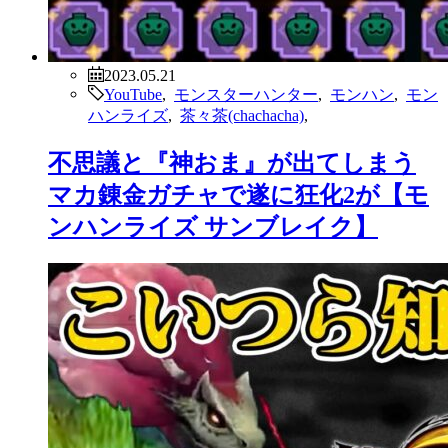
2023.05.21
YouTube
,
モンスターハンター
,
モンハン
,
モン
ハンライズ
,
茶々茶(chachacha)
,
不思議と『神おま』が出てしまう
マカ錬金ガチャで遂に狂化2が【モ
ンハンライズ サンブレイク】