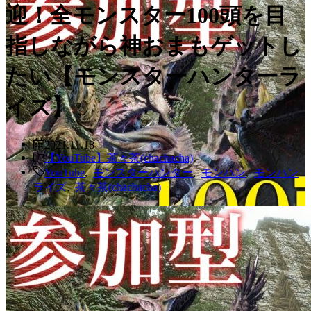
迎！全モンスター100頭を目
指しながら神おまもゲットし
たい【モンスターハンターラ
イズ】
2021.11.18
【YouTube】茶々茶(chachacha)
YouTube
,
モンスターハンター
,
モンハン
,
モンハン
ライズ
,
茶々茶(chachacha)