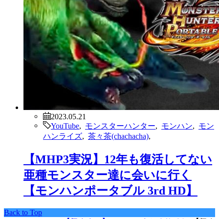
2023.05.21
YouTube
,
モンスターハンター
,
モンハン
,
モン
ハンライズ
,
茶々茶(chachacha)
,
【MHP3実況】12年も復活してない
亜種モンスター達に会いに行く
【モンハンポータブル 3rd HD】
Back to Top