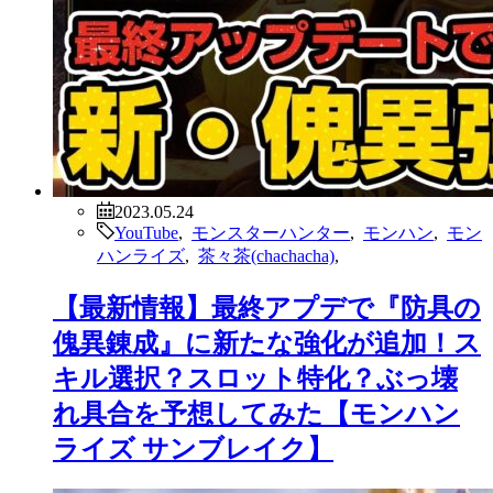
2023.05.24
YouTube
,
モンスターハンター
,
モンハン
,
モン
ハンライズ
,
茶々茶(chachacha)
,
【最新情報】最終アプデで『防具の
傀異錬成』に新たな強化が追加！ス
キル選択？スロット特化？ぶっ壊
れ具合を予想してみた【モンハン
ライズ サンブレイク】