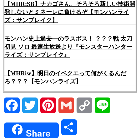
【MHR:SB】ナカゴさん、そろそろ新しい技術開
発しないとミネーレに負けるぞ【モンハンライ
ズ：サンブレイク】
モンハン史上過去一のラスボス！ ？？？戦 太刀
初見 ソロ 最速生放送より『モンスターハンター
ライズ：サンブレイク』
【MHRise】明日のイベクエって何がくるんだ
ろ？？？【モンハンライズ】
Facebook
Twitter
Pinterest
Gmail
Copy
Line
Link
共
Share