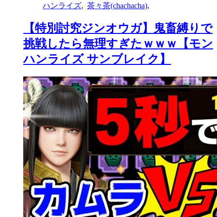
ハンライズ
,
茶々茶(chachacha)
,
【特別討究ジンオウガ】鬼畜縛りで
挑戦したら無理すぎたｗｗｗ【モン
ハンライズ サンブレイク】