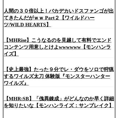
人間の３０倍以上！バカデカいドスファンゴが出
てきたんだがｗｗ Part２【ワイルドハー
ツ/WILD HEARTS】
【MHRise】こうなるのを見越して有料でエンド
コンテンツ用意しとけよwwwwww【モンハンラ
イズ】
【史上最強】たった９分でレ・ダウをソロで狩猟
するワイルズ太刀 体験版『モンスターハンター
ワイルズ』
【MHR:SB】「傀異錬成」がどんなのか早く詳細
を知りたいな【モンハンライズ：サンブレイク】