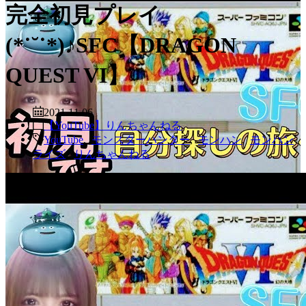
完全初見プレイ
(*˙˘˙*)♪SFC【DRAGON
QUEST VI】
2021.11.06
【YouTube】りんちゃんねる
YouTube
,
モンスターハンター
,
モンハン
,
モンハン
ライズ
,
りんちゃんねる