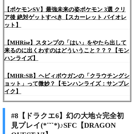
【ポケモンSV】最強未来の姿ポケモン 3選 クリ
ア後 絶対ゲットすべき【スカーレット バイオレ
ット】
【MHRise】スタンプの「はい」をやたら出して
来るのに出くわすのはどういうこと？？？【モン
ハンライズ】
【MHR:SB】ヘビィボウガンの「クラウチングシ
ョット」って微妙？【モンハンライズ：サンブレ
イク】
#8【ドラクエ6】幻の大地☆完全初
見プレイ(*˙˘˙*)♪SFC【DRAGON