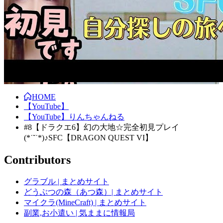
HOME
【YouTube】
【YouTube】りんちゃんねる
#8【ドラクエ6】幻の大地☆完全初見プレイ
(*˙˘˙*)♪SFC【DRAGON QUEST VI】
Contributors
グラブル | まとめサイト
どうぶつの森（あつ森）| まとめサイト
マイクラ(MineCraft) | まとめサイト
副業,お小遣い | 気ままに情報局