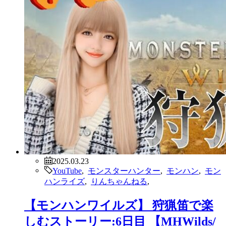
2025.03.23
YouTube
,
モンスターハンター
,
モンハン
,
モン
ハンライズ
,
りんちゃんねる
,
【モンハンワイルズ】 狩猟笛で楽
しむストーリー:6日目 【MHWilds/