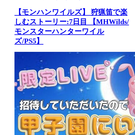
【モンハンワイルズ】 狩猟笛で楽
しむストーリー:7日目 【MHWilds/
モンスターハンターワイル
ズ/PS5】