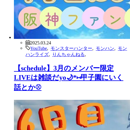
2025.03.24
YouTube
,
モンスターハンター
,
モンハン
,
モン
ハンライズ
,
りんちゃんねる
,
【schedule】3月のメンバー限定
LIVEは雑談だyo🌙*⑅甲子園にいく
話とか⚾️