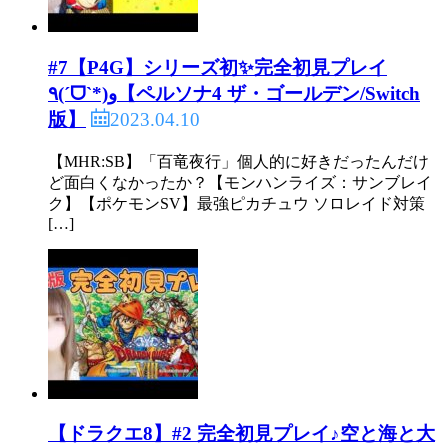
#7【P4G】シリーズ初✨完全初見プレイ
٩(ˊᗜˋ*)و【ペルソナ4 ザ・ゴールデン/Switch
2023.04.10
版】
【MHR:SB】「百竜夜行」個人的に好きだったんだけ
ど面白くなかったか？【モンハンライズ：サンブレイ
ク】【ポケモンSV】最強ピカチュウ ソロレイド対策
[…]
【ドラクエ8】#2 完全初見プレイ♪空と海と大