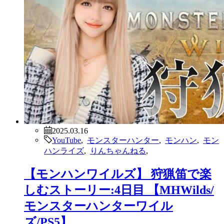
2025.03.16
YouTube
,
モンスターハンター
,
モンハン
,
モン
ハンライズ
,
りんちゃんねる
,
【モンハンワイルズ】 狩猟笛で楽
しむストーリー:4日目 【MHWilds/
モンスターハンターワイル
ズ/PS5】