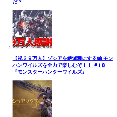
だ？
【祝３９万人】ゾシアを絶滅種にする編 モン
ハンワイルズを全力で楽しむぞ！！ ＃1８
『モンスターハンターワイルズ』