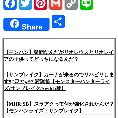
Facebook
Twitter
Pinterest
Gmail
Copy
Line
Link
共
Share
有
【モンハン】疑問なんだがリオレウスとリオレイ
アの子供ってどっちになるんだ？
【サンブレイク】カーナが来るのでリハビリしま
す٩(ˊᗜˋ*)و✧* 狩猟笛【モンスターハンターライ
ズ:サンブレイク/Switch版】
【MHR:SB】スラアクって何が強化されたんだ？
【モンハンライズ：サンブレイク】