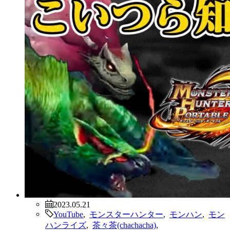
2023.05.21
YouTube
,
モンスターハンター
,
モンハン
,
モン
ハンライズ
,
茶々茶(chachacha)
,