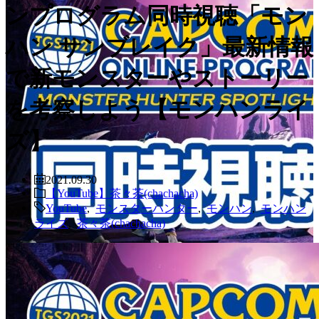
ンプログラム同時視聴「モン
ハン サンブレイク」最新情報
で新モンスターやストーリー
を考察しよう【モンハンライ
ズ】
2021.09.30
【YouTube】茶々茶(chachacha)
YouTube
,
モンスターハンター
,
モンハン
,
モンハン
ライズ
,
茶々茶(chachacha)