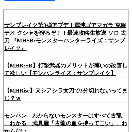
有
サンブレイク第3弾アプデ！渾沌ゴアマガラ 克服
テオ クシャを狩るぞ！！最速攻略生放送 ソロ 太
刀 『MHSB:モンスターハンターライズ：サンブ
レイク』
【MHR:SB】打撃武器のメリットが薄いの改善し
て欲しい【モンハンライズ：サンブレイク】
【MHRise】ヌシアシラ太刀で3分切れないってま
じ？ｗ
モンハン「わからないモンスターはすべて古龍」
←わかる 武具屋「古龍の血を持ってこい」←わ
からない