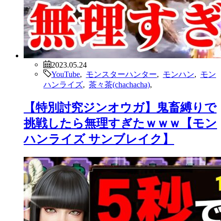
2023.05.24
YouTube
,
モンスターハンター
,
モンハン
,
モン
ハンライズ
,
茶々茶(chachacha)
,
【特別討究ジンオウガ】鬼畜縛りで
挑戦したら無理すぎたｗｗｗ【モン
ハンライズ サンブレイク】