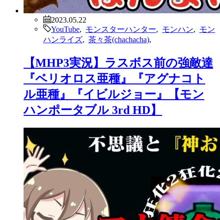
2023.05.22
YouTube
,
モンスターハンター
,
モンハン
,
モン
ハンライズ
,
茶々茶(chachacha)
,
【MHP3実況】ラスボス前の強敵達
『ベリオロス亜種』『アグナコト
ル亜種』『イビルジョー』【モン
ハンポータブル 3rd HD】