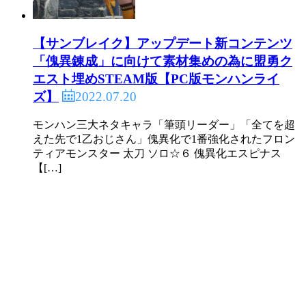
【サンブレイク】アップデート新コンテンツ
「傀異錬成」に向けて素材集めの為に盟勇ク
エスト埋めSTEAM版【PC版モンハンライ
2022.07.20
ズ】
モンハン三大ネタキャラ「筆頭リーダー」「全てを超
えた先で1乙おじさん」傀異化で1番強化されたフロン
ティアモンスター 太刀 ソロ☆６ 傀異化エスピナス
【[…]