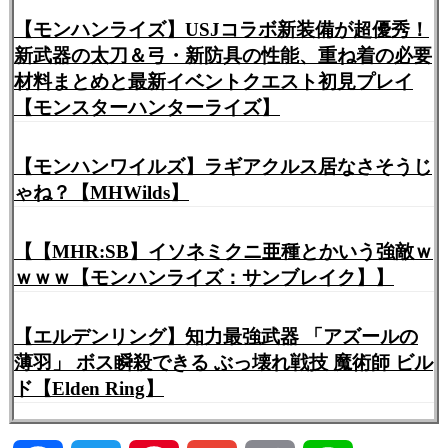
【モンハンライズ】USJコラボ新装備が超優秀！
新武器の太刀＆弓・新防具の性能、重ね着の必要
材料まとめと最新イベントクエスト初見プレイ
【モンスターハンターライズ】
【モンハンワイルズ】ラギアクルス居なさそうじ
ゃね？【MHWilds】
【【MHR:SB】イソネミクニ亜種とかいう強敵ｗ
ｗｗｗ【モンハンライズ：サンブレイク】】
【エルデンリング】知力最強武器 「アズールの
薄羽」 ボス瞬殺できる ぶっ壊れ戦技 魔術師 ビル
ド【Elden Ring】