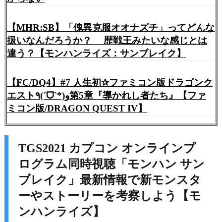
【MHR:SB】「傀異克服オオナズチ」ってどんな
扱いなんだろうか？ 歴戦王みたいな感じとは
違う？【モンハンライズ：サンブレイク】
【FC/DQ4】#7 人生初✰ファミコン版ドラゴンク
エスト٩(ˊᗜˋ*)و第5章『導かれし者たち』【ファ
ミコン版/DRAGON QUEST IV】
TGS2021 カプコン オンラインプ
ログラム同時視聴「モンハン サン
ブレイク」最新情報で新モンスタ
ーやストーリーを考察しよう【モ
ンハンライズ】