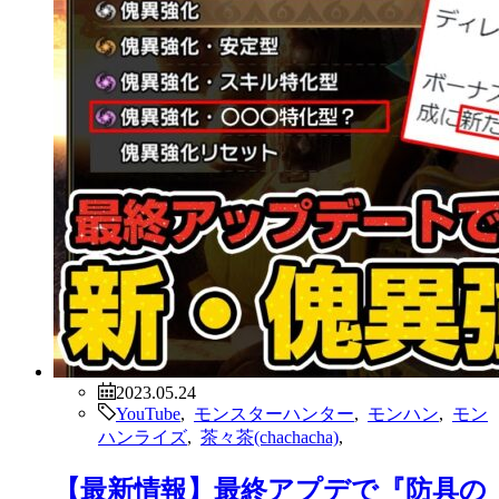
2023.05.24
YouTube
,
モンスターハンター
,
モンハン
,
モン
ハンライズ
,
茶々茶(chachacha)
,
【最新情報】最終アプデで『防具の