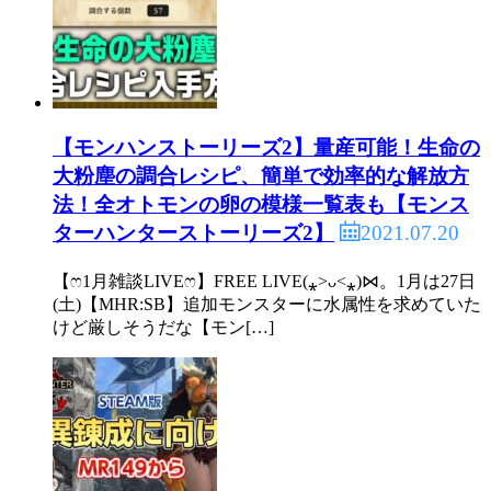
【モンハンストーリーズ2】量産可能！生命の
大粉塵の調合レシピ、簡単で効率的な解放方
法！全オトモンの卵の模様一覧表も【モンス
2021.07.20
ターハンターストーリーズ2】
【ෆ1月雑談LIVEෆ】FREE LIVE(⁎˃ᴗ˂⁎)⋈。1月は27日
(土)【MHR:SB】追加モンスターに水属性を求めていた
けど厳しそうだな【モン[…]