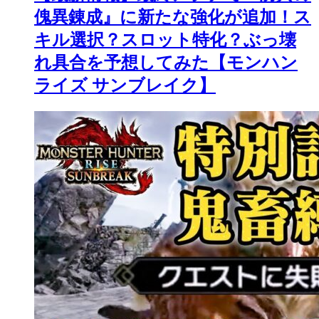
傀異錬成』に新たな強化が追加！ス
キル選択？スロット特化？ぶっ壊
れ具合を予想してみた【モンハン
ライズ サンブレイク】