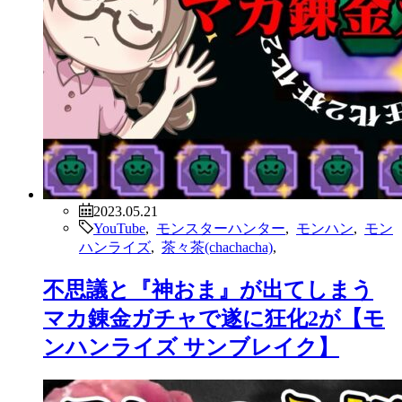
2023.05.21
YouTube
,
モンスターハンター
,
モンハン
,
モン
ハンライズ
,
茶々茶(chachacha)
,
不思議と『神おま』が出てしまう
マカ錬金ガチャで遂に狂化2が【モ
ンハンライズ サンブレイク】