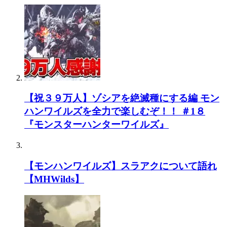
【祝３９万人】ゾシアを絶滅種にする編 モン
ハンワイルズを全力で楽しむぞ！！ ＃1８
『モンスターハンターワイルズ』
【モンハンワイルズ】スラアクについて語れ
【MHWilds】