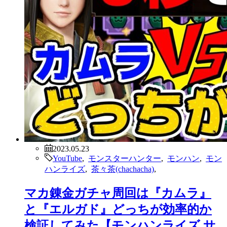
2023.05.23
YouTube
,
モンスターハンター
,
モンハン
,
モン
ハンライズ
,
茶々茶(chachacha)
,
マカ錬金ガチャ周回は『カムラ』
と『エルガド』どっちが効率的か
検証してみた【モンハンライズ サ