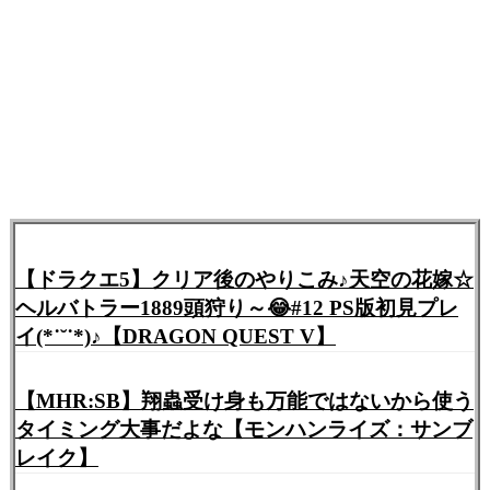
【ドラクエ5】クリア後のやりこみ♪天空の花嫁☆
ヘルバトラー1889頭狩り～😂#12 PS版初見プレ
イ(*˙˘˙*)♪【DRAGON QUEST V】
【MHR:SB】翔蟲受け身も万能ではないから使う
タイミング大事だよな【モンハンライズ：サンブ
レイク】