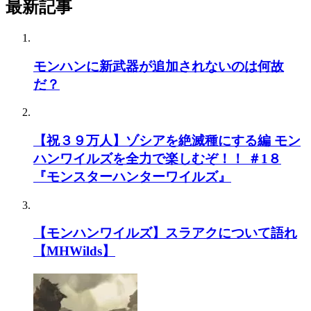
最新記事
モンハンに新武器が追加されないのは何故
だ？
【祝３９万人】ゾシアを絶滅種にする編 モン
ハンワイルズを全力で楽しむぞ！！ ＃1８
『モンスターハンターワイルズ』
【モンハンワイルズ】スラアクについて語れ
【MHWilds】