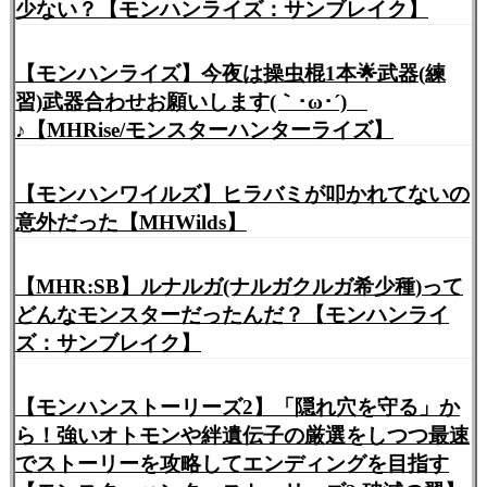
少ない？【モンハンライズ：サンブレイク】
【モンハンライズ】今夜は操虫棍1本🌟武器(練
習)武器合わせお願いします(｀･ω･´)ゞ
♪【MHRise/モンスターハンターライズ】
【モンハンワイルズ】ヒラバミが叩かれてないの
意外だった【MHWilds】
【MHR:SB】ルナルガ(ナルガクルガ希少種)って
どんなモンスターだったんだ？【モンハンライ
ズ：サンブレイク】
【モンハンストーリーズ2】「隠れ穴を守る」か
ら！強いオトモンや絆遺伝子の厳選をしつつ最速
でストーリーを攻略してエンディングを目指す