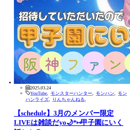
2025.03.24
YouTube
,
モンスターハンター
,
モンハン
,
モン
ハンライズ
,
りんちゃんねる
,
【schedule】3月のメンバー限定
LIVEは雑談だyo🌙*⑅甲子園にいく