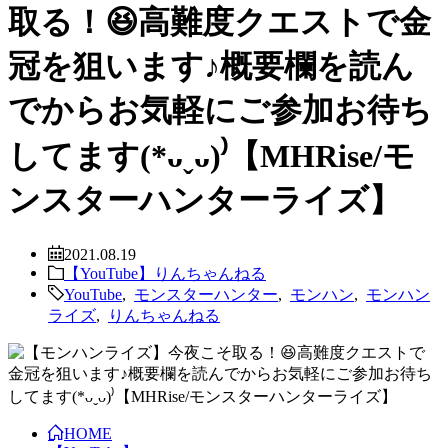
取る！😆高難度クエストで金
冠を狙います♪概要欄を読ん
でからお気軽にご参加お待ち
してます(*ᴗˬᴗ)⁾【MHRise/モ
ンスターハンターライズ】
2021.08.19
【YouTube】りんちゃんねる
YouTube
,
モンスターハンター
,
モンハン
,
モンハン
ライズ
,
りんちゃんねる
HOME