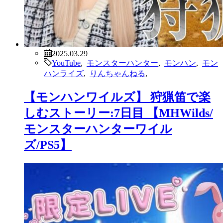
2025.03.29
YouTube
,
モンスターハンター
,
モンハン
,
モン
ハンライズ
,
りんちゃんねる
,
【モンハンワイルズ】 狩猟笛で楽
しむストーリー:7日目 【MHWilds/
モンスターハンターワイル
ズ/PS5】