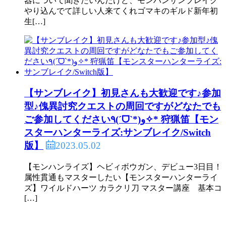
器について聞きたいんだけど、モンハンサンブレイク
やり込んでて詳しい人来てくれゴマキのギルド新年初
生[…]
【サンブレイク】初見さんも大歓迎です♪参加
型♪傀異討究クエストの周回ですがどなたでも
ご参加してください٩(ˊᗜˋ*)و✧* 狩猟笛【モン
スターハンターライズ:サンブレイク/Switch
2023.05.02
版】
【モンハンライズ】ヘビィボウガン、デビュー3日目！
属性貫通もマスターしたい【モンスターハンターライ
ズ】ワイルドハーツ カラクリ刀 マスター講座 基本コ
[…]