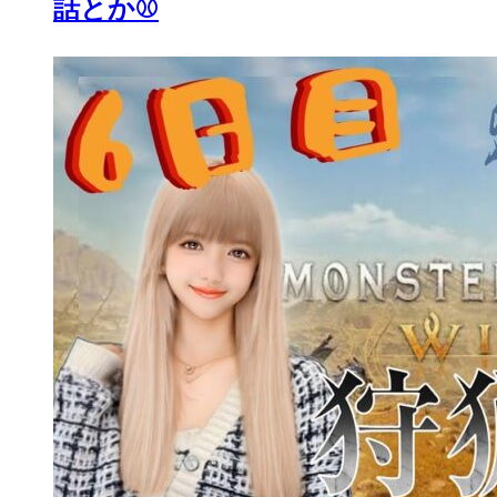
話とか⚾️