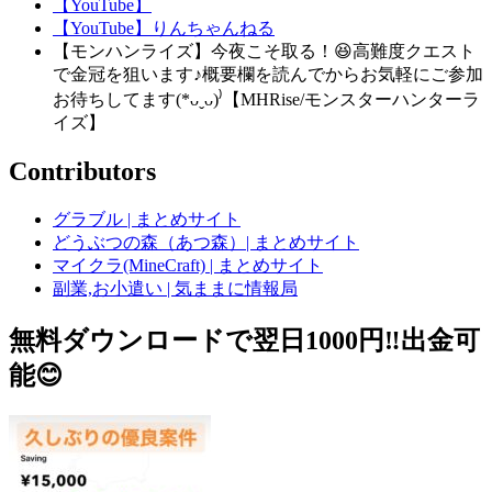
【YouTube】
【YouTube】りんちゃんねる
【モンハンライズ】今夜こそ取る！😆高難度クエスト
で金冠を狙います♪概要欄を読んでからお気軽にご参加
お待ちしてます(*ᴗˬᴗ)⁾【MHRise/モンスターハンターラ
イズ】
Contributors
グラブル | まとめサイト
どうぶつの森（あつ森）| まとめサイト
マイクラ(MineCraft) | まとめサイト
副業,お小遣い | 気ままに情報局
無料ダウンロードで翌日1000円‼️出金可
能😊