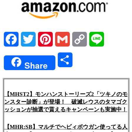
Facebook
Twitter
Pinterest
Gmail
Copy
Line
Link
共
Share
有
【MHST2】モンハンストーリーズ2「ツキノのモ
ンスター診断」が登場！ ​破滅レウスのタマゴク
ッションが抽選で貰えるキャンペーンも実施中！​
【MHR:SB】マルチでヘビィボウガン使ってる人