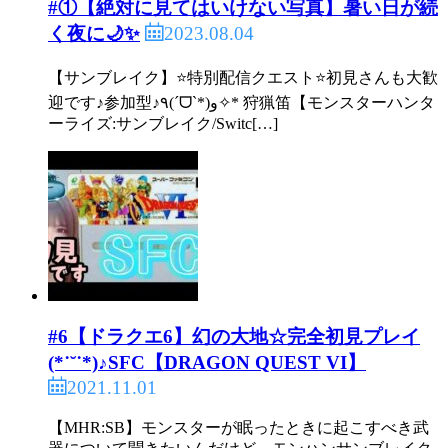
#①【絶対に見てはいけない写真】暑い日が続
2023.08.04
く夜に🌙✨
【サンブレイク】⭐️特別配信クエスト⭐️初見さんも大歓
迎です♪参加型♪٩(ˊᗜˋ*)و✧* 狩猟笛【モンスターハンタ
ーライズ:サンブレイク/Switc[…]
#6【ドラクエ6】幻の大地☆完全初見プレイ
(*˙˘˙*)♪SFC【DRAGON QUEST VI】
2021.11.01
【MHR:SB】モンスターが眠ったときに起こすべき武