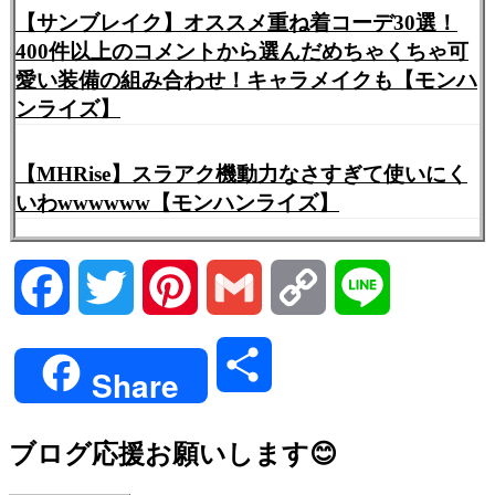
【サンブレイク】オススメ重ね着コーデ30選！
400件以上のコメントから選んだめちゃくちゃ可
愛い装備の組み合わせ！キャラメイクも【モンハ
ンライズ】
【MHRise】スラアク機動力なさすぎて使いにく
いわwwwwww【モンハンライズ】
Facebook
Twitter
Pinterest
Gmail
Copy
Line
Link
共
Share
有
ブログ応援お願いします😊