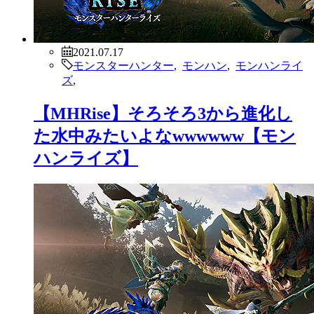
2021.07.17
モンスターハンター
,
モンハン
,
モンハンライ
ズ
,
【MHRise】PVEのモンハンで武器
調整って必要か？？？【モンハンラ
イズ】