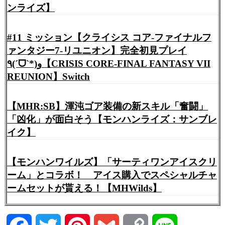
ンライズ】
#11 ミッション【クライシス コア-ファイナルフ
ァンタジー7-リユニオン】完全初見プレイ
٩(ˊᗜˋ*)و【CRISIS CORE-FINAL FANTASY VII
REUNION】Switch
【MHR:SB】渾沌ゴア装備の新スキル「奮闘」
「凶化」が面白そう【モンハンライズ：サンブレ
イク】
【モンハンワイルズ】「サーティワンアイスクリ
ーム」とコラボ！ アイス購入でスペシャルチャ
ームセットが貰える！【MHWilds】