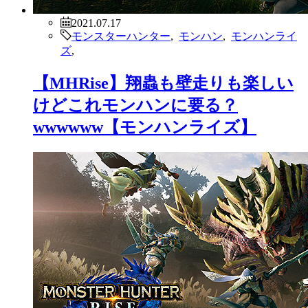
2021.07.17
モンスターハンター
,
モンハン
,
モンハンライ
ズ
,
【MHRise】そろそろ3から進化し
た水中みたいよなwwwwww【モン
ハンライズ】