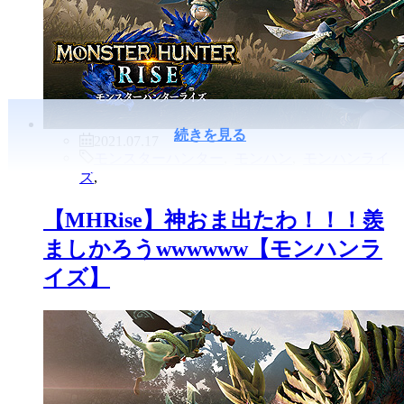
続きを見る
2021.07.17
モンスターハンター
,
モンハン
,
モンハンライ
ズ
,
【MHRise】チャアクが強化、修正
されて楽しくなったら起こしてく
れwwwwww【モンハンライズ】
Back to Top