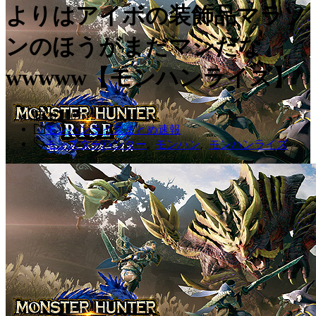
よりはアイボの装飾品マラソ
ンのほうがまだマシだな
wwwww【モンハンライズ】
2021.07.12
モンハンライズまとめ速報
モンスターハンター
,
モンハン
,
モンハンライズ