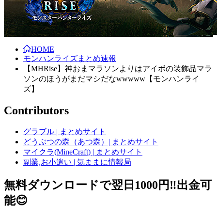
HOME
モンハンライズまとめ速報
【MHRise】神おまマラソンよりはアイボの装飾品マラ
ソンのほうがまだマシだなwwwww【モンハンライ
ズ】
Contributors
グラブル | まとめサイト
どうぶつの森（あつ森）| まとめサイト
マイクラ(MineCraft) | まとめサイト
副業,お小遣い | 気ままに情報局
無料ダウンロードで翌日1000円‼️出金可
能😊