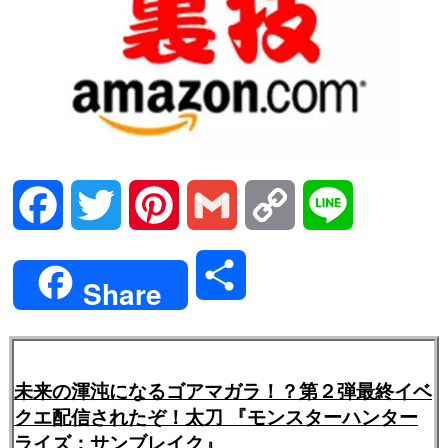
Facebook
Twitter
Pinterest
Gmail
Copy
Line
Link
共
Share
有
未来の渾沌になるゴアマガラ！？第２弾最終イベ
クエ配信されたぞ！太刀 『モンスターハンター
ライズ：サンブレイク』