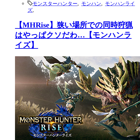
2021.07.17
モンスターハンター
,
モンハン
,
モンハンライ
ズ
,
【MHRise】翔蟲も壁走りも楽しい
けどこれモンハンに要る？
wwwwww【モンハンライズ】