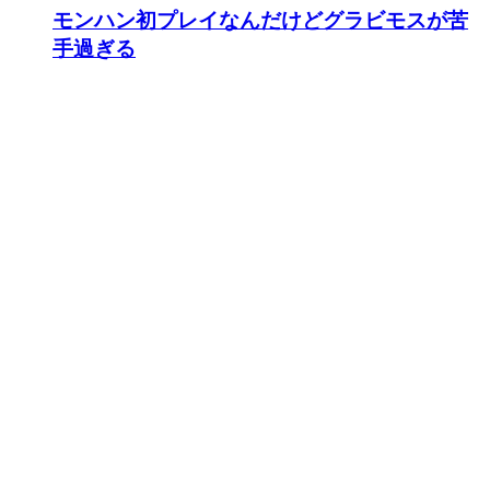
登録メディア一覧
【YouTube】ゴマキのギルド
(450)
【YouTube】タカティン
(783)
【YouTube】ホスター/Hoster
(425)
【YouTube】りんちゃんねる
(1,113)
【YouTube】茶々茶(chachacha)
(946)
ガルク速報(モンハン)
(292)
モンハン2Chまとめ速報
(4,538)
モンハンライズまとめ速報
(616)
アーカイブ
2025年4月
(9)