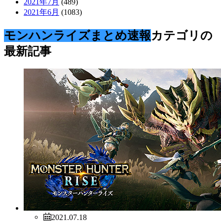
2021.07.18
モンスターハンター
,
モンハン
,
モンハンライ
ズ
,
【MHRise】狭い場所での同時狩猟
はやっぱクソだわ…【モンハンラ
イズ】