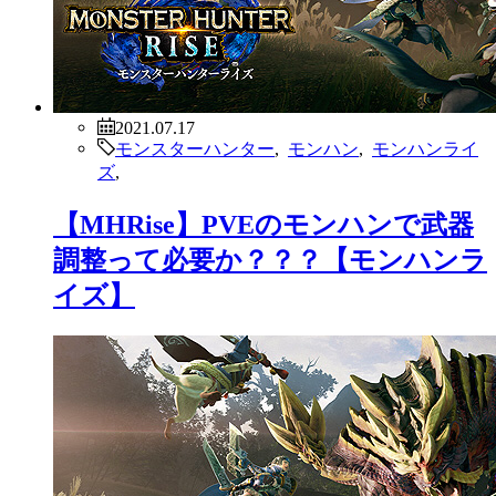
2021.07.17
モンスターハンター
,
モンハン
,
モンハンライ
ズ
,
【MHRise】神おま出たわ！！！羨
ましかろうwwwwww【モンハンラ
イズ】