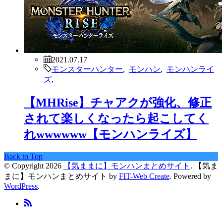
2021.07.17
モンスターハンター
,
モンハン
,
モンハンライ
ズ
,
【MHRise】チャアクが強化、修正
されて楽しくなったら起こしてく
れwwwwww【モンハンライズ】
Back to Top
© Copyright 2026
【気ままに】モンハンまとめサイト
.
【気ま
まに】モンハンまとめサイト by
FIT-Web Create
. Powered by
WordPress
.