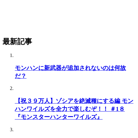
最新記事
モンハンに新武器が追加されないのは何故
だ？
【祝３９万人】ゾシアを絶滅種にする編 モン
ハンワイルズを全力で楽しむぞ！！ ＃1８
『モンスターハンターワイルズ』