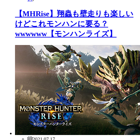
【MHRise】翔蟲も壁走りも楽しい
けどこれモンハンに要る？
wwwwww【モンハンライズ】
2021.07.17