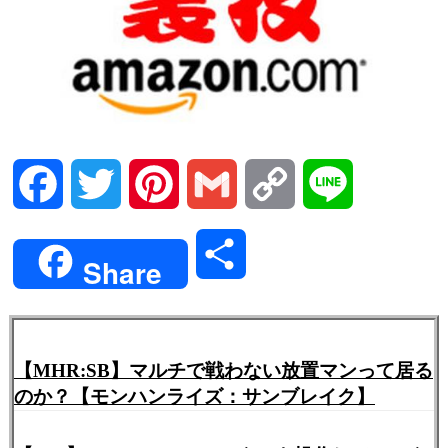
Facebook
Twitter
Pinterest
Gmail
Copy
Line
Link
共
Share
有
【MHR:SB】マルチで戦わない放置マンって居る
のか？【モンハンライズ：サンブレイク】