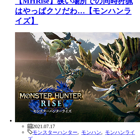
【MHRise】狭い場所での同時狩猟
はやっぱクソだわ…【モンハンラ
イズ】
2021.07.17
モンスターハンター
,
モンハン
,
モンハンライ
ズ
,