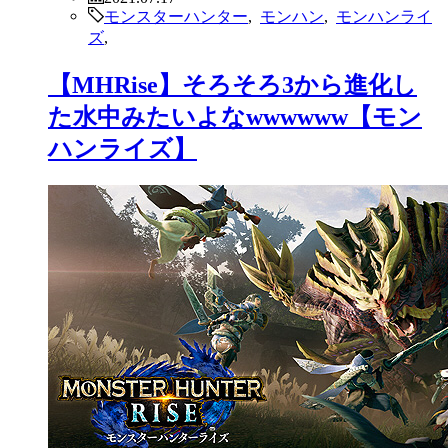
モンスターハンター
,
モンハン
,
モンハンライ
ズ
,
【MHRise】そろそろ3から進化し
た水中みたいよなwwwwww【モン
ハンライズ】