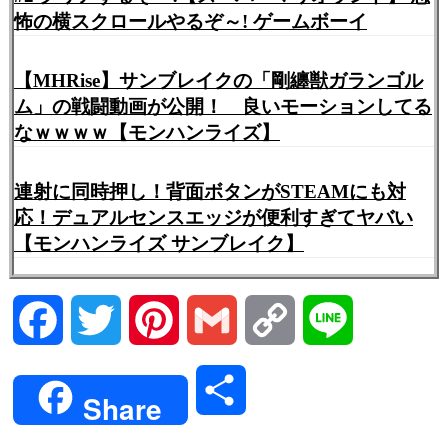
怖の横スクロールやるぞ～! ゲームボーイ
【MHRise】サンブレイクの「剛纏獣ガランゴル
ム」の戦闘動画が公開！ 良いモーションしてる
なｗｗｗｗ【モンハンライズ】
連射に同時押し！背面ボタンがSTEAMにも対
応！デュアルセンスエッジが便利すぎてヤバい
【モンハンライズ サンブレイク】
Facebook
Twitter
Pinterest
Gmail
Copy
Line
Link
共
Share
有