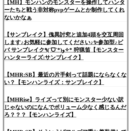
【MH】モンハンのモンスターを操作してハンタ
ーたちと戦う非対称pvpゲームとか制作してくれ
ないかなぁ
【サンブレイク】傀異討究と追加4頭を交互周回
します♪お気軽に参加してください♪✨参加型♪ビ
バ サンブレイク٩(ˊᗜˋ*)و✧* 狩猟笛【モンスター
ハンターライズ:サンブレイク】
【MHR:SB】最近の片手剣って話題にならなくな
い？【モンハンライズ：サンブレイク】
【MHRise】ライズって別にモンスター少ない訳
じゃないのになんでボリューム少なく感じるんだ
ろ？？？【モンハンライズ】