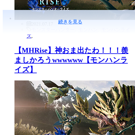
続きを見る
2021.07.17
モンスターハンター
,
モンハン
,
モンハンライ
ズ
,
【MHRise】神おま出たわ！！！羨
ましかろうwwwwww【モンハンラ
イズ】