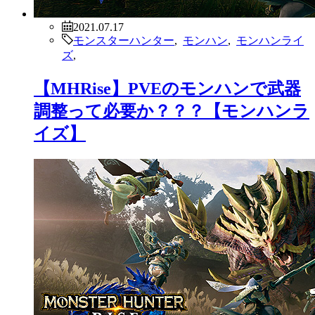
2021.07.17
モンスターハンター
,
モンハン
,
モンハンライ
ズ
,
【MHRise】PVEのモンハンで武器
調整って必要か？？？【モンハンラ
イズ】