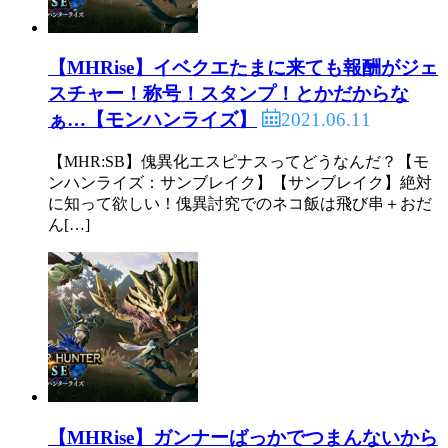
【MHRise】イベクエたまに来ても報酬がジェ
スチャー！称号！スタンプ！とかだからな
2021.06.11
ぁ…【モンハンライズ】
【MHR:SB】傀異化エスピナスってどうなんだ？【モ
ンハンライズ：サンブレイク】【サンブレイク】絶対
に知って欲しい！傀異討究でのネコ飯は飛び串＋おだ
ん[…]
【MHRise】ガンナーばっかでつまんないから