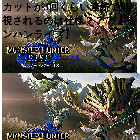
カットが3回くらい連続で無
視されるのは仕様？？？【モ
ンハンライズ】
2021.07.10
モンハンライズまとめ速報
モンスターハンター
,
モンハン
,
モンハンライズ