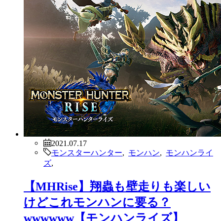
2021.07.17
モンスターハンター
,
モンハン
,
モンハンライ
ズ
,
【MHRise】翔蟲も壁走りも楽しい
けどこれモンハンに要る？
wwwwww【モンハンライズ】