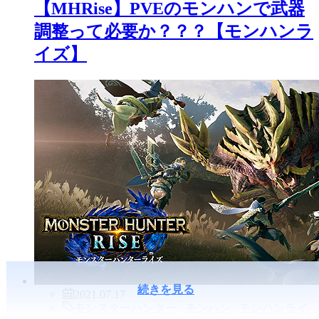
【MHRise】PVEのモンハンで武器
調整って必要か？？？【モンハンラ
イズ】
続きを見る
2021.07.17
モンスターハンター
,
モンハン
,
モンハンライ