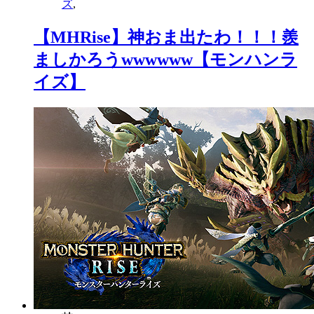
ズ
,
【MHRise】神おま出たわ！！！羨
ましかろうwwwwww【モンハンラ
イズ】