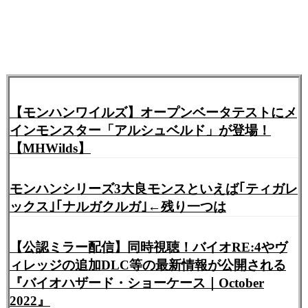
【モンハンワイルズ】オープンベータテストにメ
インモンスター「アルシュベルド」が登場！
【MHWilds】
モンハンシリーズ3大良モンスといえば｢ティガレ
ックス｣｢ナルガクルガ｣←残り一つは
【公認ミラー配信】同時視聴！バイオRE:4やヴ
ィレッジの追加DLC等の最新情報が公開される
『バイオハザード・ショーケース｜October
2022』