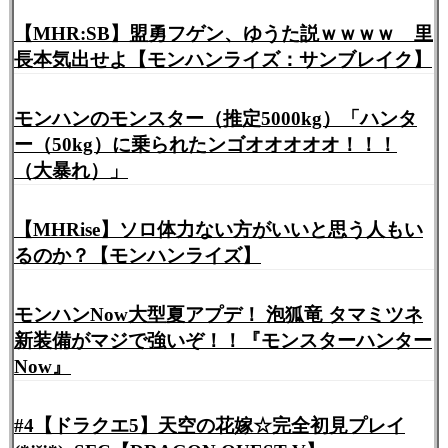
【MHR:SB】盟勇フゲン、ゆうた説ｗｗｗｗ 里
長本気出せよ【モンハンライズ：サンブレイク】
モンハンのモンスター（推定5000kg）「ハンタ
ー（50kg）に乗られたンゴオオオオオ！！！
（大暴れ）」
【MHRise】ソロ体力ない方がいいと思う人もい
るのか？【モンハンライズ】
モンハンNow大型夏アプデ！ 泡狐竜 タマミツネ
新装備がマジで強いぞ！！『モンスターハンター
Now』
#4【ドラクエ5】天空の花嫁☆完全初見プレイ