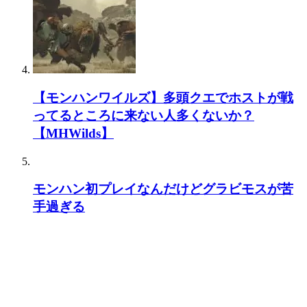
【モンハンワイルズ】多頭クエでホストが戦
ってるところに来ない人多くないか？
【MHWilds】
モンハン初プレイなんだけどグラビモスが苦
手過ぎる