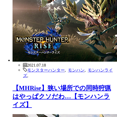
2021.07.18
モンスターハンター
,
モンハン
,
モンハンライ
ズ
,
【MHRise】狭い場所での同時狩猟
はやっぱクソだわ…【モンハンラ
イズ】