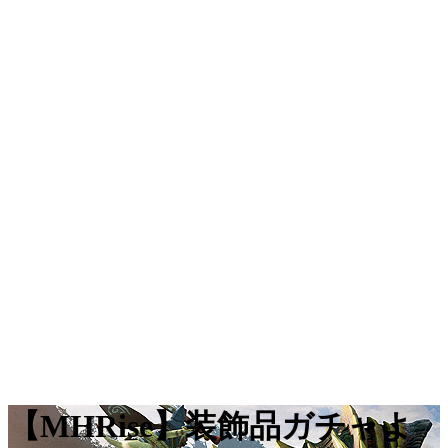
【MHRise】装飾品ガチャよ