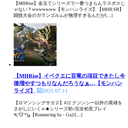
【MHRise】金玉てシリーズで一番つまらんラスボスじ
ゃない？wwwwwww【モンハンライズ】【MHR:SB】
闘技大会のガランゴルムが無理すぎるんだが[…]
【MHRise】イベクエに百竜の項目できたし今
後増やすつもりなんだろうなぁ…【モンハン
2021.07.11
ライズ】
【ロマンシングサガ２】#22 クジンシー以外の英雄を
さがしにいく⚔️★シリーズ初♪完全初見プレイ
٩(ˊᗜˋ*)و【Romancing Sa・Ga2/[…]