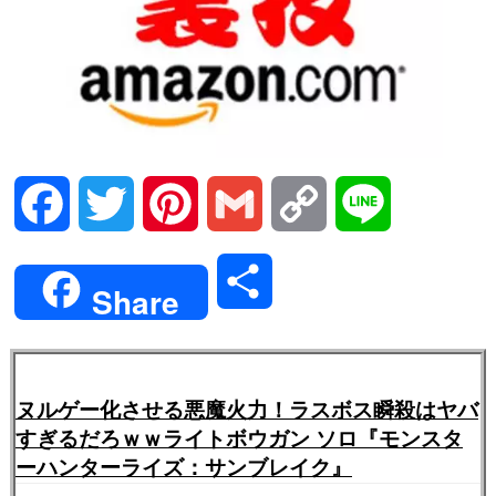
Facebook
Twitter
Pinterest
Gmail
Copy
Line
Link
共
Share
有
ヌルゲー化させる悪魔火力！ラスボス瞬殺はヤバ
すぎるだろｗｗライトボウガン ソロ『モンスタ
ーハンターライズ：サンブレイク』