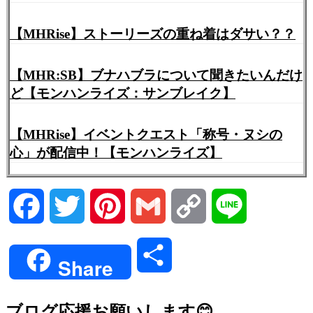
【MHRise】ストーリーズの重ね着はダサい？？
【MHR:SB】ブナハブラについて聞きたいんだけ
ど【モンハンライズ：サンブレイク】
【MHRise】イベントクエスト「称号・ヌシの
心」が配信中！【モンハンライズ】
Facebook
Twitter
Pinterest
Gmail
Copy
Line
Link
共
Share
有
ブログ応援お願いします😊