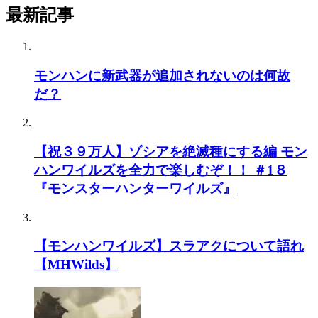
最新記事
モンハンに新武器が追加されないのは何故
だ？
【祝３９万人】ゾシアを絶滅種にする編 モン
ハンワイルズを全力で楽しむぞ！！ ＃1８
『モンスターハンターワイルズ』
【モンハンワイルズ】スラアクについて語れ
【MHWilds】