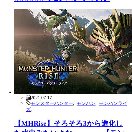
2021.07.17
モンスターハンター
,
モンハン
,
モンハンライ
ズ
,
【MHRise】そろそろ3から進化し