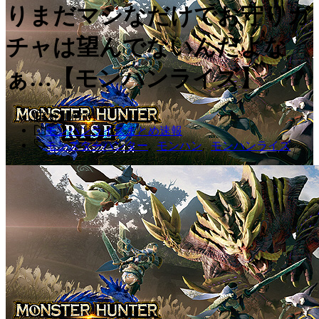
りまだマシなだけでお守りガ
チャは望んでないんだよな
ぁ…【モンハンライズ】
2021.07.01
モンハンライズまとめ速報
モンスターハンター
,
モンハン
,
モンハンライズ